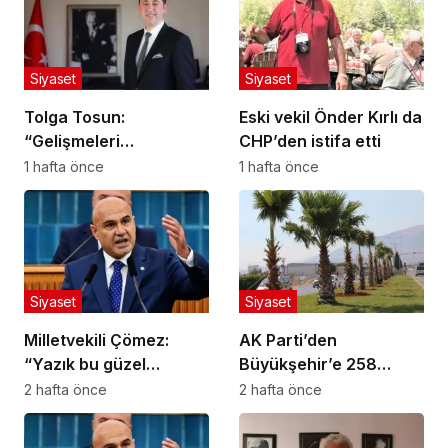
Siyaset
Siyaset
Tolga Tosun:
Eski vekil Önder Kırlı da
“Gelişmeleri
CHP’den istifa etti
değerlendiriyorum”
1 hafta önce
1 hafta önce
Siyaset
Siyaset
Milletvekili Çömez:
AK Parti’den
“Yazık bu güzel
Büyükşehir’e 258
yavrulara!”
Milyon Liralık Peyzaj
2 hafta önce
2 hafta önce
Harcaması Soruları