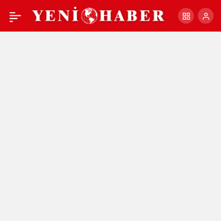
YENİ SEÇİLEN CHP İLÇE
+
-
0
Paylaş
ÖRGÜTÜN’DEN BAŞKAN
TOLGA TOSUN’A
ZİYARET