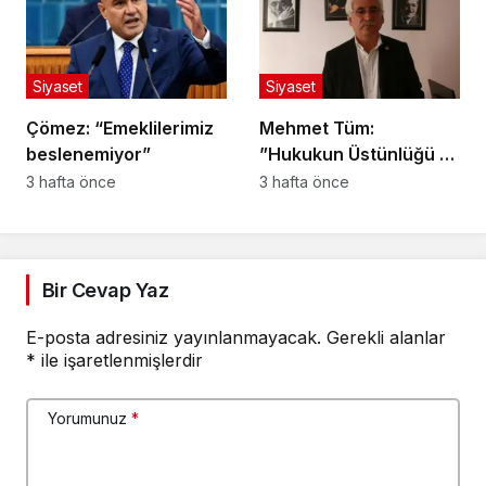
Siyaset
Siyaset
Çömez: “Emeklilerimiz
Mehmet Tüm:
beslenemiyor”
”Hukukun Üstünlüğü ve
Adil Yargılanma İlkesi
3 hafta önce
3 hafta önce
Herkes İçin Geçerlidir”
Bir Cevap Yaz
E-posta adresiniz yayınlanmayacak.
Gerekli alanlar
*
ile işaretlenmişlerdir
Yorumunuz
*