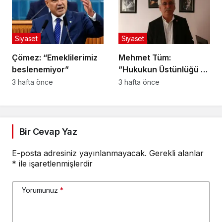
Siyaset
Siyaset
Çömez: “Emeklilerimiz
Mehmet Tüm:
beslenemiyor”
”Hukukun Üstünlüğü ve
Adil Yargılanma İlkesi
3 hafta önce
3 hafta önce
Herkes İçin Geçerlidir”
Bir Cevap Yaz
E-posta adresiniz yayınlanmayacak.
Gerekli alanlar
*
ile işaretlenmişlerdir
Yorumunuz
*