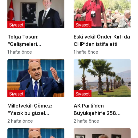
Siyaset
Siyaset
Tolga Tosun:
Eski vekil Önder Kırlı da
“Gelişmeleri
CHP’den istifa etti
değerlendiriyorum”
1 hafta önce
1 hafta önce
Siyaset
Siyaset
Milletvekili Çömez:
AK Parti’den
“Yazık bu güzel
Büyükşehir’e 258
yavrulara!”
Milyon Liralık Peyzaj
2 hafta önce
2 hafta önce
Harcaması Soruları