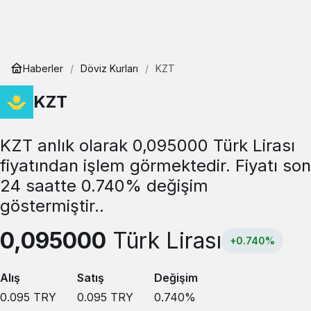
Haberler
Döviz Kurları
KZT
KZT
KZT anlık olarak 0,095000 Türk Lirası
fiyatından işlem görmektedir. Fiyatı son
24 saatte 0.740% değişim
göstermiştir..
0,095000
Türk Lirası
+0.740%
Alış
Satış
Değişim
0.095
TRY
0.095
TRY
0.740
%