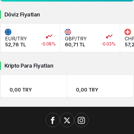
Döviz Fiyatları
EUR/TRY
GBP/TRY
CH
-0.08%
-0.03%
52,76 TL
60,71 TL
57,
Kripto Para Fiyatları
0,00 TRY
0,00 TRY