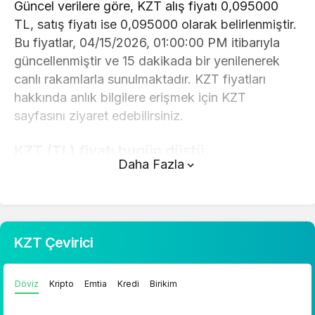
Güncel verilere göre, KZT alış fiyatı 0,095000
TL, satış fiyatı ise 0,095000 olarak belirlenmiştir.
Bu fiyatlar, 04/15/2026, 01:00:00 PM itibarıyla
güncellenmiştir ve 15 dakikada bir yenilenerek
canlı rakamlarla sunulmaktadır. KZT fiyatları
hakkında anlık bilgilere erişmek için KZT
sayfasını ziyaret edebilirsiniz.
KZT (TL) fiyatı bugün düştü.
Daha Fazla
KZT anlık olarak 0,095000 TL fiyatından işlem
görmektedir ve 24 saatlik yaklaşık işlem hacmi 0.
Fiyatı son 24 saatte 0,74 değişim göstermiştir..
KZT Çevirici
KZT hesaplama işlemleri için, sayfanın üstünde
yer alan çevirici aracını kullanarak mevcut fiyatlar
Döviz
Kripto
Emtia
Kredi
Birikim
üzerinden hızlı ve kolay bir şekilde çevirme
işlemlerinizi gerçekleştirebilirsiniz. KZT fiyatları