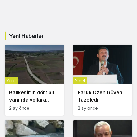
Yeni Haberler
Yerel
Yerel
Balıkesir’in dört bir
Faruk Özen Güven
yanında yollara
Tazeledi
Büyükşehir
2 ay önce
2 ay önce
dokunuşu