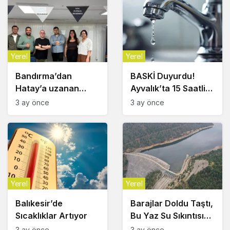
Yerel
Yerel
Bandırma’dan
BASKİ Duyurdu!
Hatay’a uzanan
Ayvalık’ta 15 Saatlik
sosyal sorumluluk
Su Kesintisi
3 ay önce
3 ay önce
köprüsü
Yerel
Yerel
Balıkesir’de
Barajlar Doldu Taştı,
Sıcaklıklar Artıyor
Bu Yaz Su Sıkıntısı
Yok
3 ay önce
3 ay önce