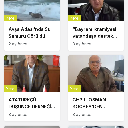
Yerel
Yerel
Avşa Adası’nda Su
“Bayram ikramiyesi,
Samuru Görüldü
vatandaşa destek
olmaktan uzaklaştı”
2 ay önce
3 ay önce
Yerel
Yerel
ATATÜRKÇÜ
CHP’Lİ OSMAN
DÜŞÜNCE DERNEĞİ
KOÇBEY’DEN
37 YAŞINDA
BAŞKANLARA
3 ay önce
3 ay önce
ÇAĞRI