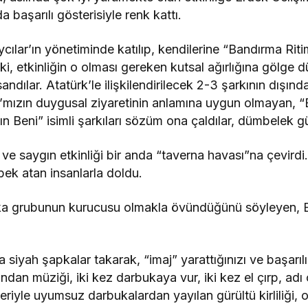
başarılı gösterisiyle renk kattı.
aycılar’ın yönetiminde katılıp, kendilerine “Bandırma R
ki, etkinliğin o olması gereken kutsal ağırlığına gölge 
dılar. Atatürk’le ilişkilendirilecek 2-3 şarkının dışında
ta’mızın duygusal ziyaretinin anlamına uygun olmayan, 
 Beni” isimli şarkıları sözüm ona çaldılar, dümbelek g
 ve saygın etkinliği bir anda “taverna havası”na çevirdi.
bek atan insanlarla doldu.
ka grubunun kurucusu olmakla övündüğünü söyleyen, Ba
rına siyah şapkalar takarak, “imaj” yarattığınızı ve baş
ndan müziği, iki kez darbukaya vur, iki kez el çırp, adı
eriyle uyumsuz darbukalardan yayılan gürültü kirliliği, 