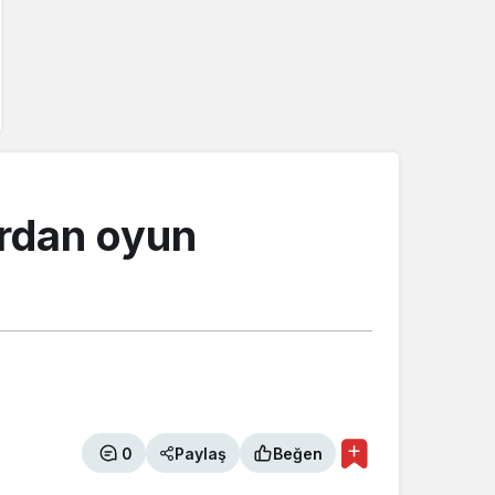
ardan oyun
0
Paylaş
Beğen