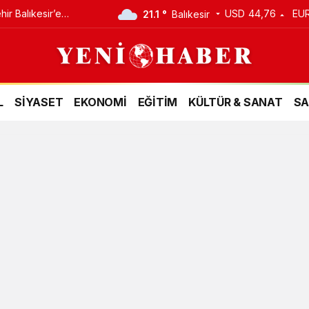
ir Balıkesir’e
USD
44,76
EU
21.1 °
Balıkesir
 Yatırım
L
SİYASET
EKONOMİ
EĞİTİM
KÜLTÜR & SANAT
SA