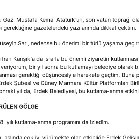
su Gazi Mustafa Kemal Atatürk’ün, son vatan toprağı o
sı gerektiğine gazetelerdeki yazılarımda dikkat çektim.
üseyin Sarı, nedense bu önerimi bir türlü yaşama geçir
han Karışık’a da ısrarla bu önemli ziyaretin kutlanması 
 veriyorum, bir yıl sonra bu kutlamayı belediye olarak 
tlanması gerektiği düşüncesiyle harekete geçtim. Buna 
ek Şubesi ve Güney Marmara Kültür Platformları Birliği’
sonraki yıl da, Erdek Belediyesi, bu kutlama-anma etkinl
RÜLEN GÖLGE
88. yılı kutlama-anma programını da izledim.
 aslında çok iyi yürümekte olan etkinliğe Erdek Gelişi