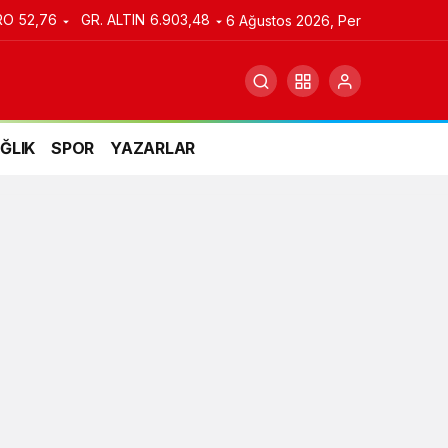
RO
52,76
GR. ALTIN
6.903,48
6 Ağustos 2026, Per
ĞLIK
SPOR
YAZARLAR