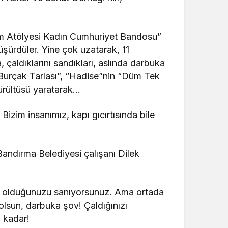
itim Atölyesi Kadın Cumhuriyet Bandosu”
düşürdüler. Yine çok uzatarak, 11
, çaldıklarını sandıkları, aslında darbuka
“Burçak Tarlası”, “Hadise”nin “Düm Tek
ürültüsü yaratarak…
 Bizim insanımız, kapı gıcırtısında bile
ndırma Belediyesi çalışanı Dilek
arılı olduğunuzu sanıyorsunuz. Ama ortada
 olsun, darbuka şov! Çaldığınızı
o kadar!