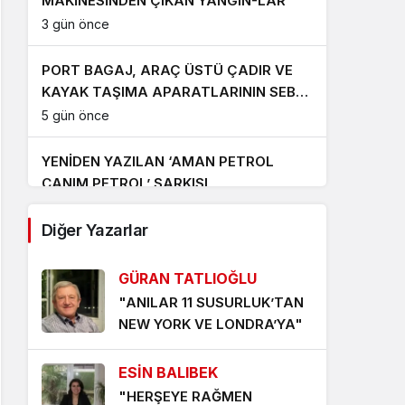
MAKİNESİNDEN ÇIKAN YANGIN-LAR
3 gün önce
PORT BAGAJ, ARAÇ ÜSTÜ ÇADIR VE
KAYAK TAŞIMA APARATLARININ SEBEP
OLDUĞU TRAFİK KAZALARI ‘UMARIM’
5 gün önce
ARTMAZ
YENİDEN YAZILAN ‘AMAN PETROL
CANIM PETROL’ ŞARKISI
6 gün önce
Diğer Yazarlar
‘YENİDEN AKÇAYPORT’ KALICI OLMALI
7 gün önce
GÜRAN TATLIOĞLU
"ANILAR 11 SUSURLUK’TAN
TERS DURAN TERAZİ KEFESİNDEN
NEW YORK VE LONDRA’YA"
DÜŞEN İNTİBAK YASASI
1 hafta önce
ESİN BALIBEK
"HERŞEYE RAĞMEN