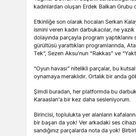
kadınlardan oluşan Erdek Balkan Grubu da 
Etkinliğe son olarak hocaları Serkan Kal
ismini veren kadın darbukacılar, ne yazık 
dolayında parçayla program yaptıklarını san
gürültüsü yarattıkları programlarında, A
Tek”, Sezen Aksu’nun “Rakkas” ve “Yaktın
“Oyun havası” nitelikli parçalar, bu kutsal
oynamaya meraklıdır. Ortalık bir anda gö
Şimdi buradan, her platformda bu darbu
Karaaslan’a bir kez daha sesleniyorum.
Birincisi, toplulukta yer alanların kafala
bir başarı da yok! Ver arkadaki ses cihazı
sandığınız parçalarda nota da yok! Birbirl