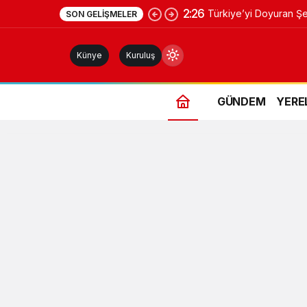
2:26
Türkiye’yi Doyuran Şeh
SON GELIŞMELER
Fransız Devinden Yeni
Künye
Kuruluş
GÜNDEM
YERE
Gündüz Modu
Gündüz modunu seçin.
Gece Modu
Gece modunu seçin.
Sistem Modu
Sistem modunu seçin.