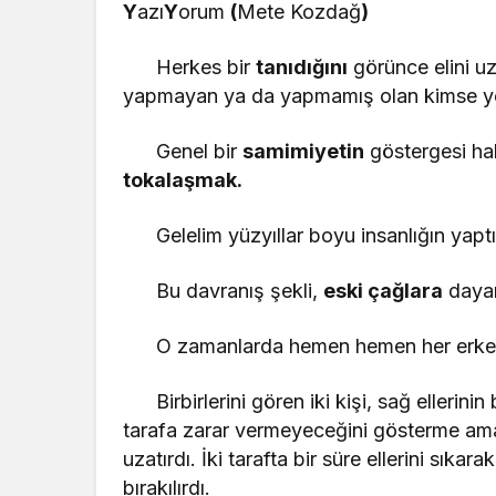
Y
azı
Y
orum
(
Mete Kozdağ
)
Herkes bir
tanıdığını
görünce elini uz
yapmayan ya da yapmam
Genel bir
samimiyetin
göstergesi hal
tokalaşmak.
Gelelim yüzyıllar boyu insanlığın yaptı
Bu davranış şekli,
eski çağlara
daya
O zamanlarda hemen hemen her erkek, d
Birbirlerini gören iki kişi, sağ ellerinin
tarafa zarar vermeyeceğini gösterme amaçlı
uzatırdı. İki tarafta bir süre ellerini sıka
bırakılırdı.