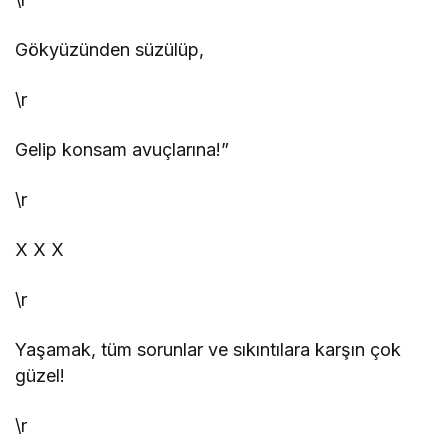
Gökyüzünden süzülüp,
\r
Gelip konsam avuçlarına!”
\r
X
X
X
\r
Yaşamak, tüm sorunlar ve sıkıntılara karşın çok
güzel!
\r