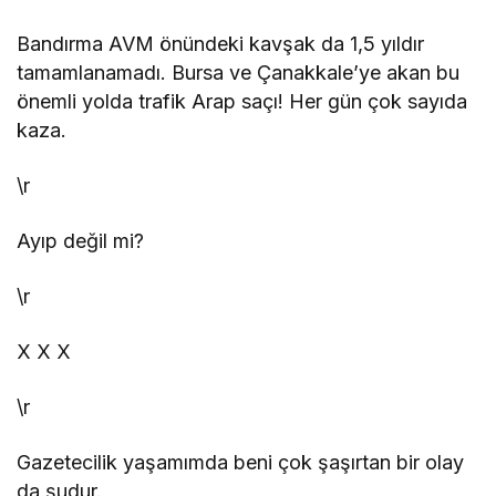
Bandırma AVM önündeki kavşak da 1,5 yıldır
tamamlanamadı. Bursa ve Çanakkale’ye akan bu
önemli yolda trafik Arap saçı! Her gün çok sayıda
kaza.
\r
Ayıp değil mi?
\r
X
X
X
\r
Gazetecilik yaşamımda beni çok şaşırtan bir olay
da şudur.