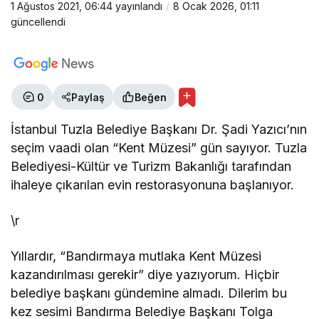
1 Ağustos 2021, 06:44
yayınlandı
8 Ocak 2026, 01:11
ÖNDER BALIKÇI
güncellendi
"Avcılık cinayettir!"
MUHARREM KAYNAK
0
Paylaş
Beğen
"VATAN, MİLLET ve BAYRAK SEVGİSİ"
İstanbul Tuzla Belediye Başkanı Dr. Şadi Yazıcı’nın
seçim vaadi olan “Kent Müzesi” gün sayıyor. Tuzla
ALP KAAN
Belediyesi-Kültür ve Turizm Bakanlığı tarafından
"ÖRT Kİ ÖLEM"
ihaleye çıkarılan evin restorasyonuna başlanıyor.
\r
RECAİ ÇEVİK
"Savruk düşünceler"
Yıllardır, “Bandırmaya mutlaka Kent Müzesi
kazandırılması gerekir” diye yazıyorum. Hiçbir
belediye başkanı gündemine almadı. Dilerim bu
ÖNDER BALIKÇI
kez sesimi Bandırma Belediye Başkanı Tolga
"CHP’deki avukatlar!"