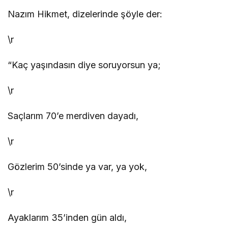
Nazım Hikmet, dizelerinde şöyle der:
\r
“Kaç yaşındasın diye soruyorsun ya;
\r
Saçlarım 70’e merdiven dayadı,
\r
Gözlerim 50’sinde ya var, ya yok,
\r
Ayaklarım 35’inden gün aldı,