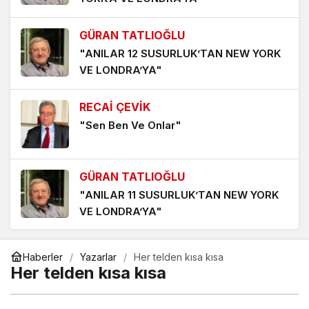
YANGIN-LAR
6 gün önce
GÜRAN TATLIOĞLU
PORT BAGAJ, ARAÇ ÜSTÜ ÇADIR VE KAYAK
"ANILAR 12 SUSURLUK’TAN NEW YORK
TAŞIMA APARATLARININ SEBEP OLDUĞU TRAFİK
VE LONDRA’YA"
KAZALARI ‘UMARIM’ ARTMAZ
1 hafta önce
RECAİ ÇEVİK
YENİDEN YAZILAN ‘AMAN PETROL CANIM PETROL’
"Sen Ben Ve Onlar"
ŞARKISI
1 hafta önce
GÜRAN TATLIOĞLU
‘YENİDEN AKÇAYPORT’ KALICI OLMALI
"ANILAR 11 SUSURLUK’TAN NEW YORK
1 hafta önce
VE LONDRA’YA"
ESİN BALIBEK
Haberler
Yazarlar
Her telden kısa kısa
"HERŞEYE RAĞMEN BALIKESİRSPOR"
Her telden kısa kısa