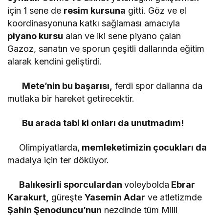
için 1 sene de
resim kursuna
gitti. Göz ve el
koordinasyonuna katkı sağlaması amacıyla
piyano kursu
alan ve iki sene piyano çalan
Gazoz, sanatın ve sporun çeşitli dallarında eğitim
alarak kendini geliştirdi.
Mete’nin bu başarısı,
ferdi spor dallarına da
mutlaka bir hareket getirecektir.
Bu arada tabi ki onları da unutmadım!
Olimpiyatlarda,
memleketimizin çocukları da
madalya için ter döküyor.
Balıkesirli sporculardan
voleybolda
Ebrar
Karakurt,
güreşte
Yasemin Adar
ve atletizmde
Şahin Şenoduncu’nun
nezdinde tüm Milli