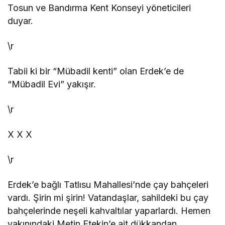
Tosun ve Bandırma Kent Konseyi yöneticileri
duyar.
\r
Tabii ki bir “Mübadil kenti” olan Erdek’e de
“Mübadil Evi” yakışır.
\r
X
X
X
\r
Erdek’e bağlı Tatlısu Mahallesi’nde çay bahçeleri
vardı. Şirin mi şirin! Vatandaşlar, sahildeki bu çay
bahçelerinde neşeli kahvaltılar yaparlardı. Hemen
yakınındaki Metin Etekin’e ait dükkandan