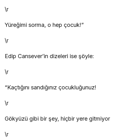
\r
Yüreğimi sorma, o hep çocuk!”
\r
Edip Cansever’in dizeleri ise şöyle:
\r
“Kaçtığını sandığınız çocukluğunuz!
\r
Gökyüzü gibi bir şey, hiçbir yere gitmiyor
\r