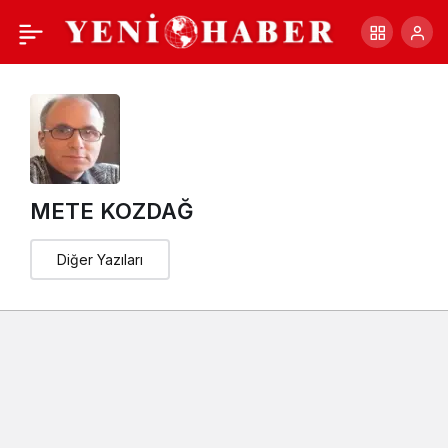
Her telden kısa kısa
+
-
0
Paylaş
METE KOZDAĞ
Diğer Yazıları