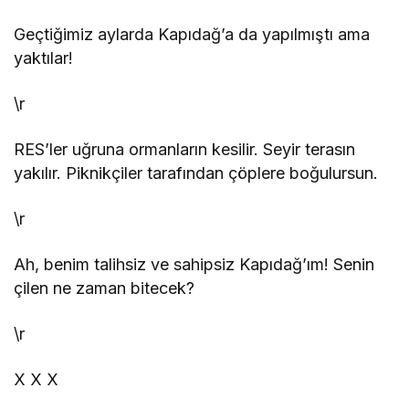
Geçtiğimiz aylarda Kapıdağ’a da yapılmıştı ama
yaktılar!
\r
RES’ler uğruna ormanların kesilir. Seyir terasın
yakılır. Piknikçiler tarafından çöplere boğulursun.
\r
Ah, benim talihsiz ve sahipsiz Kapıdağ’ım! Senin
çilen ne zaman bitecek?
\r
X
X
X