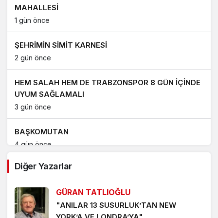
MAHALLESİ
1 gün önce
ŞEHRİMİN SİMİT KARNESİ
2 gün önce
HEM SALAH HEM DE TRABZONSPOR 8 GÜN İÇİNDE
UYUM SAĞLAMALI
3 gün önce
BAŞKOMUTAN
4 gün önce
Diğer Yazarlar
HAYAT-YAŞAM-ENFLASYON ÜÇGENİ
5 gün önce
GÜRAN TATLIOĞLU
"ANILAR 13 SUSURLUK’TAN NEW
KIRSAL ALANDA KAYNAK MAKİNESİNDEN ÇIKAN
YORK’A VE LONDRA’YA"