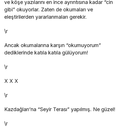
ve köşe yazılarını en ince ayrıntısına kadar “cin
gibi” okuyorlar. Zaten de okumaları ve
eleştirilerden yararlanmaları gerekir.
\r
Ancak okumalarına karşın “okumuyorum”
dediklerinde katıla katıla gülüyorum!
\r
X
X
X
\r
Kazdağları’na “Seyir Terası” yapılmış. Ne güzel!
\r