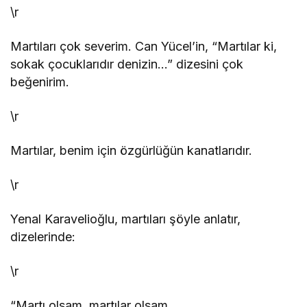
\r
Martıları çok severim. Can Yücel’in, “Martılar ki,
sokak çocuklarıdır denizin…” dizesini çok
beğenirim.
\r
Martılar, benim için özgürlüğün kanatlarıdır.
\r
Yenal Karavelioğlu, martıları şöyle anlatır,
dizelerinde:
\r
“Martı olsam, martılar olsam