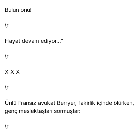
Bulun onu!
\r
Hayat devam ediyor…”
\r
X
X
X
\r
Ünlü Fransız avukat Berryer, fakirlik içinde ölürken,
genç meslektaşları sormuşlar:
\r