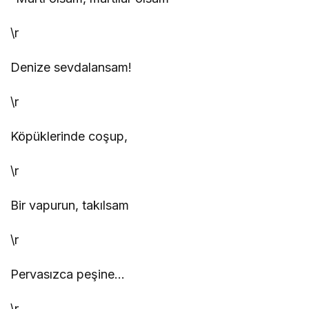
\r
Denize sevdalansam!
\r
Köpüklerinde coşup,
\r
Bir vapurun, takılsam
\r
Pervasızca peşine…
\r