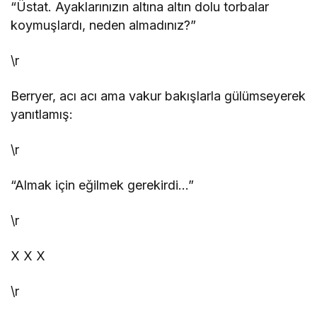
“Üstat. Ayaklarınızın altına altın dolu torbalar
koymuşlardı, neden almadınız?”
\r
Berryer, acı acı ama vakur bakışlarla gülümseyerek
yanıtlamış:
\r
“Almak için eğilmek gerekirdi…”
\r
X
X
X
\r