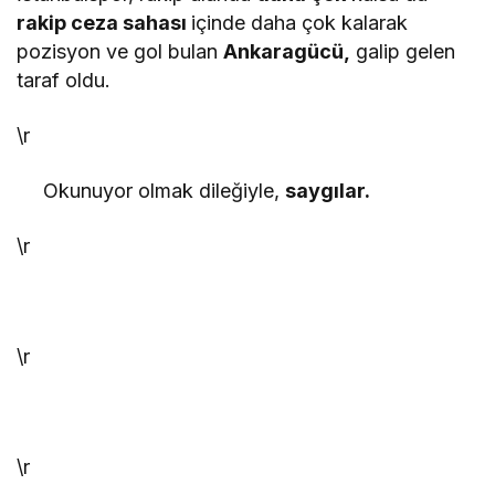
rakip ceza sahası
içinde daha çok kalarak
pozisyon ve gol bulan
Ankaragücü,
galip gelen
taraf oldu.
\r
Okunuyor olmak dileğiyle,
saygılar.
\r
\r
\r