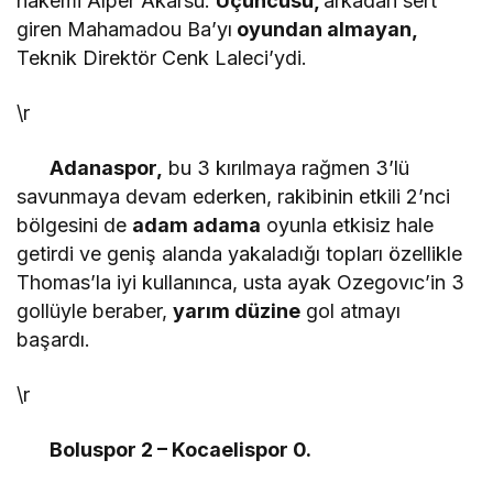
hakemi Alper Akarsu.
Üçüncüsü,
arkadan sert
giren Mahamadou Ba’yı
oyundan almayan,
Teknik Direktör Cenk Laleci’ydi.
\r
Adanaspor,
bu 3 kırılmaya rağmen 3’lü
savunmaya devam ederken, rakibinin etkili 2’nci
bölgesini de
adam adama
oyunla etkisiz hale
getirdi ve geniş alanda yakaladığı topları özellikle
Thomas’la iyi kullanınca, usta ayak Ozegovıc’in 3
gollüyle beraber,
yarım düzine
gol atmayı
başardı.
\r
Boluspor 2 – Kocaelispor 0.