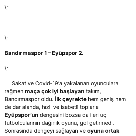
\r
ALP KAAN
"ÖRT Kİ ÖLEM"
\r
RECAİ ÇEVİK
"Savruk düşünceler"
Bandırmaspor 1 – Eyüpspor 2.
\r
ÖNDER BALIKÇI
"CHP’deki avukatlar!"
Sakat ve Covid-19’a yakalanan oyunculara
rağmen
maça çok iyi başlayan
takım,
Bandırmaspor oldu.
İlk çeyrekte
hem geniş hem
de dar alanda, hızlı ve isabetli toplarla
Eyüpspor’un
dengesini bozsa da ileri uç
futbolcularının dağınık oyunu, gol getirmedi.
Sonrasında dengeyi sağlayan ve
oyuna ortak