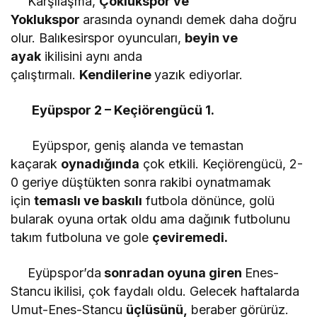
Karşılaşma,
Çoklukspor ve
Yoklukspor
arasında oynandı demek daha doğru
olur. Balıkesirspor oyuncuları,
beyin ve
ayak
ikilisini aynı anda
çalıştırmalı.
Kendilerine
yazık ediyorlar.
Eyüpspor 2 – Keçiörengücü 1.
Eyüpspor, geniş alanda ve temastan
kaçarak
oynadığında
çok etkili. Keçiörengücü, 2-
0 geriye düştükten sonra rakibi oynatmamak
için
temaslı ve baskılı
futbola dönünce, golü
bularak oyuna ortak oldu ama dağınık futbolunu
takım futboluna ve gole
çeviremedi.
Eyüpspor’da
sonradan oyuna giren
Enes-
Stancu
ikilisi, çok faydalı oldu. Gelecek haftalarda
Umut-Enes-Stancu
üçlüsünü,
beraber görürüz.