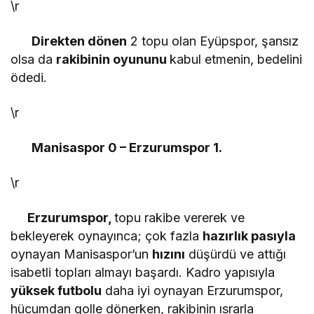
\r
Direkten dönen
2 topu olan Eyüpspor, şansız
olsa da
rakibinin oyununu
kabul etmenin, bedelini
ödedi.
\r
Manisaspor 0 – Erzurumspor 1.
\r
Erzurumspor,
topu rakibe vererek ve
bekleyerek oynayınca; çok fazla
hazırlık pasıyla
oynayan Manisaspor’un
hızını
düşürdü ve attığı
isabetli topları almayı başardı. Kadro yapısıyla
yüksek futbolu
daha iyi oynayan Erzurumspor,
hücumdan golle dönerken, rakibinin ısrarla