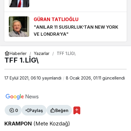
‘YENİDEN AKÇAYPORT’ KALICI OLMALI
1 hafta önce
GÜRAN TATLIOĞLU
TERS DURAN TERAZİ KEFESİNDEN DÜŞEN İNTİBAK
"ANILAR 11 SUSURLUK’TAN NEW YORK
YASASI
VE LONDRA’YA"
1 hafta önce
ESİN BALIBEK
Haberler
Yazarlar
TFF 1.LİG\
"HERŞEYE RAĞMEN BALIKESİRSPOR"
TFF 1.LİG\
17 Eylül 2021, 06:10
yayınlandı
8 Ocak 2026, 01:11
güncellendi
ÖNDER BALIKÇI
"Avcılık cinayettir!"
MUHARREM KAYNAK
0
Paylaş
Beğen
"VATAN, MİLLET ve BAYRAK SEVGİSİ"
KRAMPON
(Mete Kozdağ)