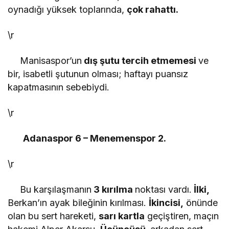
oynadığı yüksek toplarında,
çok rahattı.
\r
Manisaspor’un
dış şutu tercih etmemesi
ve
bir, isabetli şutunun olması; haftayı puansız
kapatmasının sebebiydi.
\r
Adanaspor 6 – Menemenspor 2.
\r
Bu karşılaşmanın
3 kırılma
noktası vardı.
İlki,
Berkan’ın ayak bileğinin kırılması.
İkincisi,
önünde
olan bu sert hareketi,
sarı kartla
geçiştiren, maçın