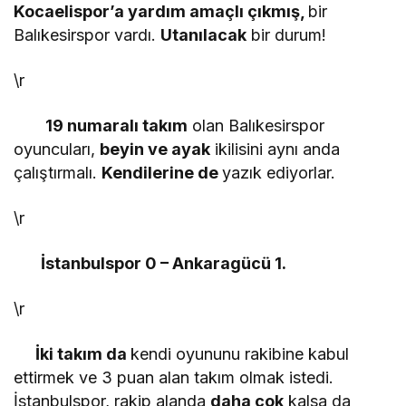
Kocaelispor’a yardım amaçlı çıkmış,
bir
Balıkesirspor vardı.
Utanılacak
bir durum!
\r
19 numaralı takım
olan Balıkesirspor
oyuncuları,
beyin ve ayak
ikilisini aynı anda
çalıştırmalı.
Kendilerine de
yazık ediyorlar.
\r
İstanbulspor 0 – Ankaragücü 1.
\r
İki takım da
kendi oyununu rakibine kabul
ettirmek ve 3 puan alan takım olmak istedi.
İstanbulspor, rakip alanda
daha çok
kalsa da