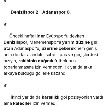
\r
Denizlispor 2 – Adanaspor 0.
\r
Önceki hafta
lider
Eyüpspor’u deviren
Denizlispor,
Menemenspor’a
yarım düzine gol
atan
Adanaspor’u,
üzerine çekerek
hem geniş
hem de dar alandaki isabetli pas ve geçişlerdeki
hızıyla,
rakibinin dağınık
futbolunun
toparlanmasına izin vermeden, ilk yarıda arka
arkaya bulduğu gollerle kazandı.
\r
İkinci yarıda da
karşılıklı
gol pozisyonları vardı
ama
kaleciler
izin vermedi.