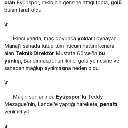
olan
Eyüpspor, rakibinin gerisine attığı topla,
golü
bulan taraf oldu.
\r
İkinci yarıda, maç boyunca
yokları
oynayan
Manaj’ı sahada tutup tüm hücum hattını kenara
alan
Teknik Direktör
Mustafa Gürsel’in
bu
yanlışı,
Bandırmaspor’un ikinci golü yemesine ve
sahadan mağlup ayrılmasına neden oldu.
\r
Maçın son anında
Eyüpspor’lu
Teddy
Mezague’nin, Landel’e yaptığı harekete,
penaltı
verilmeliydi.
\r