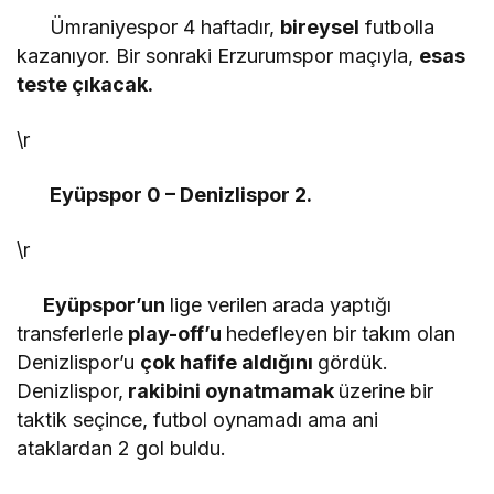
Ümraniyespor 4 haftadır,
bireysel
futbolla
kazanıyor. Bir sonraki Erzurumspor maçıyla,
esas
teste çıkacak.
\r
Eyüpspor 0 – Denizlispor 2.
\r
Eyüpspor’un
lige verilen arada yaptığı
transferlerle
play-off’u
hedefleyen bir takım olan
Denizlispor’u
çok hafife aldığını
gördük.
Denizlispor,
rakibini oynatmamak
üzerine bir
taktik seçince, futbol oynamadı ama ani
ataklardan 2 gol buldu.