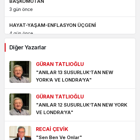
BAŞKOMUTAN
3 gün önce
HAYAT-YAŞAM-ENFLASYON ÜÇGENİ
4 gün önce
Diğer Yazarlar
KIRSAL ALANDA KAYNAK MAKİNESİNDEN ÇIKAN
YANGIN-LAR
GÜRAN TATLIOĞLU
5 gün önce
"ANILAR 13 SUSURLUK’TAN NEW
YORK’A VE LONDRA’YA"
PORT BAGAJ, ARAÇ ÜSTÜ ÇADIR VE KAYAK
TAŞIMA APARATLARININ SEBEP OLDUĞU TRAFİK
KAZALARI ‘UMARIM’ ARTMAZ
GÜRAN TATLIOĞLU
1 hafta önce
"ANILAR 12 SUSURLUK’TAN NEW YORK
YENİDEN YAZILAN ‘AMAN PETROL CANIM PETROL’
VE LONDRA’YA"
ŞARKISI
1 hafta önce
RECAİ ÇEVİK
"Sen Ben Ve Onlar"