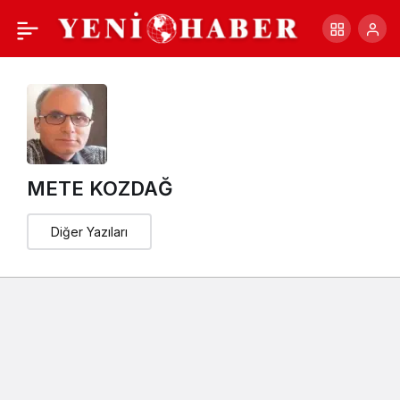
TFF 1.LİG\
+
-
0
Paylaş
METE KOZDAĞ
Diğer Yazıları