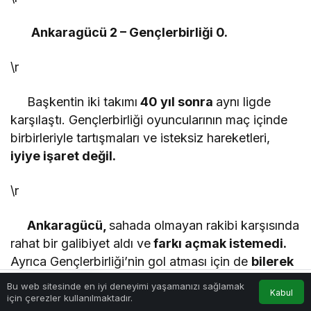
Ankaragücü 2 – Gençlerbirliği 0.
\r
Başkentin iki takımı
40 yıl sonra
aynı ligde
karşılaştı. Gençlerbirliği oyuncularının maç içinde
birbirleriyle tartışmaları ve isteksiz hareketleri,
iyiye işaret değil.
\r
Ankaragücü,
sahada olmayan rakibi karşısında
rahat bir galibiyet aldı ve
farkı açmak istemedi.
Ayrıca Gençlerbirliği’nin gol atması için de
bilerek
pozisyon verdi.
Bu web sitesinde en iyi deneyimi yaşamanızı sağlamak
Kabul
için çerezler kullanılmaktadır.
Akış
Hesabım
Anasayfa