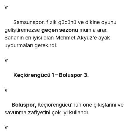
\r
Samsunspor, fizik gücünü ve dikine oyunu
geliştiremezse
geçen sezonu
mumla arar.
Sahanın en iyisi olan Mehmet Akyüz’e ayak
uydurmaları gerekirdi.
\r
Keçiörengücü 1 – Boluspor 3.
\r
Boluspor,
Keçiörengücü’nün öne çıkışlarını ve
savunma zafiyetini çok iyi kullandı.
\r