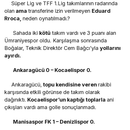
Süper Lig ve TFF 1.Lig takımlarının
radarında
olan
ama
transferine izin verilmeyen
Eduard
Rroca,
neden oynatılmadı.?
Sahada iki
kötü
takım vardı ve
3 puanı alan
Ümraniyespor oldu. Karşılaşma sonrasında
Boğalar, Teknik Direktör Cem Bağcı’yla
yollarını
ayırdı.
Ankaragücü 0 – Kocaelispor 0.
Ankaragücü,
topu kendisine veren
rakibi
karşısında
etkili görünse de takım olarak
dağınıktı.
Kocaelispor’un kaptığı toplarla
ani
çıkışları vardı ama golle sonuçlanmadı.
Manisaspor FK 1 – Denizlispor 0.