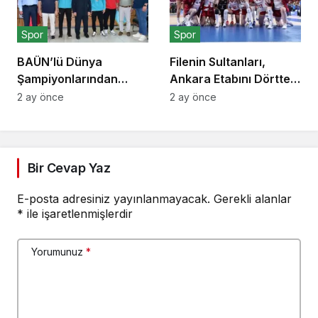
Spor
Spor
BAÜN’lü Dünya
Filenin Sultanları,
Şampiyonlarından
Ankara Etabını Dörtte
Rektör Oğurlu’ya
Dörtle Tamamladı
2 ay önce
2 ay önce
Ziyaret
Bir Cevap Yaz
E-posta adresiniz yayınlanmayacak.
Gerekli alanlar
*
ile işaretlenmişlerdir
Yorumunuz
*