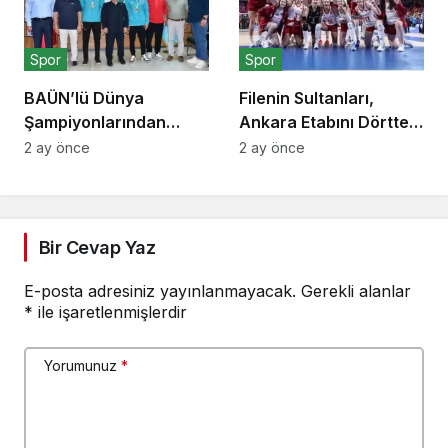
Spor
Spor
BAÜN’lü Dünya
Filenin Sultanları,
Şampiyonlarından
Ankara Etabını Dörtte
Rektör Oğurlu’ya
Dörtle Tamamladı
2 ay önce
2 ay önce
Ziyaret
Bir Cevap Yaz
E-posta adresiniz yayınlanmayacak.
Gerekli alanlar
*
ile işaretlenmişlerdir
Yorumunuz
*