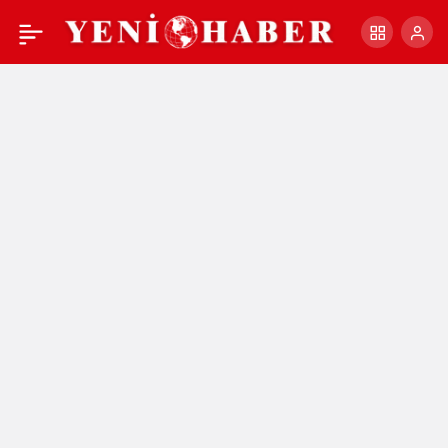
TEKSÜT BANDIRMA BK,
+
-
0
Paylaş
GRUP MAÇLARINI PAU
ORTHEZ MAÇI İLE
TAMAMLIYOR!..