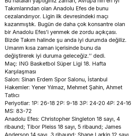
Bu hataları yaptığınız zaman, Avrupa’nın en iyi
Takımlarından olan Anadolu Efes de bunu
cezalandırıyor. Ligin ilk devresindeki maçı
kazanmıştık. Bugün de daha çok konsantre olan
bir Anadolu Efes’i yenmek de zordu açıkçası.
Bizde Takım halinde şu anda iyi durumda değiliz.
Umarım kısa zaman içerisinde bunu da
değiştirerek iyi duruma geleceğiz.’’ dedi.
Maç: ING Basketbol Süper Ligi 18. Hafta
Karşılaşması
Salon: Sinan Erdem Spor Salonu, İstanbul
Hakemler: Yener Yılmaz, Mehmet Şahin, Ahmet
Tatlıcı
Periyotlar: 1P: 26-18 2P: 9-18 3P: 24-20 4P: 24-16
MS: 83-72
Anadolu Efes: Christopher Singleton 18 sayı, 4
ribaund; Tibor Pleiss 18 sayı, 5 ribaund; James
Anderson 14 sayı, 3 ribaund; Shane Larkin 12 sayı,