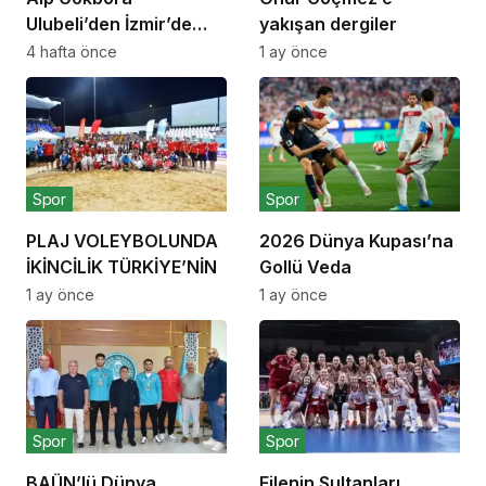
Ulubeli’den İzmir’de
yakışan dergiler
Dört Dörtlük
4 hafta önce
1 ay önce
Şampiyonluk
Spor
Spor
PLAJ VOLEYBOLUNDA
2026 Dünya Kupası’na
İKİNCİLİK TÜRKİYE’NİN
Gollü Veda
1 ay önce
1 ay önce
Spor
Spor
BAÜN’lü Dünya
Filenin Sultanları,