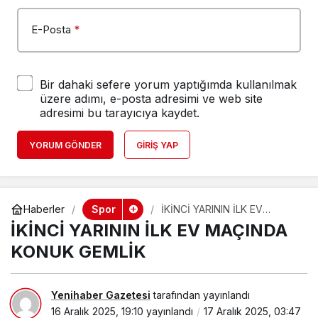
E-Posta
*
Bir dahaki sefere yorum yaptığımda kullanılmak
üzere adımı, e-posta adresimi ve web site
adresimi bu tarayıcıya kaydet.
YORUM GÖNDER
GIRIŞ YAP
Spor
Haberler
İKİNCİ YARININ İLK EV
MAÇINDA KONUK GEMLİK
İKİNCİ YARININ İLK EV MAÇINDA
KONUK GEMLİK
Yenihaber Gazetesi
tarafından yayınlandı
16 Aralık 2025, 19:10
yayınlandı
17 Aralık 2025, 03:47