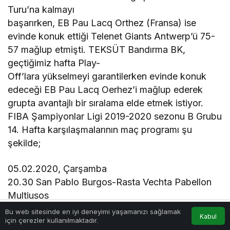
Turu’na kalmayı
başarırken, EB Pau Lacq Orthez (Fransa) ise
evinde konuk ettiği Telenet Giants Antwerp’ü 75-
57 mağlup etmişti. TEKSÜT Bandırma BK,
geçtiğimiz hafta Play-
Off’lara yükselmeyi garantilerken evinde konuk
edeceği EB Pau Lacq Oerhez’i mağlup ederek
grupta avantajlı bir sıralama elde etmek istiyor.
FIBA Şampiyonlar Ligi 2019-2020 sezonu B Grubu
14. Hafta karşılaşmalarının maç programı şu
şekilde;
05.02.2020, Çarşamba
20.30 San Pablo Burgos-Rasta Vechta Pabellon
Multiusos
Bu web sitesinde en iyi deneyimi yaşamanızı sağlamak
Kabul
için çerezler kullanılmaktadır.
Akış
Hesabım
Anasayfa
Göz Atın