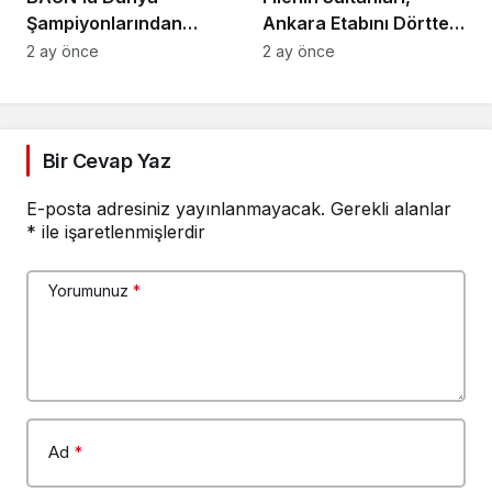
Şampiyonlarından
Ankara Etabını Dörtte
Rektör Oğurlu’ya
Dörtle Tamamladı
2 ay önce
2 ay önce
Ziyaret
Bir Cevap Yaz
E-posta adresiniz yayınlanmayacak.
Gerekli alanlar
*
ile işaretlenmişlerdir
Yorumunuz
*
Ad
*