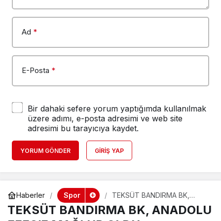
Ad
*
E-Posta
*
Bir dahaki sefere yorum yaptığımda kullanılmak
üzere adımı, e-posta adresimi ve web site
adresimi bu tarayıcıya kaydet.
YORUM GÖNDER
GIRIŞ YAP
Spor
Haberler
TEKSÜT BANDIRMA BK,
ANADOLU EFES’E MAĞLUP
TEKSÜT BANDIRMA BK, ANADOLU
OLDU