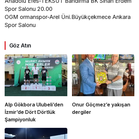
Anadolu Efes-TEKSÜT Bandırma BK Sinan Erdem
Spor Salonu 20.00
OGM ormanspor-Arel Üni.Büyükçekmece Ankara
Spor Salonu
Göz Atın
Alp Gökbora Ulubeli’den
Onur Göçmez’e yakışan
İzmir’de Dört Dörtlük
dergiler
Şampiyonluk