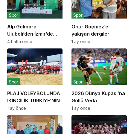
Spor
Spor
Alp Gökbora
Onur Göçmez’e
Ulubeli’den İzmir’de
yakışan dergiler
Dört Dörtlük
4 hafta önce
1 ay önce
Şampiyonluk
Spor
Spor
PLAJ VOLEYBOLUNDA
2026 Dünya Kupası’na
İKİNCİLİK TÜRKİYE’NİN
Gollü Veda
1 ay önce
1 ay önce