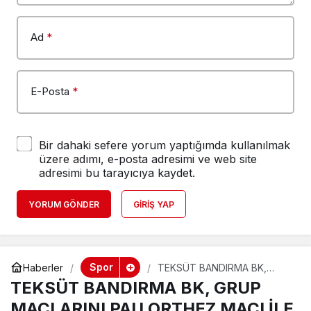
Ad
*
E-Posta
*
Bir dahaki sefere yorum yaptığımda kullanılmak
üzere adımı, e-posta adresimi ve web site
adresimi bu tarayıcıya kaydet.
YORUM GÖNDER
GIRIŞ YAP
Spor
Haberler
TEKSÜT BANDIRMA BK,
GRUP MAÇLARINI PAU
TEKSÜT BANDIRMA BK, GRUP
ORTHEZ MAÇI İLE
TAMAMLIYOR!..
MAÇLARINI PAU ORTHEZ MAÇI İLE