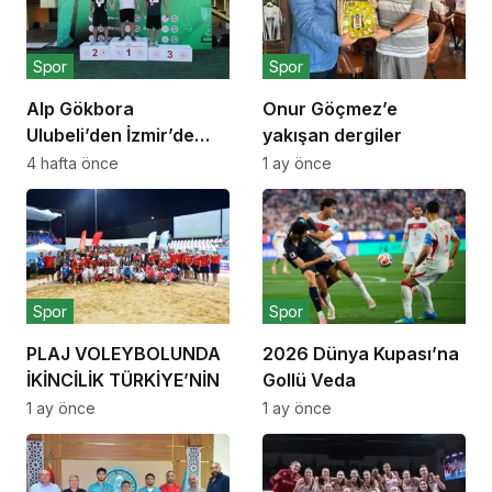
Spor
Spor
Alp Gökbora
Onur Göçmez’e
Ulubeli’den İzmir’de
yakışan dergiler
Dört Dörtlük
4 hafta önce
1 ay önce
Şampiyonluk
Spor
Spor
PLAJ VOLEYBOLUNDA
2026 Dünya Kupası’na
İKİNCİLİK TÜRKİYE’NİN
Gollü Veda
1 ay önce
1 ay önce