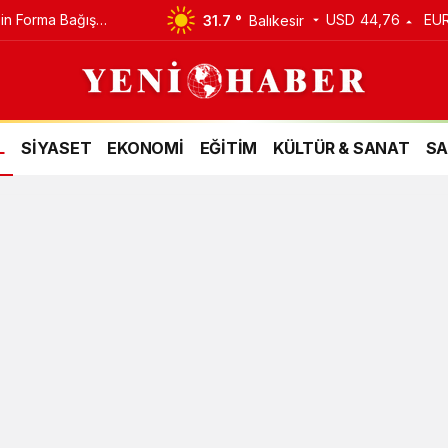
Bin Forma Bağış
USD
44,76
EU
31.7 °
Balıkesir
rmada Kaldı!
L
SİYASET
EKONOMİ
EĞİTİM
KÜLTÜR & SANAT
SA