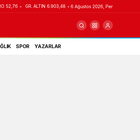
RO
52,76
GR. ALTIN
6.903,48
6 Ağustos 2026, Per
ĞLIK
SPOR
YAZARLAR