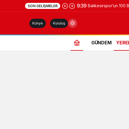
9:39
Balıkesirspor’un 100 
SON GELIŞMELER
Kampanyası 10 Bin Fo
Künye
Kuruluş
GÜNDEM
YERE
Gündüz Modu
Gündüz modunu seçin.
Gece Modu
Gece modunu seçin.
Sistem Modu
Sistem modunu seçin.