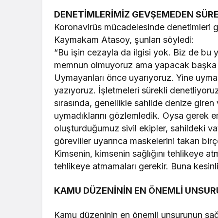
DENETİMLERİMİZ GEVŞEMEDEN SÜR
Koronavirüs mücadelesinde denetimleri g
Kaymakam Atasoy, şunları söyledi:
“Bu işin cezayla da ilgisi yok. Biz de 
memnun olmuyoruz ama yapacak başka bi
Uymayanları önce uyarıyoruz. Yine uymazl
yazıyoruz. İşletmeleri sürekli denetliyor
sırasında, genellikle sahilde denize gir
uymadıklarını gözlemledik. Oysa gerek 
oluşturduğumuz sivil ekipler, sahildeki v
görevliler uyarınca maskelerini takan birç
Kimsenin, kimsenin sağlığını tehlikeye atm
tehlikeye atmamaları gerekir. Buna kesinl
KAMU DÜZENİNİN EN ÖNEMLİ UNSUR
Kamu düzeninin en önemli unsurunun sa