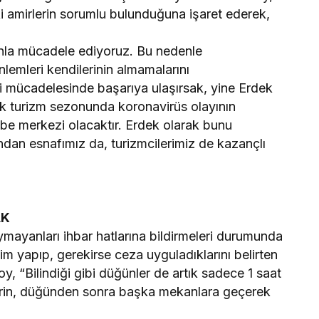
ki amirlerin sorumlu bulunduğuna işaret ederek,
nla mücadele ediyoruz. Bu nedenle
lemleri kendilerinin almamalarını
 mücadelesinde başarıya ulaşırsak, yine Erdek
ek turizm sezonunda koronavirüs olayının
ibe merkezi olacaktır. Erdek olarak bunu
ndan esnafımız da, turizmcilerimiz de kazançlı
AK
ymayanları ihbar hatlarına bildirmeleri durumunda
m yapıp, gerekirse ceza uyguladıklarını belirten
“Bilindiği gibi düğünler de artık sadece 1 saat
erin, düğünden sonra başka mekanlara geçerek