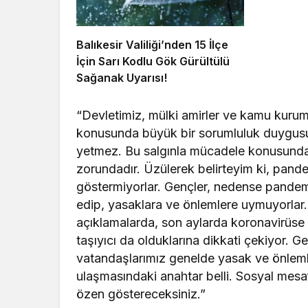
Balıkesir Valiliği’nden 15 İlçe
İçin Sarı Kodlu Gök Gürültülü
Sağanak Uyarısı!
“Devletimiz, mülki amirler ve kamu kurum
konusunda büyük bir sorumluluk duygusu 
yetmez. Bu salgınla mücadele konusunda
zorundadır. Üzülerek belirteyim ki, pand
göstermiyorlar. Gençler, nedense pandem
edip, yasaklara ve önlemlere uymuyorlar.
açıklamalarda, son aylarda koronavirüse y
taşıyıcı da olduklarına dikkati çekiyor. Ge
vatandaşlarımız genelde yasak ve önlem
ulaşmasındaki anahtar belli. Sosyal mes
özen göstereceksiniz.”