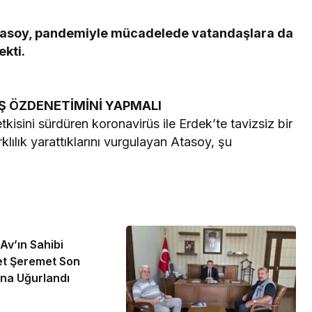
asoy, pandemiyle mücadelede vatandaşlara da
kti.
 ÖZDENETİMİNİ YAPMALI
isini sürdüren koronavirüs ile Erdek’te tavizsiz bir
lılık yarattıklarını vurgulayan Atasoy, şu
v’ın Sahibi
 Şeremet Son
na Uğurlandı