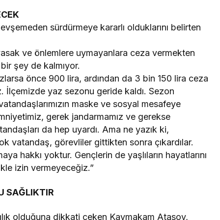
ECEK
evşemeden sürdürmeye kararlı olduklarını belirten
bu yasak ve önlemlere uymayanlara ceza vermekten
r şey de kalmıyor.
arsa önce 900 lira, ardından da 3 bin 150 lira ceza
uz. İlçemizde yaz sezonu geride kaldı. Sezon
en vatandaşlarımızın maske ve sosyal mesafeye
emniyetimiz, gerek jandarmamız ve gerekse
atandaşları da hep uyardı. Ama ne yazık ki,
ok vatandaş, görevliler gittikten sonra çıkardılar.
aya hakkı yoktur. Gençlerin de yaşlıların hayatlarını
ikle izin vermeyeceğiz.”
U SAĞLIKTIR
ğlık olduğuna dikkati çeken Kaymakam Atasoy,