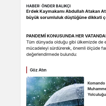
HABER: ÖNDER BALIKÇI
Erdek Kaymakamı Abdullah Atakan At
büyük sorumluluk düştüğüne dikkati çe
PANDEMİ KONUSUNDA HER VATANDAŞ
Tüm dünyada olduğu gibi ülkemizde de etk
mücadeleyi sürdürerek, önemli ölçüde fark
değerlendirmede bulundu:
Göz Atın
Komando A
Muhammet
Yolculuğu