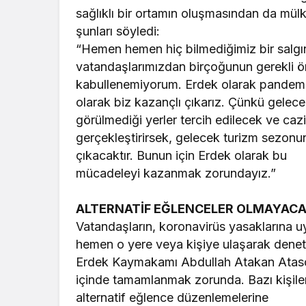
sağlıklı bir ortamın oluşmasından da mül
şunları söyledi:
“Hemen hemen hiç bilmediğimiz bir salgı
vatandaşlarımızdan birçoğunun gerekli ön
kabullenemiyorum. Erdek olarak pandemi
olarak biz kazançlı çıkarız. Çünkü gelec
görülmediği yerler tercih edilecek ve caz
gerçekleştirirsek, gelecek turizm sezonu
çıkacaktır. Bunun için Erdek olarak bu
mücadeleyi kazanmak zorundayız.”
ALTERNATİF EĞLENCELER OLMAYAC
Vatandaşların, koronavirüs yasaklarına u
hemen o yere veya kişiye ulaşarak deneti
Erdek Kaymakamı Abdullah Atakan Atasoy, 
içinde tamamlanmak zorunda. Bazı kişil
alternatif eğlence düzenlemelerine