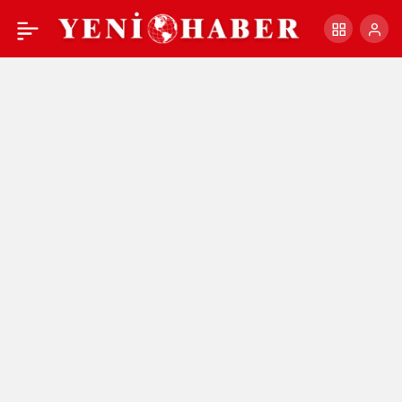
Muhtar Temel’den
+
-
0
Paylaş
Başkan Yılmaz’a övgü