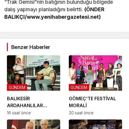
“Trak Gemisi”nin batığının bulunduğu bölgede
dalış yapmayı planladığını belirtti.
(ÖNDER
BALIKÇI/www.yenihabergazetesi.net)
Benzer Haberler
GÜNDEM
GÜNDEM
BALIKESİR
GÖMEÇ’TE FESTİVAL
ARDAHANLILAR
MORALİ
DERNEĞİ GÖMEÇ’TE
16 saat önce
20 saat önce
BULUŞTU