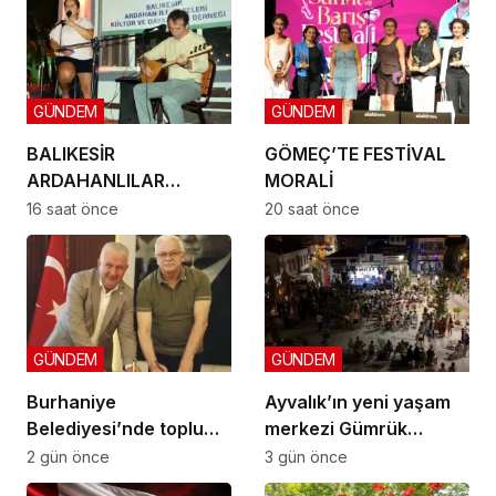
GÜNDEM
GÜNDEM
BALIKESİR
GÖMEÇ’TE FESTİVAL
ARDAHANLILAR
MORALİ
DERNEĞİ GÖMEÇ’TE
16 saat önce
20 saat önce
BULUŞTU
GÜNDEM
GÜNDEM
Burhaniye
Ayvalık’ın yeni yaşam
Belediyesi’nde toplu
merkezi Gümrük
sözleşme: İmzalar atıldı
Meydanı açıldı
2 gün önce
3 gün önce