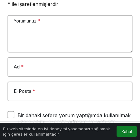
*
ile işaretlenmişlerdir
Yorumunuz
*
Ad
*
E-Posta
*
Bir dahaki sefere yorum yaptığımda kullanılmak
üzere adımı, e-posta adresimi ve web site
adresimi bu tarayıcıya kaydet.
Bu web sitesinde en iyi deneyimi yaşamanızı sağlamak
Kabul
için çerezler kullanılmaktadır.
Akış
Hesabım
Anasayfa