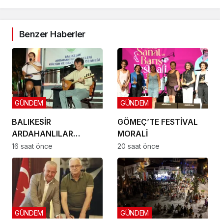
Benzer Haberler
GÜNDEM
GÜNDEM
BALIKESİR
GÖMEÇ’TE FESTİVAL
ARDAHANLILAR
MORALİ
DERNEĞİ GÖMEÇ’TE
16 saat önce
20 saat önce
BULUŞTU
GÜNDEM
GÜNDEM