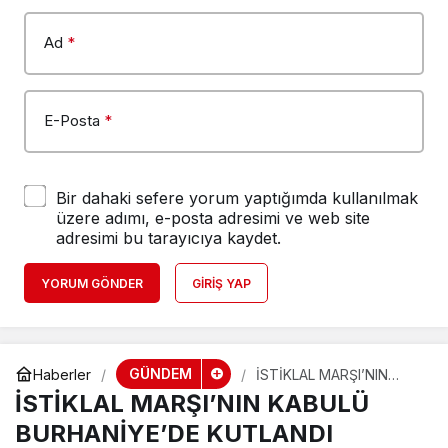
Ad
*
E-Posta
*
Bir dahaki sefere yorum yaptığımda kullanılmak
üzere adımı, e-posta adresimi ve web site
adresimi bu tarayıcıya kaydet.
YORUM GÖNDER
GIRIŞ YAP
GÜNDEM
Haberler
İSTİKLAL MARŞI’NIN
KABULÜ BURHANİYE’DE
İSTİKLAL MARŞI’NIN KABULÜ
KUTLANDI
BURHANİYE’DE KUTLANDI