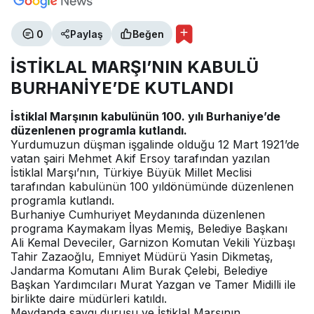
0
Paylaş
Beğen
İSTİKLAL MARŞI’NIN KABULÜ
BURHANİYE’DE KUTLANDI
İstiklal Marşının kabulünün 100. yılı Burhaniye’de
düzenlenen programla kutlandı.
Yurdumuzun düşman işgalinde olduğu 12 Mart 1921’de
vatan şairi Mehmet Akif Ersoy tarafından yazılan
İstiklal Marşı’nın, Türkiye Büyük Millet Meclisi
tarafından kabulünün 100 yıldönümünde düzenlenen
programla kutlandı.
Burhaniye Cumhuriyet Meydanında düzenlenen
programa Kaymakam İlyas Memiş, Belediye Başkanı
Ali Kemal Deveciler, Garnizon Komutan Vekili Yüzbaşı
Tahir Zazaoğlu, Emniyet Müdürü Yasin Dikmetaş,
Jandarma Komutanı Alim Burak Çelebi, Belediye
Başkan Yardımcıları Murat Yazgan ve Tamer Midilli ile
birlikte daire müdürleri katıldı.
Meydanda saygı duruşu ve İstiklal Marşının