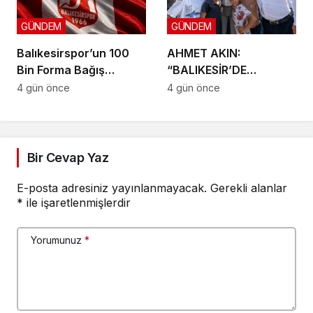
GÜNDEM
GÜNDEM
Balıkesirspor’un 100
AHMET AKIN:
Bin Forma Bağış
“BALIKESİR’DE
Kampanyası 10 Bin
DOKUNMADIĞIMIZ İLÇE
4 gün önce
4 gün önce
Formada Kaldı!
KALMAYACAK”
Bir Cevap Yaz
E-posta adresiniz yayınlanmayacak.
Gerekli alanlar
*
ile işaretlenmişlerdir
Yorumunuz
*