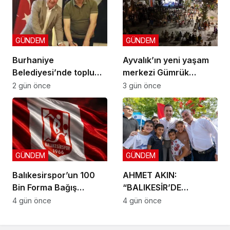
GÜNDEM
GÜNDEM
Burhaniye
Ayvalık’ın yeni yaşam
Belediyesi’nde toplu
merkezi Gümrük
sözleşme: İmzalar atıldı
Meydanı açıldı
2 gün önce
3 gün önce
GÜNDEM
GÜNDEM
Balıkesirspor’un 100
AHMET AKIN:
Bin Forma Bağış
“BALIKESİR’DE
Kampanyası 10 Bin
DOKUNMADIĞIMIZ İLÇE
4 gün önce
4 gün önce
Formada Kaldı!
KALMAYACAK”