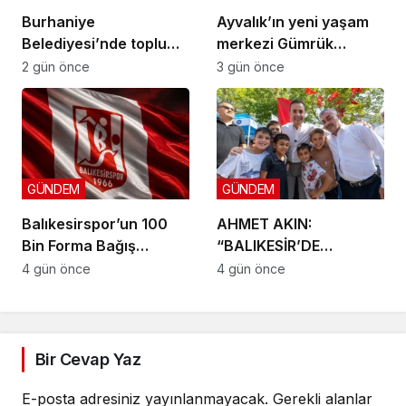
Burhaniye
Ayvalık’ın yeni yaşam
Belediyesi’nde toplu
merkezi Gümrük
sözleşme: İmzalar atıldı
Meydanı açıldı
2 gün önce
3 gün önce
GÜNDEM
GÜNDEM
Balıkesirspor’un 100
AHMET AKIN:
Bin Forma Bağış
“BALIKESİR’DE
Kampanyası 10 Bin
DOKUNMADIĞIMIZ İLÇE
4 gün önce
4 gün önce
Formada Kaldı!
KALMAYACAK”
Bir Cevap Yaz
E-posta adresiniz yayınlanmayacak.
Gerekli alanlar