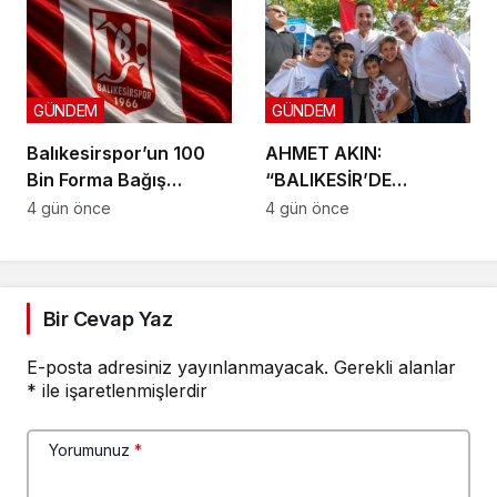
GÜNDEM
GÜNDEM
Balıkesirspor’un 100
AHMET AKIN:
Bin Forma Bağış
“BALIKESİR’DE
Kampanyası 10 Bin
DOKUNMADIĞIMIZ İLÇE
4 gün önce
4 gün önce
Formada Kaldı!
KALMAYACAK”
Bir Cevap Yaz
E-posta adresiniz yayınlanmayacak.
Gerekli alanlar
*
ile işaretlenmişlerdir
Yorumunuz
*