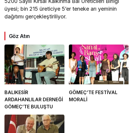
5200 Sayılı Kırsal Kalkınma Bal Üreticileri Birliği
üyesi; bin 215 üreticiye 5’er teneke arı yeminin
dağıtımı gerçekleştiriliyor.
Göz Atın
BALIKESİR
GÖMEÇ’TE FESTİVAL
ARDAHANLILAR DERNEĞİ
MORALİ
GÖMEÇ’TE BULUŞTU