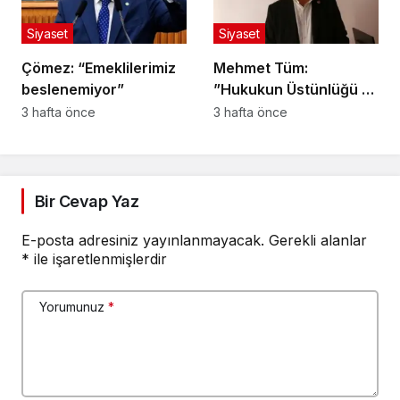
Siyaset
Siyaset
Çömez: “Emeklilerimiz
Mehmet Tüm:
beslenemiyor”
”Hukukun Üstünlüğü ve
Adil Yargılanma İlkesi
3 hafta önce
3 hafta önce
Herkes İçin Geçerlidir”
Bir Cevap Yaz
E-posta adresiniz yayınlanmayacak.
Gerekli alanlar
*
ile işaretlenmişlerdir
Yorumunuz
*