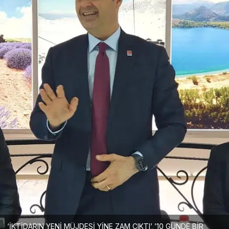
‘İKTİDARIN YENİ MÜJDESİ YİNE ZAM ÇIKTI’ ’10 GÜNDE BİR