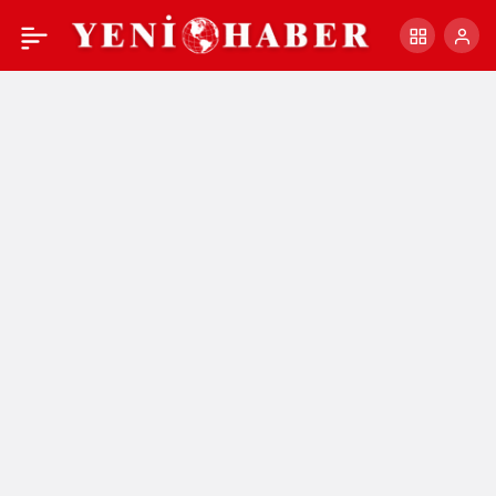
CHP Balıkesir İl Başkanı
+
-
0
Paylaş
Serkan Sarı: “Yücel
Yılmaz, sürekli oy
kaybettiği için
hırçınlaşıyor”