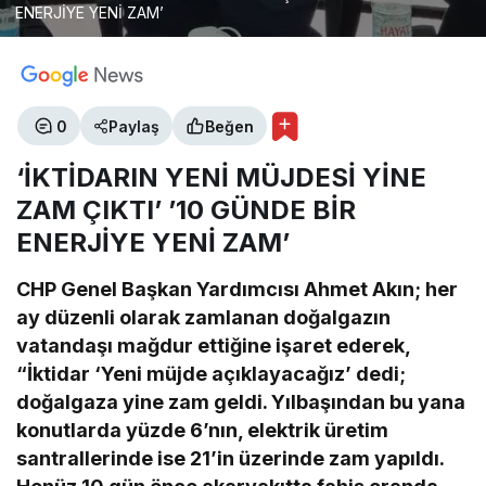
ENERJİYE YENİ ZAM’
0
Paylaş
Beğen
‘İKTİDARIN YENİ MÜJDESİ YİNE
ZAM ÇIKTI’ ’10 GÜNDE BİR
ENERJİYE YENİ ZAM’
CHP Genel Başkan Yardımcısı Ahmet Akın; her
ay düzenli olarak zamlanan doğalgazın
vatandaşı mağdur ettiğine işaret ederek,
“İktidar ‘Yeni müjde açıklayacağız’ dedi;
doğalgaza yine zam geldi. Yılbaşından bu yana
konutlarda yüzde 6’nın, elektrik üretim
santrallerinde ise 21’in üzerinde zam yapıldı.