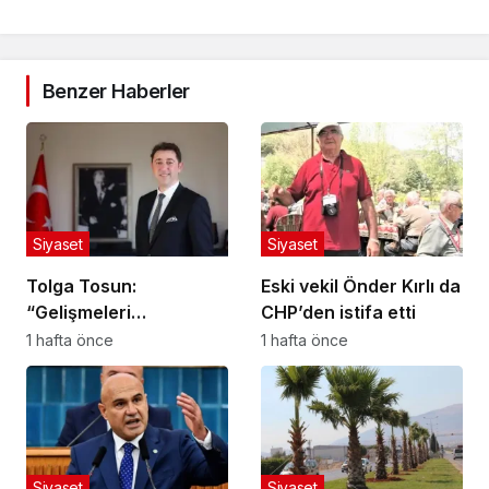
Benzer Haberler
Siyaset
Siyaset
Tolga Tosun:
Eski vekil Önder Kırlı da
“Gelişmeleri
CHP’den istifa etti
değerlendiriyorum”
1 hafta önce
1 hafta önce
Siyaset
Siyaset