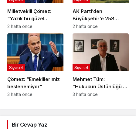
Milletvekili Çömez:
AK Parti’den
“Yazık bu güzel
Büyükşehir’e 258
yavrulara!”
Milyon Liralık Peyzaj
2 hafta önce
2 hafta önce
Harcaması Soruları
Siyaset
Siyaset
Çömez: “Emeklilerimiz
Mehmet Tüm:
beslenemiyor”
”Hukukun Üstünlüğü ve
Adil Yargılanma İlkesi
3 hafta önce
3 hafta önce
Herkes İçin Geçerlidir”
Bir Cevap Yaz