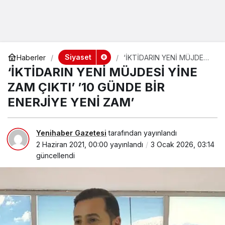
Siyaset
Haberler
‘İKTİDARIN YENİ MÜJDESİ
YİNE ZAM ÇIKTI’ ’10
‘İKTİDARIN YENİ MÜJDESİ YİNE
GÜNDE BİR ENERJİYE YENİ
ZAM’
ZAM ÇIKTI’ ’10 GÜNDE BİR
ENERJİYE YENİ ZAM’
Yenihaber Gazetesi
tarafından yayınlandı
2 Haziran 2021, 00:00
yayınlandı
3 Ocak 2026, 03:14
güncellendi