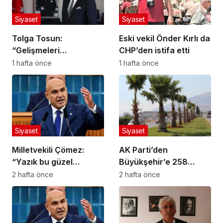
Siyaset
Siyaset
Tolga Tosun:
Eski vekil Önder Kırlı da
“Gelişmeleri
CHP’den istifa etti
değerlendiriyorum”
1 hafta önce
1 hafta önce
Siyaset
Siyaset
Milletvekili Çömez:
AK Parti’den
“Yazık bu güzel
Büyükşehir’e 258
yavrulara!”
Milyon Liralık Peyzaj
2 hafta önce
2 hafta önce
Harcaması Soruları