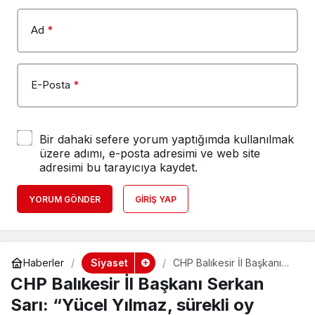
Ad
*
E-Posta
*
Bir dahaki sefere yorum yaptığımda kullanılmak
üzere adımı, e-posta adresimi ve web site
adresimi bu tarayıcıya kaydet.
YORUM GÖNDER
GIRIŞ YAP
Siyaset
Haberler
CHP Balıkesir İl Başkanı
Serkan Sarı: “Yücel Yılmaz,
CHP Balıkesir İl Başkanı Serkan
sürekli oy kaybettiği için
hırçınlaşıyor”
Sarı: “Yücel Yılmaz, sürekli oy