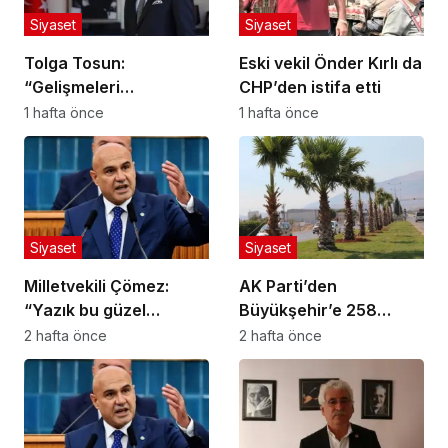
Siyaset
Siyaset
Tolga Tosun:
Eski vekil Önder Kırlı da
“Gelişmeleri
CHP’den istifa etti
değerlendiriyorum”
1 hafta önce
1 hafta önce
Siyaset
Siyaset
Milletvekili Çömez:
AK Parti’den
“Yazık bu güzel
Büyükşehir’e 258
yavrulara!”
Milyon Liralık Peyzaj
2 hafta önce
2 hafta önce
Harcaması Soruları