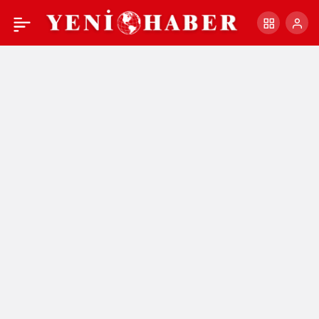
CHP’li Şahin,
+
-
0
Paylaş
“Balıkesir’de Tarım
Yapılamaz Durumda”