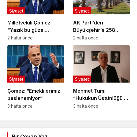
Siyaset
Siyaset
Milletvekili Çömez:
AK Parti’den
“Yazık bu güzel
Büyükşehir’e 258
yavrulara!”
Milyon Liralık Peyzaj
2 hafta önce
2 hafta önce
Harcaması Soruları
Siyaset
Siyaset
Çömez: “Emeklilerimiz
Mehmet Tüm:
beslenemiyor”
”Hukukun Üstünlüğü ve
Adil Yargılanma İlkesi
3 hafta önce
3 hafta önce
Herkes İçin Geçerlidir”
Bir Cevap Yaz