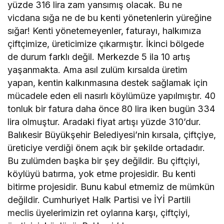
yüzde 316 lira zam yansımış olacak. Bu ne
vicdana sığa ne de bu kenti yönetenlerin yüreğine
sığar! Kenti yönetemeyenler, faturayı, halkımıza
çiftçimize, üreticimize çıkarmıştır. İkinci bölgede
de durum farklı değil. Merkezde 5 ila 10 artış
yaşanmakta. Ama asıl zulüm kırsalda üretim
yapan, kentin kalkınmasına destek sağlamak için
mücadele eden eli nasırlı köylümüze yapılmıştır. 40
tonluk bir fatura daha önce 80 lira iken bugün 334
lira olmuştur. Aradaki fiyat artışı yüzde 310’dur.
Balıkesir Büyükşehir Belediyesi’nin kırsala, çiftçiye,
üreticiye verdiği önem açık bir şekilde ortadadır.
Bu zulümden başka bir şey değildir. Bu çiftçiyi,
köylüyü batırma, yok etme projesidir. Bu kenti
bitirme projesidir. Bunu kabul etmemiz de mümkün
değildir. Cumhuriyet Halk Partisi ve İYİ Partili
meclis üyelerimizin ret oylarına karşı, çiftçiyi,