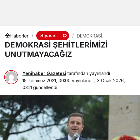
Siyaset
Haberler
DEMOKRASİ
ŞEHİTLERİMİZİ
DEMOKRASİ ŞEHİTLERİMİZİ
UNUTMAYACAĞIZ
UNUTMAYACAĞIZ
Yenihaber Gazetesi
tarafından yayınlandı
15 Temmuz 2021, 00:00
yayınlandı
3 Ocak 2026,
03:11
güncellendi