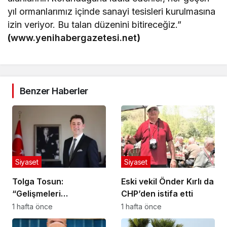
yıl ormanlarımız içinde sanayi tesisleri kurulmasına
izin veriyor. Bu talan düzenini bitireceğiz.”
(
www.yenihabergazetesi.net
)
Benzer Haberler
Siyaset
Siyaset
Tolga Tosun:
Eski vekil Önder Kırlı da
“Gelişmeleri
CHP’den istifa etti
değerlendiriyorum”
1 hafta önce
1 hafta önce