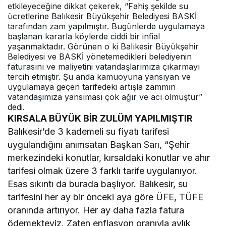
etkileyeceğine dikkat çekerek, “Fahiş şekilde su
ücretlerine Balıkesir Büyükşehir Belediyesi BASKİ
tarafından zam yapılmıştır. Bugünlerde uygulamaya
başlanan kararla köylerde ciddi bir infial
yaşanmaktadır. Görünen o ki Balıkesir Büyükşehir
Belediyesi ve BASKİ yönetemedikleri belediyenin
faturasını ve maliyetini vatandaşlarımıza çıkarmayı
tercih etmiştir. Şu anda kamuoyuna yansıyan ve
uygulamaya geçen tarifedeki artışla zammın
vatandaşımıza yansıması çok ağır ve acı olmuştur”
dedi.
KIRSALA BÜYÜK BİR ZULÜM YAPILMIŞTIR
Balıkesir’de 3 kademeli su fiyatı tarifesi
uygulandığını anımsatan Başkan Sarı, “Şehir
merkezindeki konutlar, kırsaldaki konutlar ve ahır
tarifesi olmak üzere 3 farklı tarife uygulanıyor.
Esas sıkıntı da burada başlıyor. Balıkesir, su
tarifesini her ay bir önceki aya göre ÜFE, TÜFE
oranında artırıyor. Her ay daha fazla fatura
ödemekteyiz. Zaten enflasyon oranıyla aylık