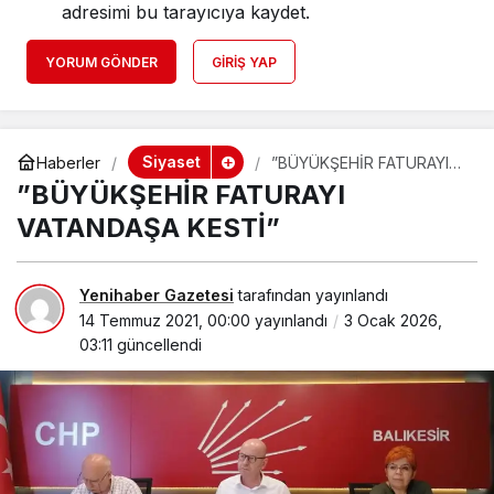
adresimi bu tarayıcıya kaydet.
YORUM GÖNDER
GIRIŞ YAP
Siyaset
Haberler
”BÜYÜKŞEHİR FATURAYI
VATANDAŞA KESTİ”
”BÜYÜKŞEHİR FATURAYI
VATANDAŞA KESTİ”
Yenihaber Gazetesi
tarafından yayınlandı
14 Temmuz 2021, 00:00
yayınlandı
3 Ocak 2026,
03:11
güncellendi