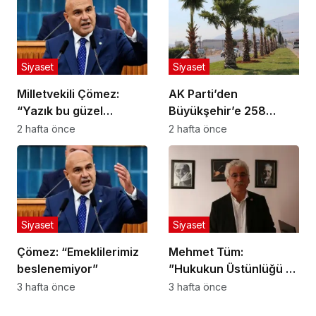
Siyaset
Siyaset
Milletvekili Çömez:
AK Parti’den
“Yazık bu güzel
Büyükşehir’e 258
yavrulara!”
Milyon Liralık Peyzaj
2 hafta önce
2 hafta önce
Harcaması Soruları
Siyaset
Siyaset
Çömez: “Emeklilerimiz
Mehmet Tüm:
beslenemiyor”
”Hukukun Üstünlüğü ve
Adil Yargılanma İlkesi
3 hafta önce
3 hafta önce
Herkes İçin Geçerlidir”