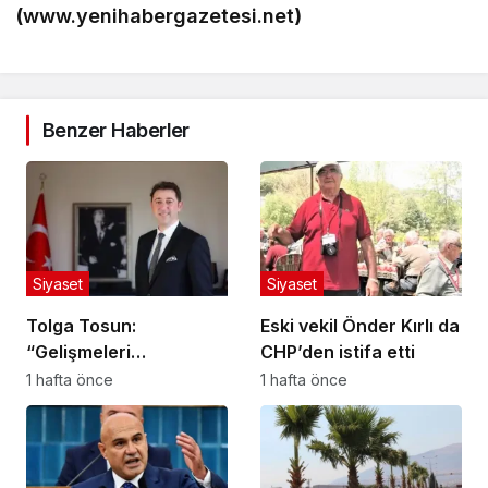
(
www.yenihabergazetesi.net
)
Benzer Haberler
Siyaset
Siyaset
Tolga Tosun:
Eski vekil Önder Kırlı da
“Gelişmeleri
CHP’den istifa etti
değerlendiriyorum”
1 hafta önce
1 hafta önce