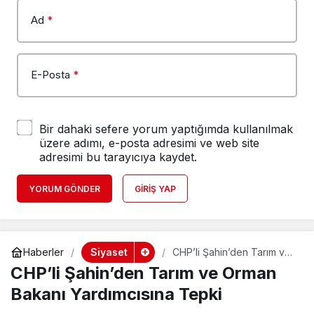
Ad
*
E-Posta
*
Bir dahaki sefere yorum yaptığımda kullanılmak
üzere adımı, e-posta adresimi ve web site
adresimi bu tarayıcıya kaydet.
YORUM GÖNDER
GIRIŞ YAP
Siyaset
Haberler
CHP’li Şahin’den Tarım ve
Orman Bakanı Yardımcısına
CHP’li Şahin’den Tarım ve Orman
Tepki
Bakanı Yardımcısına Tepki