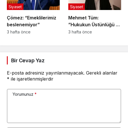
Siyaset
Siyaset
Çömez: “Emeklilerimiz
Mehmet Tüm:
beslenemiyor”
”Hukukun Üstünlüğü ve
Adil Yargılanma İlkesi
3 hafta önce
3 hafta önce
Herkes İçin Geçerlidir”
Bir Cevap Yaz
E-posta adresiniz yayınlanmayacak.
Gerekli alanlar
*
ile işaretlenmişlerdir
Yorumunuz
*