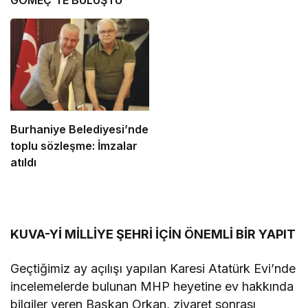
GÖMEÇ’TE BULUŞTU
Burhaniye Belediyesi’nde
toplu sözleşme: İmzalar
atıldı
KUVA-Yİ MİLLİYE ŞEHRİ İÇİN ÖNEMLİ BİR YAPIT
Geçtiğimiz ay açılışı yapılan Karesi Atatürk Evi’nde
incelemelerde bulunan MHP heyetine ev hakkında
bilgiler veren Başkan Orkan, ziyaret sonrası