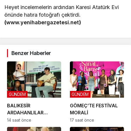
Heyet incelemelerin ardından Karesi Atatürk Evi
önünde hatıra fotoğrafı çektirdi.
(
www.yenihabergazetesi.net
)
Benzer Haberler
GÜNDEM
GÜNDEM
BALIKESİR
GÖMEÇ’TE FESTİVAL
ARDAHANLILAR
MORALİ
DERNEĞİ GÖMEÇ’TE
14 saat önce
17 saat önce
BULUŞTU