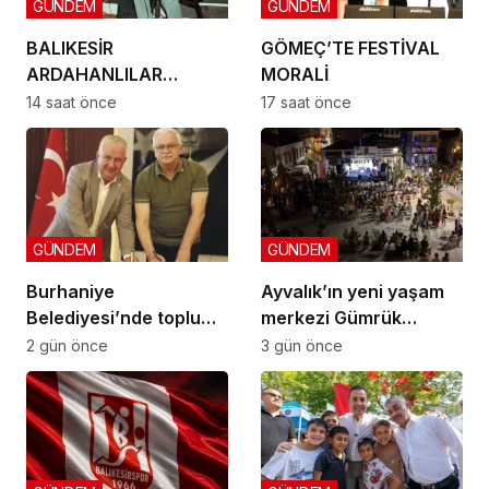
GÜNDEM
GÜNDEM
BALIKESİR
GÖMEÇ’TE FESTİVAL
ARDAHANLILAR
MORALİ
DERNEĞİ GÖMEÇ’TE
14 saat önce
17 saat önce
BULUŞTU
GÜNDEM
GÜNDEM
Burhaniye
Ayvalık’ın yeni yaşam
Belediyesi’nde toplu
merkezi Gümrük
sözleşme: İmzalar atıldı
Meydanı açıldı
2 gün önce
3 gün önce