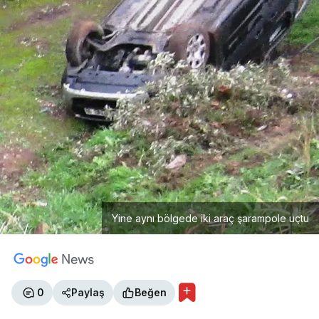
Yine aynı bölgede iki araç şarampole uçtu
0
Paylaş
Beğen