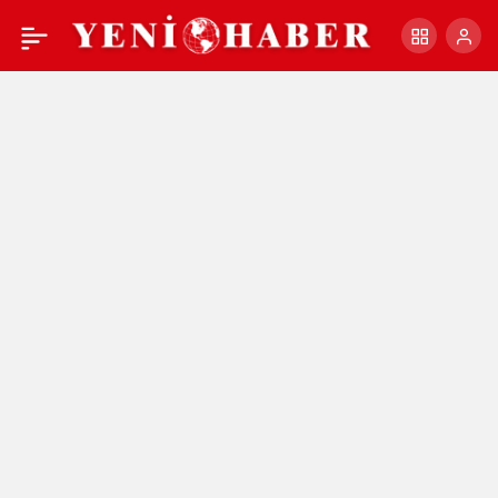
MHP HEYETİ ATATÜRK
+
-
0
Paylaş
EVİ’NDE