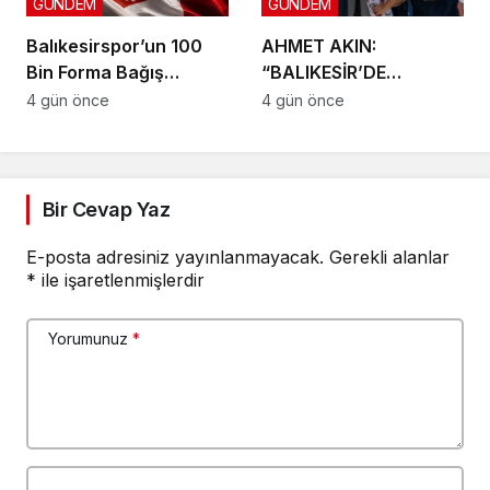
GÜNDEM
GÜNDEM
Balıkesirspor’un 100
AHMET AKIN:
Bin Forma Bağış
“BALIKESİR’DE
Kampanyası 10 Bin
DOKUNMADIĞIMIZ İLÇE
4 gün önce
4 gün önce
Formada Kaldı!
KALMAYACAK”
Bir Cevap Yaz
E-posta adresiniz yayınlanmayacak.
Gerekli alanlar
*
ile işaretlenmişlerdir
Yorumunuz
*