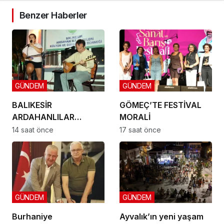
Benzer Haberler
GÜNDEM
GÜNDEM
BALIKESİR
GÖMEÇ’TE FESTİVAL
ARDAHANLILAR
MORALİ
DERNEĞİ GÖMEÇ’TE
14 saat önce
17 saat önce
BULUŞTU
GÜNDEM
GÜNDEM
Burhaniye
Ayvalık’ın yeni yaşam