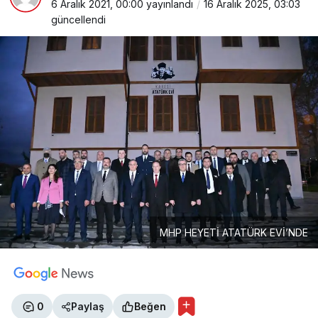
6 Aralık 2021, 00:00
yayınlandı
16 Aralık 2025, 03:03
güncellendi
MHP HEYETİ ATATÜRK EVİ’NDE
0
Paylaş
Beğen