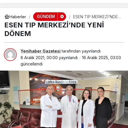
GÜNDEM
Haberler
ESEN TIP MERKEZİ’NDE
YENİ DÖNEM
ESEN TIP MERKEZİ’NDE YENİ
DÖNEM
Yenihaber Gazetesi
tarafından yayınlandı
8 Aralık 2021, 00:00
yayınlandı
16 Aralık 2025, 03:03
güncellendi