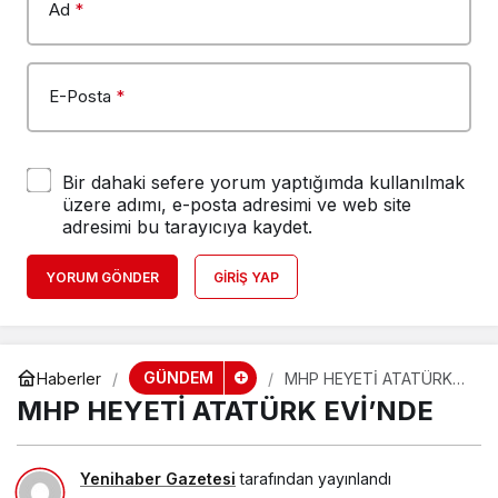
Ad
*
E-Posta
*
Bir dahaki sefere yorum yaptığımda kullanılmak
üzere adımı, e-posta adresimi ve web site
adresimi bu tarayıcıya kaydet.
YORUM GÖNDER
GIRIŞ YAP
GÜNDEM
Haberler
MHP HEYETİ ATATÜRK
EVİ’NDE
MHP HEYETİ ATATÜRK EVİ’NDE
Yenihaber Gazetesi
tarafından yayınlandı