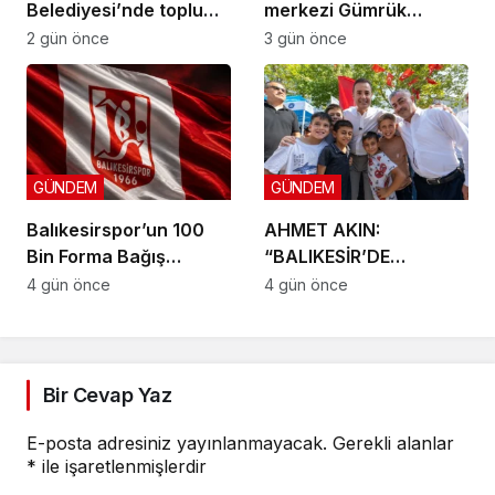
Belediyesi’nde toplu
merkezi Gümrük
sözleşme: İmzalar atıldı
Meydanı açıldı
2 gün önce
3 gün önce
GÜNDEM
GÜNDEM
Balıkesirspor’un 100
AHMET AKIN:
Bin Forma Bağış
“BALIKESİR’DE
Kampanyası 10 Bin
DOKUNMADIĞIMIZ İLÇE
4 gün önce
4 gün önce
Formada Kaldı!
KALMAYACAK”
Bir Cevap Yaz
E-posta adresiniz yayınlanmayacak.
Gerekli alanlar
*
ile işaretlenmişlerdir