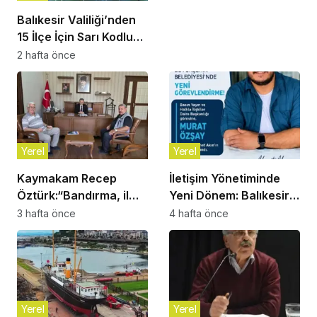
Balıkesir Valiliği’nden
15 İlçe İçin Sarı Kodlu
Gök Gürültülü Sağanak
2 hafta önce
Uyarısı!
Yerel
Yerel
Kaymakam Recep
İletişim Yönetiminde
Öztürk:“Bandırma, il
Yeni Dönem: Balıkesir
olmayı çoktan hak
Büyükşehir
3 hafta önce
4 hafta önce
eden bir ilçe”
Belediyesi’nde Murat
Özşay Göreve Başladı
Yerel
Yerel