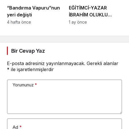
“Bandırma Vapuru”nun
EĞİTİMCİ-YAZAR
yeri değişti
İBRAHİM OLUKLU
VEFAT ETTİ
4 hafta önce
1 ay önce
Bir Cevap Yaz
E-posta adresiniz yayınlanmayacak.
Gerekli alanlar
*
ile işaretlenmişlerdir
Yorumunuz
*
Ad
*