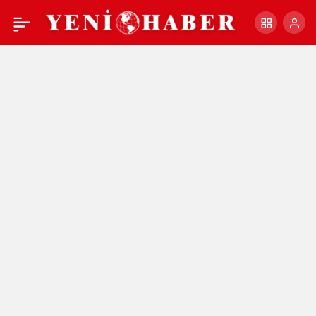
KESK,TALEPLERİNİ
+
-
0
Paylaş
TBMM’YE İLETİYOR