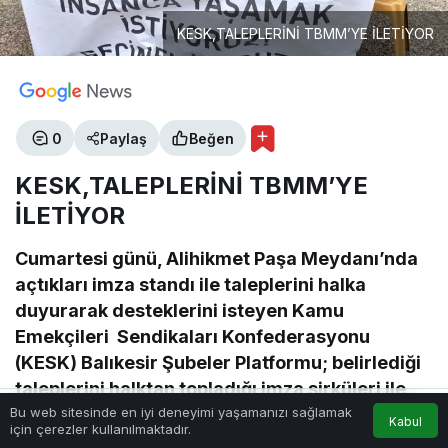
KESK,TALEPLERİNİ TBMM’YE İLETİYOR
0
Paylaş
Beğen
KESK,TALEPLERİNİ TBMM’YE
İLETİYOR
Cumartesi günü, Alihikmet Paşa Meydanı’nda
açtıkları imza standı ile taleplerini halka
duyurarak desteklerini isteyen Kamu
Emekçileri Sendikaları Konfederasyonu
(KESK) Balıkesir Şubeler Platformu; belirlediği
taleplerini halktan topladığı imza sirküleri ile
Bu web sitesinde en iyi deneyimi yaşamanızı sağlamak
birlikte Türkiye Büyük Millet Meclisi (TBMM) ye
Kabul
için çerezler kullanılmaktadır.
Akış
Hesabım
Anasayfa
iletİYOR.Konuya ilişkin bir açıklama yapan