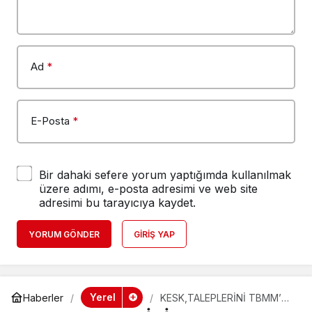
Ad
*
E-Posta
*
Bir dahaki sefere yorum yaptığımda kullanılmak
üzere adımı, e-posta adresimi ve web site
adresimi bu tarayıcıya kaydet.
YORUM GÖNDER
GIRIŞ YAP
Yerel
Haberler
KESK,TALEPLERİNİ TBMM’YE
İLETİYOR