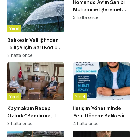
Komando Av’ın Sahibi
Muhammet Şeremet
Son Yolculuğuna
3 hafta önce
Uğurlandı
Yerel
Balıkesir Valiliği’nden
15 İlçe İçin Sarı Kodlu
Gök Gürültülü Sağanak
2 hafta önce
Uyarısı!
Yerel
Yerel
Kaymakam Recep
İletişim Yönetiminde
Öztürk:“Bandırma, il
Yeni Dönem: Balıkesir
olmayı çoktan hak
Büyükşehir
3 hafta önce
4 hafta önce
eden bir ilçe”
Belediyesi’nde Murat