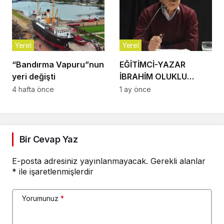
Özşay Göreve Başladı
Yerel
Yerel
“Bandırma Vapuru”nun
EĞİTİMCİ-YAZAR
yeri değişti
İBRAHİM OLUKLU
VEFAT ETTİ
4 hafta önce
1 ay önce
Bir Cevap Yaz
E-posta adresiniz yayınlanmayacak.
Gerekli alanlar
*
ile işaretlenmişlerdir
Yorumunuz
*