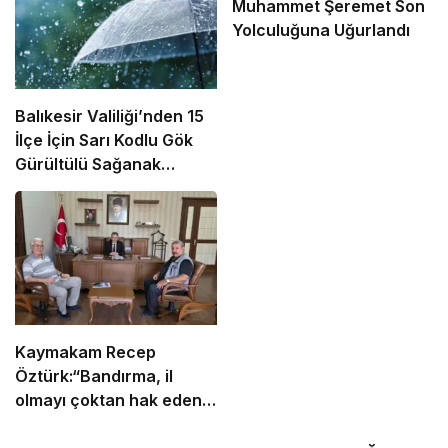
Muhammet Şeremet Son
Yolculuğuna Uğurlandı
Balıkesir Valiliği’nden 15
İlçe İçin Sarı Kodlu Gök
Gürültülü Sağanak
Uyarısı!
Kaymakam Recep
Öztürk:“Bandırma, il
olmayı çoktan hak eden
bir ilçe”