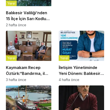
Uğurlandı
Yerel
Balıkesir Valiliği’nden
15 İlçe İçin Sarı Kodlu
Gök Gürültülü Sağanak
2 hafta önce
Uyarısı!
Yerel
Yerel
Kaymakam Recep
İletişim Yönetiminde
Öztürk:“Bandırma, il
Yeni Dönem: Balıkesir
olmayı çoktan hak
Büyükşehir
3 hafta önce
4 hafta önce
eden bir ilçe”
Belediyesi’nde Murat
Özşay Göreve Başladı