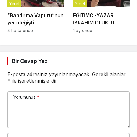
Yerel
Yerel
“Bandırma Vapuru”nun
EĞİTİMCİ-YAZAR
yeri değişti
İBRAHİM OLUKLU
VEFAT ETTİ
4 hafta önce
1 ay önce
Bir Cevap Yaz
E-posta adresiniz yayınlanmayacak.
Gerekli alanlar
*
ile işaretlenmişlerdir
Yorumunuz
*