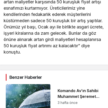
artan maliyetler karşısında 50 kuruşluk fiyat artışı
esnafımızı kurtarmıyor. Üreticilerimiz yine
kendilerinden fedakarlık ederek müşterilerini
küstürmeden sadece 50 kuruşluk bir artış yaptılar.
Önümüz yıl başı, Ocak ayı ile birlikte asgari ücrete,
işyeri kiralarına da zam gelecek. Bunlar da göz
önüne alınarak artan girdi maliyetleri hesaplanırsa
50 kuruşluk fiyat artırımı az kalacaktır” diye
konuştu.
Benzer Haberler
Yerel
Komando Av’ın Sahibi
Muhammet Şeremet
Son Yolculuğuna
3 hafta önce