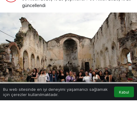
güncellendi
Bu web sitesinde en iyi deneyimi yaşamanızı sağlamak
Kabul
için çerezler kullanılmaktadır.
Akış
Hesabım
Anasayfa
0
Paylaş
Beğen