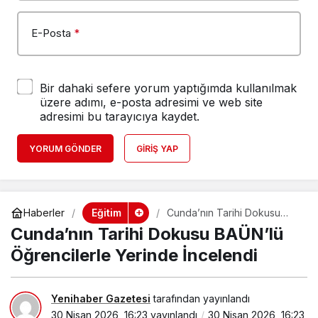
E-Posta
*
Bir dahaki sefere yorum yaptığımda kullanılmak
üzere adımı, e-posta adresimi ve web site
adresimi bu tarayıcıya kaydet.
YORUM GÖNDER
GIRIŞ YAP
Eğitim
Haberler
Cunda’nın Tarihi Dokusu
BAÜN’lü Öğrencilerle
Cunda’nın Tarihi Dokusu BAÜN’lü
Yerinde İncelendi
Öğrencilerle Yerinde İncelendi
Yenihaber Gazetesi
tarafından yayınlandı
30 Nisan 2026, 16:23
yayınlandı
30 Nisan 2026, 16:23