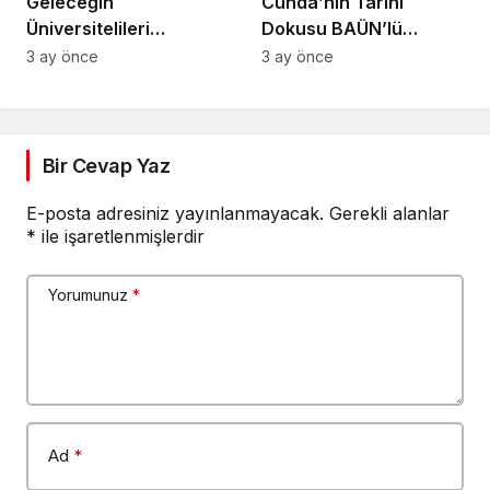
Geleceğin
Cunda’nın Tarihi
Üniversitelileri
Dokusu BAÜN’lü
BAÜN’de Buluştu
Öğrencilerle Yerinde
3 ay önce
3 ay önce
İncelendi
Bir Cevap Yaz
E-posta adresiniz yayınlanmayacak.
Gerekli alanlar
*
ile işaretlenmişlerdir
Yorumunuz
*
Ad
*