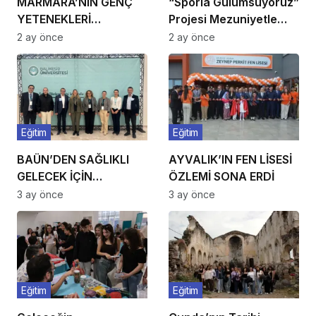
MARMARA’NIN GENÇ
“Sporla Gülümsüyoruz”
YETENEKLERİ
Projesi Mezuniyetle
BALIKESİR’DE
Taçlandı
2 ay önce
2 ay önce
BULUŞUYOR
Eğitim
Eğitim
BAÜN’DEN SAĞLIKLI
AYVALIK’IN FEN LİSESİ
GELECEK İÇİN
ÖZLEMİ SONA ERDİ
YENİLİKÇİ EKMEK
3 ay önce
3 ay önce
PROJESİ
Eğitim
Eğitim