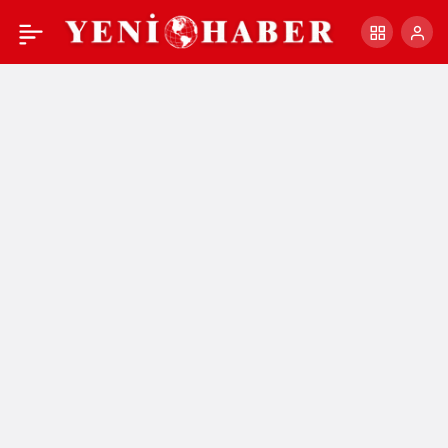
Cunda’nın Tarihi Dokusu
+
-
0
Paylaş
BAÜN’lü Öğrencilerle
Yerinde İncelendi