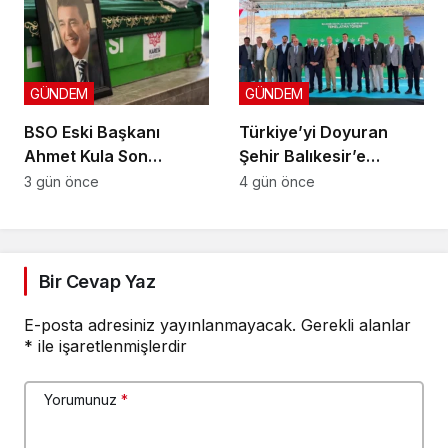
GÜNDEM
GÜNDEM
BSO Eski Başkanı
Türkiye’yi Doyuran
Ahmet Kula Son
Şehir Balıkesir’e
Yolculuğuna Uğurlandı
Fransız Devinden Yeni
3 gün önce
4 gün önce
Yatırım
Bir Cevap Yaz
E-posta adresiniz yayınlanmayacak.
Gerekli alanlar
*
ile işaretlenmişlerdir
Yorumunuz
*