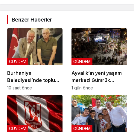
Benzer Haberler
GÜNDEM
GÜNDEM
Burhaniye
Ayvalık’ın yeni yaşam
Belediyesi’nde toplu
merkezi Gümrük
sözleşme: İmzalar atıldı
Meydanı açıldı
10 saat önce
1 gün önce
GÜNDEM
GÜNDEM