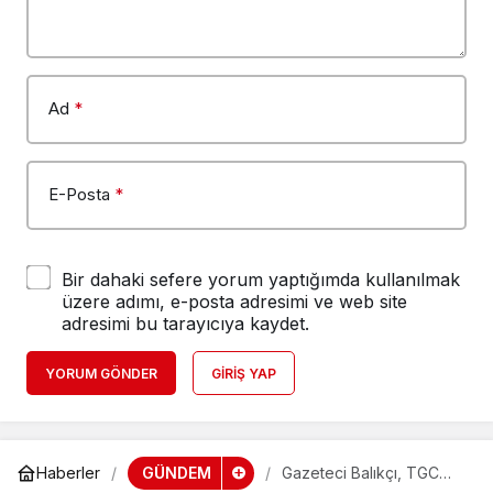
Ad
*
E-Posta
*
Bir dahaki sefere yorum yaptığımda kullanılmak
üzere adımı, e-posta adresimi ve web site
adresimi bu tarayıcıya kaydet.
YORUM GÖNDER
GIRIŞ YAP
GÜNDEM
Haberler
Gazeteci Balıkçı, TGC
yönetiminde