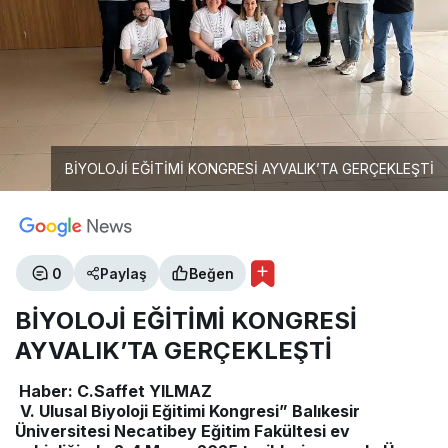
BİYOLOJİ EĞİTİMİ KONGRESİ AYVALIK’TA GERÇEKLEŞTİ
0
Paylaş
Beğen
BİYOLOJİ EĞİTİMİ KONGRESİ
AYVALIK’TA GERÇEKLEŞTİ
Haber: C.Saffet YILMAZ
V. Ulusal Biyoloji Eğitimi Kongresi” Balıkesir
Üniversitesi Necatibey Eğitim Fakültesi ev