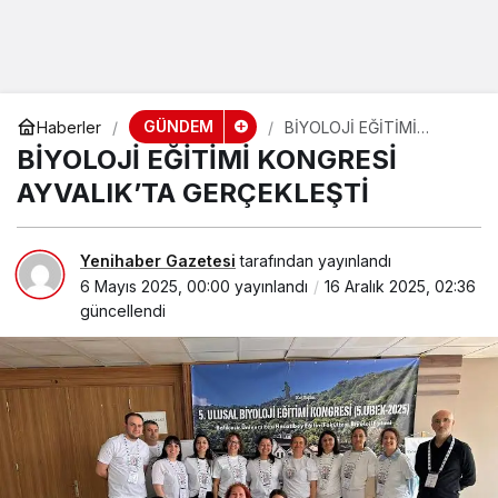
GÜNDEM
Haberler
BİYOLOJİ EĞİTİMİ
KONGRESİ AYVALIK’TA
BİYOLOJİ EĞİTİMİ KONGRESİ
GERÇEKLEŞTİ
AYVALIK’TA GERÇEKLEŞTİ
Yenihaber Gazetesi
tarafından yayınlandı
6 Mayıs 2025, 00:00
yayınlandı
16 Aralık 2025, 02:36
güncellendi