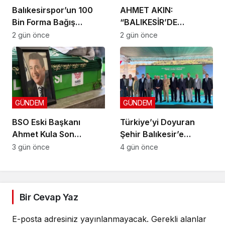
Balıkesirspor’un 100
AHMET AKIN:
Bin Forma Bağış
“BALIKESİR’DE
Kampanyası 10 Bin
DOKUNMADIĞIMIZ İLÇE
2 gün önce
2 gün önce
Formada Kaldı!
KALMAYACAK”
GÜNDEM
GÜNDEM
BSO Eski Başkanı
Türkiye’yi Doyuran
Ahmet Kula Son
Şehir Balıkesir’e
Yolculuğuna Uğurlandı
Fransız Devinden Yeni
3 gün önce
4 gün önce
Yatırım
Bir Cevap Yaz
E-posta adresiniz yayınlanmayacak.
Gerekli alanlar