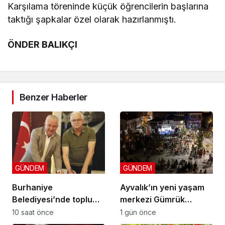
Karşılama töreninde küçük öğrencilerin başlarına
taktığı şapkalar özel olarak hazırlanmıştı.
ÖNDER BALIKÇI
Benzer Haberler
GÜNDEM
GÜNDEM
Burhaniye
Ayvalık’ın yeni yaşam
Belediyesi’nde toplu
merkezi Gümrük
sözleşme: İmzalar atıldı
Meydanı açıldı
10 saat önce
1 gün önce