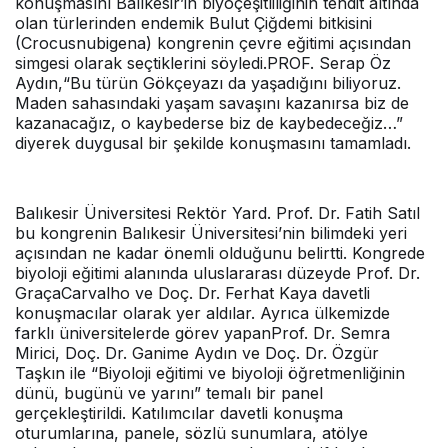
konuşmasını Balıkesir’in biyoçeşitliliğinin tehdit altında
olan türlerinden endemik Bulut Çiğdemi bitkisini
(Crocusnubigena) kongrenin çevre eğitimi açısından
simgesi olarak seçtiklerini söyledi.PROF. Serap Öz
Aydın,“Bu türün Gökçeyazı da yaşadığını biliyoruz.
Maden sahasındaki yaşam savaşını kazanırsa biz de
kazanacağız, o kaybederse biz de kaybedeceğiz…”
diyerek duygusal bir şekilde konuşmasını tamamladı.
Balıkesir Üniversitesi Rektör Yard. Prof. Dr. Fatih Satıl
bu kongrenin Balıkesir Üniversitesi’nin bilimdeki yeri
açısından ne kadar önemli olduğunu belirtti. Kongrede
biyoloji eğitimi alanında uluslararası düzeyde Prof. Dr.
GraçaCarvalho ve Doç. Dr. Ferhat Kaya davetli
konuşmacılar olarak yer aldılar. Ayrıca ülkemizde
farklı üniversitelerde görev yapanProf. Dr. Semra
Mirici, Doç. Dr. Ganime Aydın ve Doç. Dr. Özgür
Taşkın ile “Biyoloji eğitimi ve biyoloji öğretmenliğinin
dünü, bugünü ve yarını” temalı bir panel
gerçekleştirildi. Katılımcılar davetli konuşma
oturumlarına, panele, sözlü sunumlara, atölye