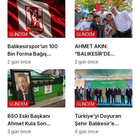
GÜNDEM
GÜNDEM
Balıkesirspor’un 100
AHMET AKIN:
Bin Forma Bağış
“BALIKESİR’DE
Kampanyası 10 Bin
DOKUNMADIĞIMIZ İLÇE
2 gün önce
2 gün önce
Formada Kaldı!
KALMAYACAK”
GÜNDEM
GÜNDEM
BSO Eski Başkanı
Türkiye’yi Doyuran
Ahmet Kula Son
Şehir Balıkesir’e
Yolculuğuna Uğurlandı
Fransız Devinden Yeni
3 gün önce
4 gün önce
Yatırım