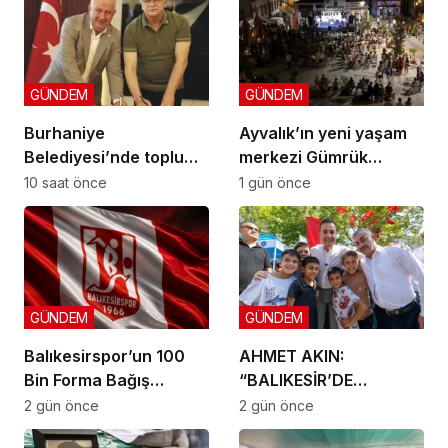
GÜNDEM
GÜNDEM
Burhaniye
Ayvalık’ın yeni yaşam
Belediyesi’nde toplu
merkezi Gümrük
sözleşme: İmzalar atıldı
Meydanı açıldı
10 saat önce
1 gün önce
GÜNDEM
GÜNDEM
Balıkesirspor’un 100
AHMET AKIN:
Bin Forma Bağış
“BALIKESİR’DE
Kampanyası 10 Bin
DOKUNMADIĞIMIZ İLÇE
2 gün önce
2 gün önce
Formada Kaldı!
KALMAYACAK”