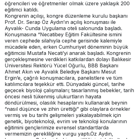
öğrencileri ve öğretmenler olmak üzere yaklaşık 200
eğitimci katıldı.
Kongrenin açılışı, kongre düzenleme kurulu başkanı
Prof. Dr. Serap Öz Aydın’ın açılış konuşması ile
Ayvalık- Cunda Uygulama oteli salonunda başladı.
Konuşmasına “Necatibey Eğitim Fakültesine ismini
veren cephede silahıyla cephe gerisinde kalemiyle
mücadele eden, erken Cumhuriyet döneminin büyük
eğitimcisi Mustafa Necati’yi anarak başladı. Kongrenin
gerçekleşmesine verdikleri katkılardan dolayı Balıkesir
Üniversitesi Rektörü Yücel Oğurlu, BBB Başkanı
Ahmet Akın ve Ayvalık Belediye Başkanı Mesut
Ergin’e, çağrılı konuşmacılara, panelistlere ve tüm
katılımcılara teşekkür etti. Dünyadaki güncel, tarihe
geçecek biyoloji çalışmaları; tasarlanmış bebekler, tarih
öncesi nesli tükenmiş ulukurtların hayata
döndürülmesi, olasılık hesaplarını kullanarak beynin
“nasıl düşünce ve zihin ürettiği” gibi olaylara örnekler
vermiş ve bu tarihi gelişmeleri yakalayabilmek için
genetik, biyoteknoloji, evrim ve teknoloji konularının
eğitimini gençlerimize evrensel standartlarda
vermemizin gerekliliğine vurgu yaptı.Öz Aydın,