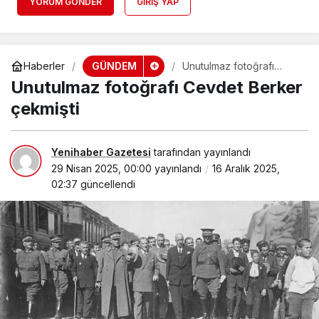
YORUM GÖNDER
GIRIŞ YAP
GÜNDEM
Haberler
Unutulmaz fotoğrafı
Cevdet Berker çekmişti
Unutulmaz fotoğrafı Cevdet Berker
çekmişti
Yenihaber Gazetesi
tarafından yayınlandı
29 Nisan 2025, 00:00
yayınlandı
16 Aralık 2025,
02:37
güncellendi