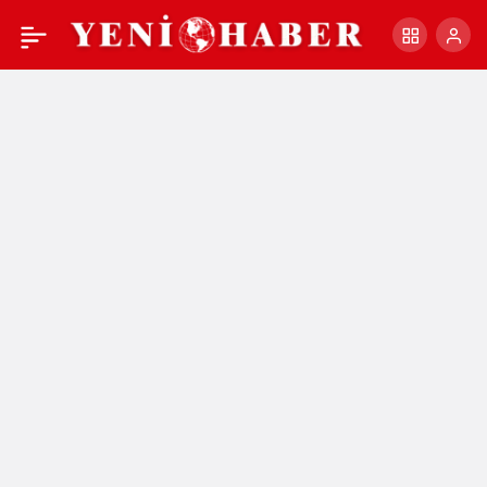
Unutulmaz fotoğrafı
+
-
0
Paylaş
Cevdet Berker çekmişti