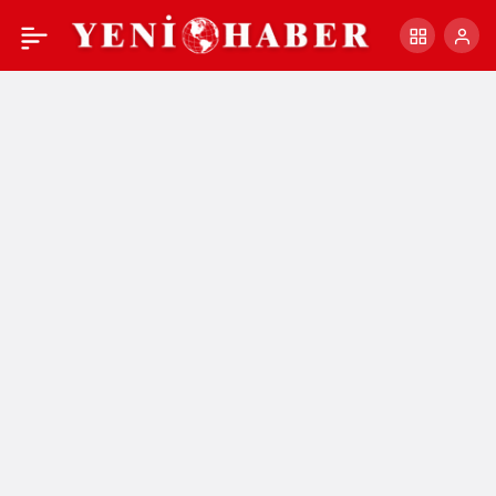
Kurtdere’de Altın
+
-
0
Paylaş
Kemerin Ebedi Sahibi
Kemal Aydın