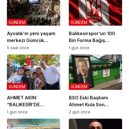
GÜNDEM
GÜNDEM
Ayvalık’ın yeni yaşam
Balıkesirspor’un 100
merkezi Gümrük
Bin Forma Bağış
Meydanı açıldı
Kampanyası 10 Bin
5 saat önce
1 gün önce
Formada Kaldı!
GÜNDEM
GÜNDEM
AHMET AKIN:
BSO Eski Başkanı
“BALIKESİR’DE
Ahmet Kula Son
DOKUNMADIĞIMIZ İLÇE
Yolculuğuna Uğurlandı
1 gün önce
2 gün önce
KALMAYACAK”