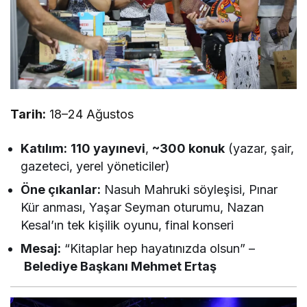
Tarih:
18–24 Ağustos
Katılım:
110 yayınevi
,
~300 konuk
(yazar, şair,
gazeteci, yerel yöneticiler)
Öne çıkanlar:
Nasuh Mahruki söyleşisi, Pınar
Kür anması, Yaşar Seyman oturumu, Nazan
Kesal’ın tek kişilik oyunu, final konseri
Mesaj:
“Kitaplar hep hayatınızda olsun” –
Belediye Başkanı Mehmet Ertaş