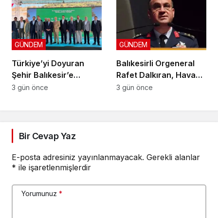
GÜNDEM
GÜNDEM
Türkiye’yi Doyuran
Balıkesirli Orgeneral
Şehir Balıkesir’e
Rafet Dalkıran, Hava
Fransız Devinden Yeni
Kuvvetleri Komutanlığı
3 gün önce
3 gün önce
Yatırım
görevine atandı
Bir Cevap Yaz
E-posta adresiniz yayınlanmayacak.
Gerekli alanlar
*
ile işaretlenmişlerdir
Yorumunuz
*