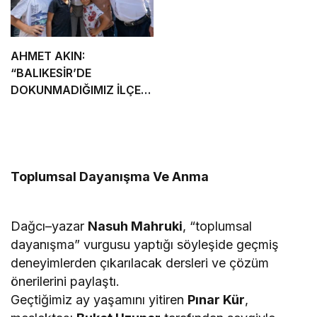
AHMET AKIN:
“BALIKESİR’DE
DOKUNMADIĞIMIZ İLÇE
KALMAYACAK”
Toplumsal Dayanışma Ve Anma
Dağcı–yazar
Nasuh Mahruki
, “toplumsal
dayanışma” vurgusu yaptığı söyleşide geçmiş
deneyimlerden çıkarılacak dersleri ve çözüm
önerilerini paylaştı.
Geçtiğimiz ay yaşamını yitiren
Pınar Kür
,