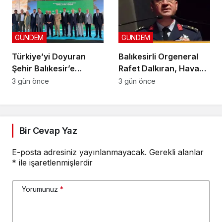
GÜNDEM
GÜNDEM
Türkiye’yi Doyuran
Balıkesirli Orgeneral
Şehir Balıkesir’e
Rafet Dalkıran, Hava
Fransız Devinden Yeni
Kuvvetleri Komutanlığı
3 gün önce
3 gün önce
Yatırım
görevine atandı
Bir Cevap Yaz
E-posta adresiniz yayınlanmayacak.
Gerekli alanlar
*
ile işaretlenmişlerdir
Yorumunuz
*