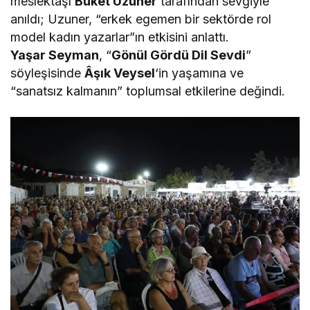
meslektaşı
Buket Uzuner
tarafından sevgiyle
anıldı; Uzuner, “erkek egemen bir sektörde rol
model kadın yazarlar”ın etkisini anlattı.
Yaşar Seyman
, “
Gönül Gördü Dil Sevdi
”
söyleşisinde
Âşık Veysel
‘in yaşamına ve
“sanatsız kalmanın” toplumsal etkilerine değindi.