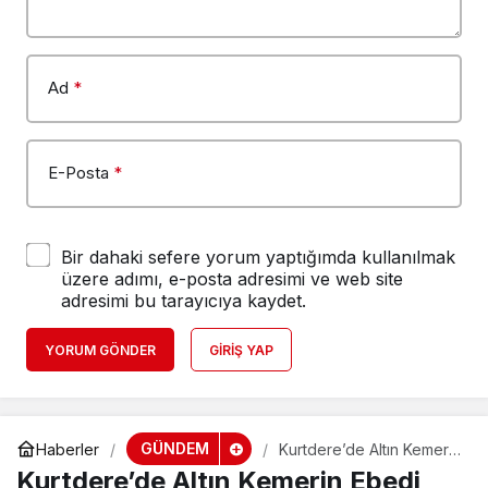
Ad
*
E-Posta
*
Bir dahaki sefere yorum yaptığımda kullanılmak
üzere adımı, e-posta adresimi ve web site
adresimi bu tarayıcıya kaydet.
YORUM GÖNDER
GIRIŞ YAP
GÜNDEM
Haberler
Kurtdere’de Altın Kemerin
Ebedi Sahibi Kemal Aydın
Kurtdere’de Altın Kemerin Ebedi