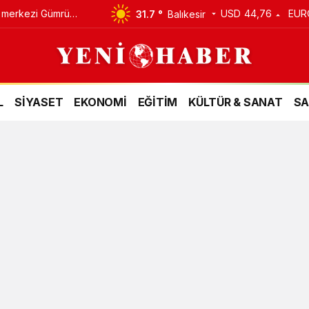
m merkezi Gümrük
USD
44,76
EUR
31.7 °
Balıkesir
L
SİYASET
EKONOMİ
EĞİTİM
KÜLTÜR & SANAT
SA