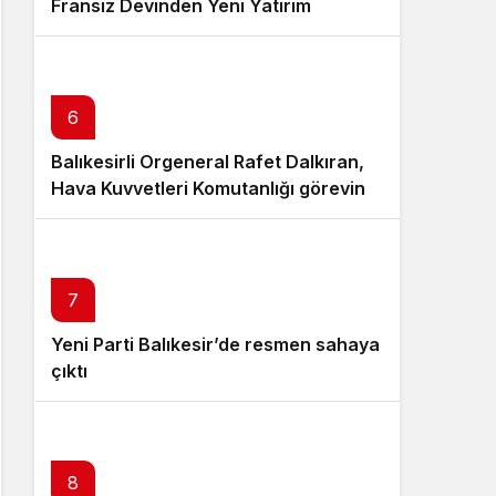
Fransız Devinden Yeni Yatırım
6
Balıkesirli Orgeneral Rafet Dalkıran,
Hava Kuvvetleri Komutanlığı görevine
atandı
7
Yeni Parti Balıkesir’de resmen sahaya
çıktı
8