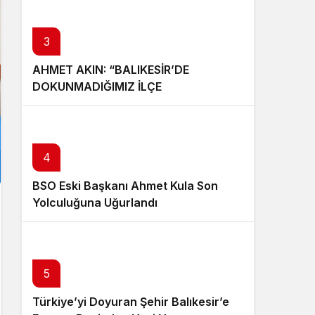
3
AHMET AKIN: “BALIKESİR’DE
DOKUNMADIĞIMIZ İLÇE
KALMAYACAK”
4
BSO Eski Başkanı Ahmet Kula Son
Yolculuğuna Uğurlandı
5
Türkiye’yi Doyuran Şehir Balıkesir’e