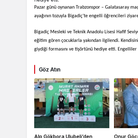
Pazar günü oynanan Trabzonspor – Galatasaray maç
ayağının tozuyla Bigadiç’te engelli öğrencileri ziyare
Bigadiç Mesleki ve Teknik Anadolu Lisesi Hafif Seviy
eğitim gören çocuklarla yakından ilgilendi. Kendisini
giydiği formasını ve tişörtünü hediye etti. Engelliler
Göz Atın
Alp Gökbora Ulubeli’den
Onur Göç