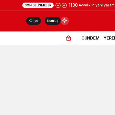
11:00
Ayvalık’ın yeni yaşa
SON GELIŞMELER
Meydanı açıldı
Künye
Kuruluş
GÜNDEM
YERE
Gündüz Modu
Gündüz modunu seçin.
Gece Modu
Gece modunu seçin.
Sistem Modu
Sistem modunu seçin.