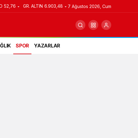
O
52,76
GR. ALTIN
6.903,48
7 Ağustos 2026, Cum
ĞLIK
SPOR
YAZARLAR