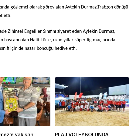
ında gözlemci olarak görev alan Aytekin Durmaz,Trabzon dönüşü
t etti.
ede Zihinsel Engeliler Sınıfını ziyaret eden Aytekin Durmaz,
n hayranı olan Halit Tür’e, uzun yıllar süper lig maçlarında
 sınıfı için de nazar boncuğu hediye etti.
mez’e yakışan
PLAJ VOLEYBOLUNDA