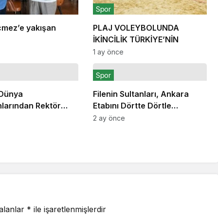
Spor
mez’e yakışan
PLAJ VOLEYBOLUNDA
İKİNCİLİK TÜRKİYE’NİN
1 ay önce
Spor
 Dünya
Filenin Sultanları, Ankara
larından Rektör
Etabını Dörtte Dörtle
a Ziyaret
Tamamladı
2 ay önce
 alanlar
*
ile işaretlenmişlerdir