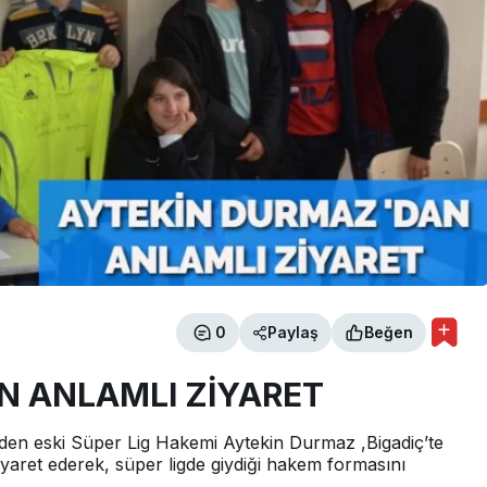
0
Paylaş
Beğen
N ANLAMLI ZİYARET
il eden eski Süper Lig Hakemi Aytekin Durmaz ,Bigadiç’te
yaret ederek, süper ligde giydiği hakem formasını