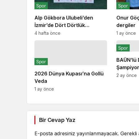
Spor
Spor
Alp Gökbora Ulubeli’den
Onur Göç
İzmir’de Dört Dörtlük
dergiler
Şampiyonluk
4 hafta önce
1 ay önce
Spor
BAÜN’lü
Spor
Şampiyon
2026 Dünya Kupası’na Gollü
Oğurlu’y
2 ay önce
Veda
1 ay önce
Bir Cevap Yaz
E-posta adresiniz yayınlanmayacak.
Gerekli