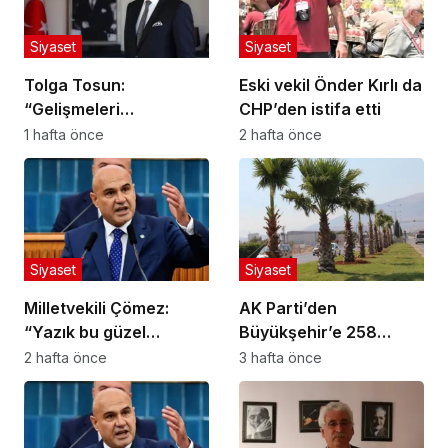
Siyaset
Siyaset
Tolga Tosun:
Eski vekil Önder Kırlı da
“Gelişmeleri
CHP’den istifa etti
değerlendiriyorum”
1 hafta önce
2 hafta önce
Siyaset
Siyaset
Milletvekili Çömez:
AK Parti’den
“Yazık bu güzel
Büyükşehir’e 258
yavrulara!”
Milyon Liralık Peyzaj
2 hafta önce
3 hafta önce
Harcaması Soruları