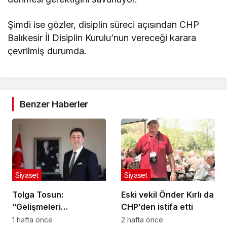
Şimdi ise gözler, disiplin süreci açısından CHP
Balıkesir İl Disiplin Kurulu’nun vereceği karara
çevrilmiş durumda.
Benzer Haberler
Siyaset
Siyaset
Tolga Tosun:
Eski vekil Önder Kırlı da
“Gelişmeleri
CHP’den istifa etti
değerlendiriyorum”
1 hafta önce
2 hafta önce