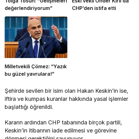
Tolga Tosun: “Gelişmeleri
Eski vekil Önder Kırlı da
değerlendiriyorum”
CHP’den istifa etti
Milletvekili Çömez: “Yazık
bu güzel yavrulara!”
Şehirde sevilen bir isim olan Hakan Keskin’in ise,
iftira ve kumpas kuranlar hakkında yasal işlemler
başlattığı öğrenildi.
Kararın ardından CHP tabanında birçok partili,
Keskin’in itibarının iade edilmesi ve görevine
dönmesi gerektiğini savunuyor.