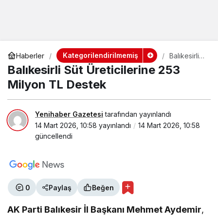
Kategorilendirilmemiş
Haberler
Balıkesirli
Süt
Balıkesirli Süt Üreticilerine 253
Üreticilerin
e 253
Milyon TL Destek
Milyon TL
Destek
Yenihaber Gazetesi
tarafından yayınlandı
14 Mart 2026, 10:58
yayınlandı
14 Mart 2026, 10:58
güncellendi
0
Paylaş
Beğen
AK Parti Balıkesir İl Başkanı Mehmet Aydemir
,