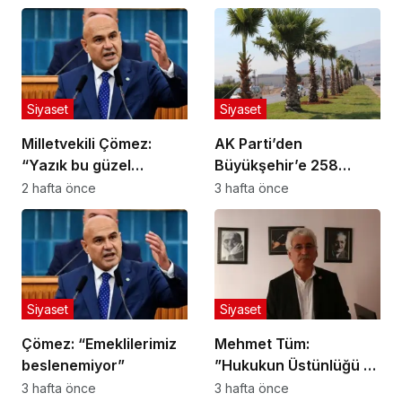
Siyaset
Siyaset
Milletvekili Çömez:
AK Parti’den
“Yazık bu güzel
Büyükşehir’e 258
yavrulara!”
Milyon Liralık Peyzaj
2 hafta önce
3 hafta önce
Harcaması Soruları
Siyaset
Siyaset
Çömez: “Emeklilerimiz
Mehmet Tüm:
beslenemiyor”
”Hukukun Üstünlüğü ve
Adil Yargılanma İlkesi
3 hafta önce
3 hafta önce