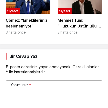
Siyaset
Siyaset
Çömez: “Emeklilerimiz
Mehmet Tüm:
beslenemiyor”
”Hukukun Üstünlüğü ve
Adil Yargılanma İlkesi
3 hafta önce
3 hafta önce
Herkes İçin Geçerlidir”
Bir Cevap Yaz
E-posta adresiniz yayınlanmayacak.
Gerekli alanlar
*
ile işaretlenmişlerdir
Yorumunuz
*