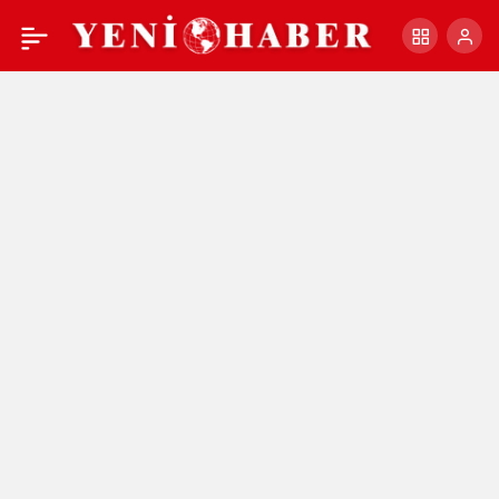
HAKAN KESKİN
+
-
0
Paylaş
HAKKINDA KARAR