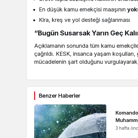
En düşük kamu emekçisi maaşının
yoks
Kira, kreş ve yol desteği sağlanması
“Bugün Susarsak Yarın Geç Kalı
Açıklamanın sonunda tüm kamu emekçileri
çağrıldı. KESK, insanca yaşam koşulları, 
mücadelenin şart olduğunu vurgulayarak, 
Benzer Haberler
Yerel
Komando 
Muhamme
Yolculuğ
3 hafta ön