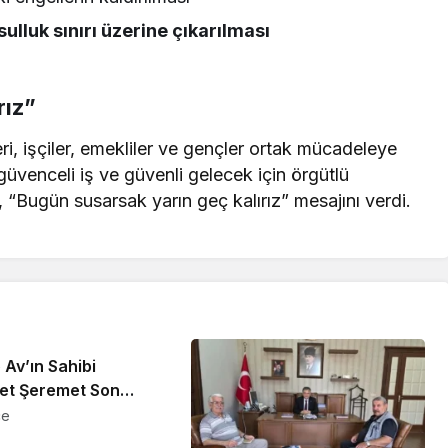
ulluk sınırı üzerine çıkarılması
rız”
, işçiler, emekliler ve gençler ortak mücadeleye
güvenceli iş ve güvenli gelecek için örgütlü
“Bugün susarsak yarın geç kalırız” mesajını verdi.
Av’ın Sahibi
t Şeremet Son
una Uğurlandı
ce