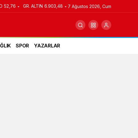
O
52,76
GR. ALTIN
6.903,48
7 Ağustos 2026, Cum
ĞLIK
SPOR
YAZARLAR