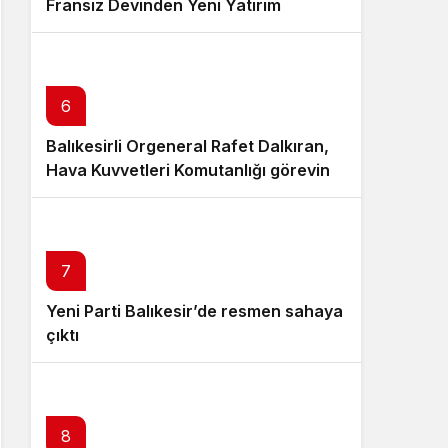
Fransız Devinden Yeni Yatırım
6
Balıkesirli Orgeneral Rafet Dalkıran,
Hava Kuvvetleri Komutanlığı görevine
atandı
7
Yeni Parti Balıkesir’de resmen sahaya
çıktı
8