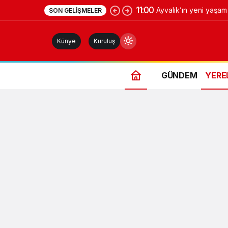
11:00
Ayvalık’ın yeni yaşa
SON GELIŞMELER
Meydanı açıldı
Künye
Kuruluş
GÜNDEM
YERE
Gündüz Modu
Gündüz modunu seçin.
Gece Modu
Gece modunu seçin.
Sistem Modu
Sistem modunu seçin.