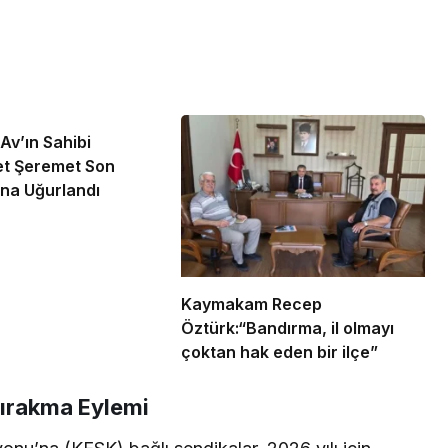
v’ın Sahibi
 Şeremet Son
na Uğurlandı
Kaymakam Recep
Öztürk:“Bandırma, il olmayı
çoktan hak eden bir ilçe”
Bırakma Eylemi