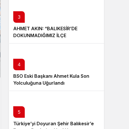
3
AHMET AKIN: “BALIKESİR’DE
DOKUNMADIĞIMIZ İLÇE
KALMAYACAK”
4
BSO Eski Başkanı Ahmet Kula Son
Yolculuğuna Uğurlandı
5
Türkiye’yi Doyuran Şehir Balıkesir’e