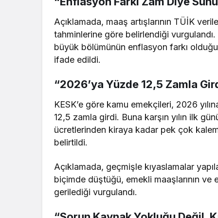
“Enflasyon Farkı Zam Diye Sunu
Açıklamada, maaş artışlarının TÜİK veri
tahminlerine göre belirlendiği vurgulandı. 
büyük bölümünün enflasyon farkı olduğun
ifade edildi.
“2026’ya Yüzde 12,5 Zamla Gir
KESK’e göre kamu emekçileri, 2026 yılına
12,5 zamla girdi. Buna karşın yılın ilk g
ücretlerinden kiraya kadar pek çok kalemd
belirtildi.
Açıklamada, geçmişle kıyaslamalar yapıl
biçimde düştüğü, emekli maaşlarının ve en
gerilediği vurgulandı.
“Sorun Kaynak Yokluğu Değil, K