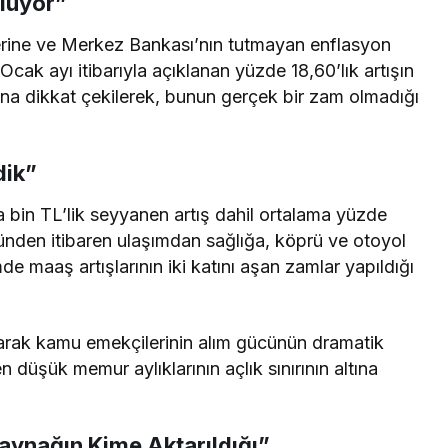
luyor”
lerine ve Merkez Bankası’nın tutmayan enflasyon
Ocak ayı itibarıyla açıklanan yüzde 18,60’lık artışın
a dikkat çekilerek, bunun gerçek bir zam olmadığı
dik”
 bin TL’lik seyyanen artış dahil ortalama yüzde
ününden itibaren ulaşımdan sağlığa, köprü ve otoyol
e maaş artışlarının iki katını aşan zamlar yapıldığı
arak kamu emekçilerinin alım gücünün dramatik
 düşük memur aylıklarının açlık sınırının altına
aynağın Kime Aktarıldığı”