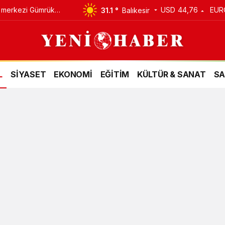
m merkezi Gümrük
USD
44,76
EUR
31.1 °
Balıkesir
L
SİYASET
EKONOMİ
EĞİTİM
KÜLTÜR & SANAT
SA