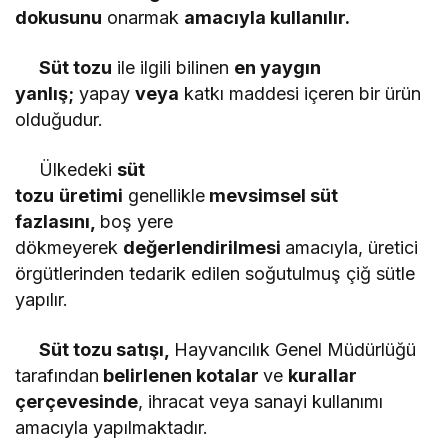
dokusunu
onarmak
METE KOZDAĞ
amacıyla kullanılır.
"BAŞKOMUTAN"
Süt tozu
ile ilgili bilinen
en yaygın
yanlış;
yapay
veya
katkı maddesi içeren bir ürün
olduğudur.
Ülkedeki
süt
tozu
üretimi
genellikle
mevsimsel süt
fazlasını,
boş yere
dökmeyerek
değerlendirilmesi
amacıyla, üretici
örgütlerinden tedarik edilen soğutulmuş çiğ sütle
yapılır.
Süt tozu satışı,
Hayvancılık Genel Müdürlüğü
tarafından
belirlenen kotalar
ve
kurallar
çerçevesinde
, ihracat veya sanayi kullanımı
amacıyla yapılmaktadır.