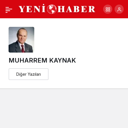
ŞEHRİMİN DÖKÜLECEK
+
-
0
Paylaş
SÜTÜNÜ; SÜT TOZUNA
ÇEVİREMEMEK,
ÇEVİRMEMEK,
MUHARREM KAYNAK
ÇEVİRTMEMEK!
Diğer Yazıları