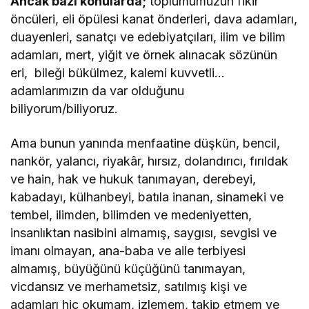
Ancak bazı konularda;
toplumumuzun fikir
öncüleri, eli öpülesi kanat önderleri, dava adamları,
duayenleri, sanatçı ve edebiyatçıları, ilim ve bilim
adamları, mert, yiğit ve örnek alınacak sözünün
eri, bileği bükülmez, kalemi kuvvetli…
adamlarımızın da var olduğunu
biliyorum/biliyoruz.
Ama bunun yanında menfaatine düşkün, bencil,
nankör, yalancı, riyakâr, hırsız, dolandırıcı, fırıldak
ve hain, hak ve hukuk tanımayan, derebeyi,
kabadayı, külhanbeyi, batıla inanan, sinameki ve
tembel, ilimden, bilimden ve medeniyetten,
insanlıktan nasibini almamış, saygısı, sevgisi ve
imanı olmayan, ana-baba ve aile terbiyesi
almamış, büyüğünü küçüğünü tanımayan,
vicdansız ve merhametsiz, satılmış kişi ve
adamları hiç okumam, izlemem, takip etmem ve