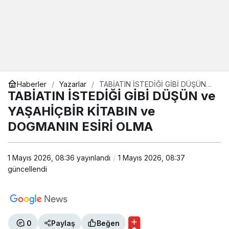
Haberler
Yazarlar
TABİATIN İSTEDİĞİ GİBİ DÜŞÜN
ve YAŞAHİÇBİR KİTABIN ve
TABİATIN İSTEDİĞİ GİBİ DÜŞÜN ve
DOGMANIN ESİRİ OLMA
YAŞAHİÇBİR KİTABIN ve
DOGMANIN ESİRİ OLMA
1 Mayıs 2026, 08:36
yayınlandı
1 Mayıs 2026, 08:37
güncellendi
0
Paylaş
Beğen