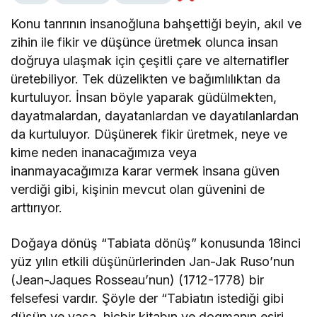
Konu tanrının insanoğluna bahşettiği beyin, akıl ve
zihin ile fikir ve düşünce üretmek olunca insan
doğruya ulaşmak için çeşitli çare ve alternatifler
üretebiliyor. Tek düzelikten ve bağımlılıktan da
kurtuluyor. İnsan böyle yaparak güdülmekten,
dayatmalardan, dayatanlardan ve dayatılanlardan
da kurtuluyor. Düşünerek fikir üretmek, neye ve
kime neden inanacağımıza veya
inanmayacağımıza karar vermek insana güven
verdiği gibi, kişinin mevcut olan güvenini de
arttırıyor.
Doğaya dönüş “Tabiata dönüş” konusunda 18inci
yüz yılın etkili düşünürlerinden Jan-Jak Ruso’nun
(Jean-Jaques Rosseau’nun) (1712-1778) bir
felsefesi vardır. Şöyle der “Tabiatın istediği gibi
düşün ve yaşa, hiçbir kitabın ve dogmanın esiri