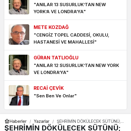
"ANILAR 13 SUSURLUK’TAN NEW
YORK’A VE LONDRA’YA"
ANTALYA – SİDE TATİLİNİN ARDINDAN (11-21 MAYIS
2026)
METE KOZDAĞ
3 ay önce
"CENGİZ TOPEL CADDESİ, OKULU,
ASKERLİKTE ORGANİK DAYANIŞMA
HASTANESİ VE MAHALLESİ"
3 ay önce
GÜRAN TATLIOĞLU
EDEBİYATIMIZDAKİ BAZI AKIM ve TOPLULUKLAR
"ANILAR 12 SUSURLUK’TAN NEW YORK
3 ay önce
VE LONDRA’YA"
NADİR TOPRAK ELEMENTLERİNİ ÖĞRENİRKEN
RECAİ ÇEVİK
BİLMEMİZ GEREKENLER-2
"Sen Ben Ve Onlar"
3 ay önce
METE KOZDAĞ
Haberler
Yazarlar
ŞEHRİMİN DÖKÜLECEK SÜTÜNÜ;
"ŞEHRİMİN SİMİT KARNESİ"
SÜT TOZUNA ÇEVİREMEMEK,
ŞEHRİMİN DÖKÜLECEK SÜTÜNÜ;