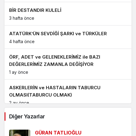
BİR DESTANDIR KULELİ
3 hafta önce
ATATÜRK’ÜN SEVDİĞİ ŞARKI ve TÜRKÜLER
4 hafta önce
ÖRF, ADET ve GELENEKLERİMİZ ile BAZI
DEĞERLERİMİZ ZAMANLA DEĞİŞİYOR
1 ay önce
ASKERLERİN ve HASTALARIN TABURCU
OLMASI(TABURCU OLMAK)
2 ay önce
Diğer Yazarlar
DENİZCİLERİMİZ ve DENİZCİLERİN TABURA
GEÇMESİ (ÇİMARİVA)
GÜRAN TATLIOĞLU
2 ay önce