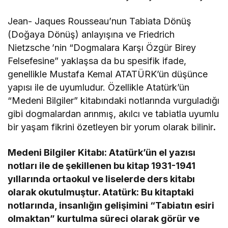
Jean- Jaques Rousseau’nun Tabiata Dönüş
(Doğaya Dönüş) anlayışına ve Friedrich
Nietzsche
’nin “Dogmalara Karşı Özgür Birey
Felsefesine” yaklaşsa da bu spesifik ifade,
genellikle Mustafa Kemal ATATÜRK’ün düşünce
yapısı ile de uyumludur. Özellikle Atatürk’ün
“Medeni Bilgiler” kitabındaki notlarında vurguladığı
gibi dogmalardan arınmış, akılcı ve tabiatla uyumlu
bir yaşam fikrini özetleyen bir yorum olarak bilinir
.
Medeni Bilgiler Kitabı: Atatürk’ün el yazısı
notları ile de şekillenen bu kitap 1931-1941
yıllarında ortaokul ve liselerde ders kitabı
olarak okutulmuştur. Atatürk: Bu kitaptaki
notlarında, insanlığın gelişimini “Tabiatın esiri
olmaktan” kurtulma süreci olarak görür ve