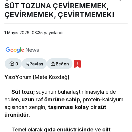
ÇEVİRMEMEK, ÇEVİRTMEMEK!
SÜT TOZUNA ÇEVİREMEMEK,
ÇEVİRMEMEK, ÇEVİRTMEMEK!
METE KOZDAĞ
"HEM SALAH HEM DE TRABZONSPOR 8
GÜN İÇİNDE UYUM SAĞLAMALI"
1 Mayıs 2026, 08:35
yayınlandı
GÜRAN TATLIOĞLU
"ANILAR 11 SUSURLUK’TAN NEW YORK
VE LONDRA’YA"
0
Paylaş
Beğen
Y
azı
Y
orum
(
Mete Kozdağ
)
ESİN BALIBEK
"HERŞEYE RAĞMEN BALIKESİRSPOR"
Süt tozu;
suyunun buharlaştırılmasıyla elde
edilen,
uzun raf ömrüne sahip,
protein-kalsiyum
açısından zengin,
taşınması kolay
bir
süt
ÖNDER BALIKÇI
ürünüdür.
"Avcılık cinayettir!"
Temel olarak
gıda endüstrisinde
ve
cilt