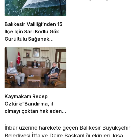
Balıkesir Valiliği’nden 15
İlçe İçin Sarı Kodlu Gök
Gürültülü Sağanak
Uyarısı!
Kaymakam Recep
Öztürk:“Bandırma, il
olmayı çoktan hak eden
bir ilçe”
İhbar üzerine harekete geçen Balıkesir Büyükşehir
Belediyesi İtfaiye Daire Başkanlığı ekipleri, kısa