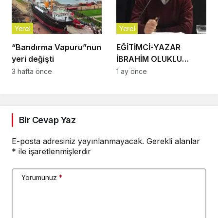
Yerel
Yerel
“Bandırma Vapuru”nun
EĞİTİMCİ-YAZAR
yeri değişti
İBRAHİM OLUKLU
VEFAT ETTİ
3 hafta önce
1 ay önce
Bir Cevap Yaz
E-posta adresiniz yayınlanmayacak.
Gerekli alanlar
*
ile işaretlenmişlerdir
Yorumunuz
*