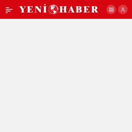
Başkan Ahmet Akın
+
-
0
Paylaş
Gençlerle Buluştu:
“Gençlerimizin İstekleri
Benim Yol Haritam”