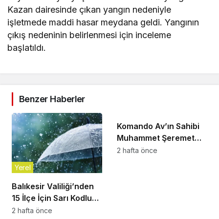
İtfaiye ekiplerinin profesyonel müdahalesi
sayesinde alevler marketin üst katlarına ve çevre
binalara sıçramadan kontrol altına alınarak
söndürüldü.
Can Kaybı Yok, Maddi Hasar Var