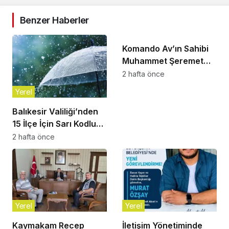
Benzer Haberler
Yerel
Komando Av’ın Sahibi
Muhammet Şeremet
Son Yolculuğuna
2 hafta önce
Uğurlandı
Yerel
Balıkesir Valiliği’nden
15 İlçe İçin Sarı Kodlu
Gök Gürültülü Sağanak
2 hafta önce
Uyarısı!
Yerel
Yerel
Kaymakam Recep
İletişim Yönetiminde