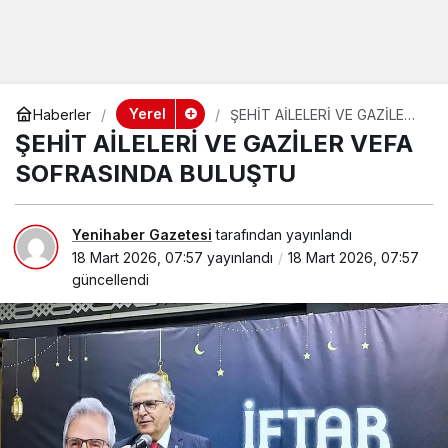
Yerel
Haberler
ŞEHİT AİLELERİ VE GAZİLER
VEFA SOFRASINDA
ŞEHİT AİLELERİ VE GAZİLER VEFA
BULUŞTU
SOFRASINDA BULUŞTU
Yenihaber Gazetesi
tarafından yayınlandı
18 Mart 2026, 07:57
yayınlandı
18 Mart 2026, 07:57
güncellendi