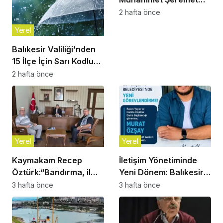
Son Yolculuğuna
2 hafta önce
Uğurlandı
Yerel
Balıkesir Valiliği’nden
15 İlçe İçin Sarı Kodlu
Gök Gürültülü Sağanak
2 hafta önce
Uyarısı!
Yerel
Yerel
Kaymakam Recep
İletişim Yönetiminde
Öztürk:“Bandırma, il
Yeni Dönem: Balıkesir
olmayı çoktan hak
Büyükşehir
3 hafta önce
3 hafta önce
eden bir ilçe”
Belediyesi’nde Murat
Özşay Göreve Başladı