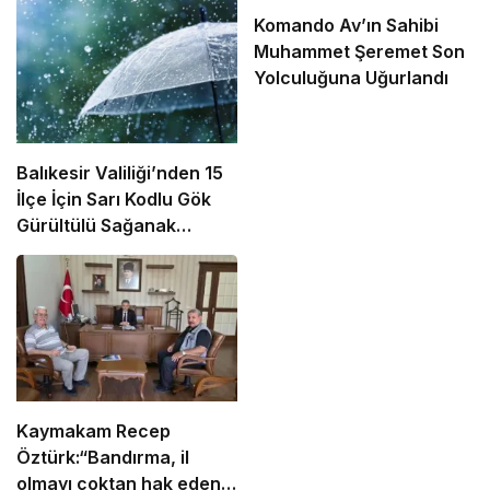
Komando Av’ın Sahibi
Muhammet Şeremet Son
Yolculuğuna Uğurlandı
Balıkesir Valiliği’nden 15
İlçe İçin Sarı Kodlu Gök
Gürültülü Sağanak
Uyarısı!
Kaymakam Recep
Öztürk:“Bandırma, il
olmayı çoktan hak eden