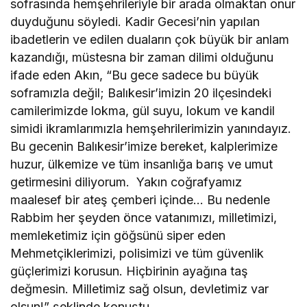
sofrasında hemşehrileriyle bir arada olmaktan onur
duyduğunu söyledi. Kadir Gecesi’nin yapılan
ibadetlerin ve edilen duaların çok büyük bir anlam
kazandığı, müstesna bir zaman dilimi olduğunu
ifade eden Akın, “Bu gece sadece bu büyük
soframızla değil; Balıkesir’imizin 20 ilçesindeki
camilerimizde lokma, gül suyu, lokum ve kandil
simidi ikramlarımızla hemşehrilerimizin yanındayız.
Bu gecenin Balıkesir’imize bereket, kalplerimize
huzur, ülkemize ve tüm insanlığa barış ve umut
getirmesini diliyorum. Yakın coğrafyamız
maalesef bir ateş çemberi içinde… Bu nedenle
Rabbim her şeyden önce vatanımızı, milletimizi,
memleketimiz için göğsünü siper eden
Mehmetçiklerimizi, polisimizi ve tüm güvenlik
güçlerimizi korusun. Hiçbirinin ayağına taş
değmesin. Milletimiz sağ olsun, devletimiz var
olsun!” şeklinde konuştu.