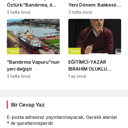
Öztürk:“Bandırma, il
Yeni Dönem: Balıkesir
olmayı çoktan hak
Büyükşehir
3 hafta önce
3 hafta önce
eden bir ilçe”
Belediyesi’nde Murat
Özşay Göreve Başladı
Yerel
Yerel
“Bandırma Vapuru”nun
EĞİTİMCİ-YAZAR
yeri değişti
İBRAHİM OLUKLU
VEFAT ETTİ
3 hafta önce
1 ay önce
Bir Cevap Yaz
E-posta adresiniz yayınlanmayacak.
Gerekli alanlar
*
ile işaretlenmişlerdir