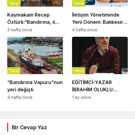
Yerel
Yerel
Kaymakam Recep
İletişim Yönetiminde
Öztürk:“Bandırma, il
Yeni Dönem: Balıkesir
olmayı çoktan hak
Büyükşehir
3 hafta önce
4 hafta önce
eden bir ilçe”
Belediyesi’nde Murat
Özşay Göreve Başladı
Yerel
Yerel
“Bandırma Vapuru”nun
EĞİTİMCİ-YAZAR
yeri değişti
İBRAHİM OLUKLU
VEFAT ETTİ
4 hafta önce
1 ay önce
Bir Cevap Yaz