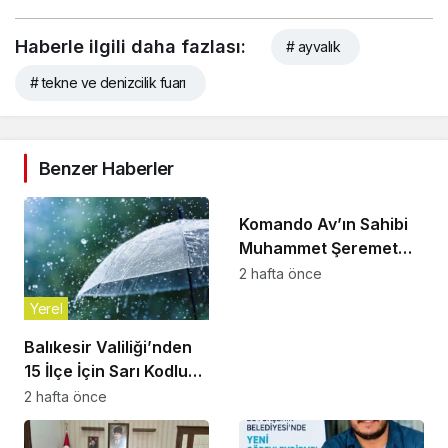
Haberle ilgili daha fazlası:
# ayvalık
# tekne ve denizcilik fuarı
Benzer Haberler
Yerel
Komando Av’ın Sahibi
Muhammet Şeremet
Son Yolculuğuna
2 hafta önce
Uğurlandı
Yerel
Balıkesir Valiliği’nden
15 İlçe İçin Sarı Kodlu
Gök Gürültülü Sağanak
2 hafta önce
Uyarısı!