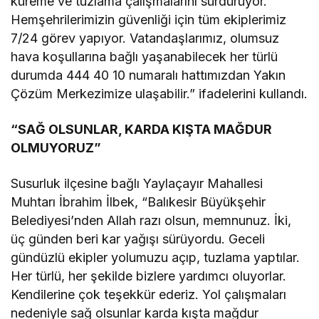
küreme ve tuzlama çalışmalarını sürdürüyor.
Hemşehrilerimizin güvenliği için tüm ekiplerimiz
7/24 görev yapıyor. Vatandaşlarımız, olumsuz
hava koşullarına bağlı yaşanabilecek her türlü
durumda 444 40 10 numaralı hattımızdan Yakın
Çözüm Merkezimize ulaşabilir.” ifadelerini kullandı.
“SAĞ OLSUNLAR, KARDA KIŞTA MAĞDUR
OLMUYORUZ”
Susurluk ilçesine bağlı Yaylaçayır Mahallesi
Muhtarı İbrahim İlbek, “Balıkesir Büyükşehir
Belediyesi’nden Allah razı olsun, memnunuz. İki,
üç günden beri kar yağışı sürüyordu. Geceli
gündüzlü ekipler yolumuzu açıp, tuzlama yaptılar.
Her türlü, her şekilde bizlere yardımcı oluyorlar.
Kendilerine çok teşekkür ederiz. Yol çalışmaları
nedeniyle sağ olsunlar karda kışta mağdur