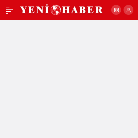
AYVALIK’IN SU ALTI VE
+
-
0
Paylaş
SU ÜSTÜ
ZENGİNLİKLERİNE
DÜSSELDORF’TA TAM
NOT