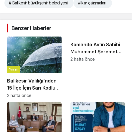
# Balıkesir büyükşehir belediyesi
# kar çalışmaları
Benzer Haberler
Yerel
Komando Av’ın Sahibi
Muhammet Şeremet
Son Yolculuğuna
2 hafta önce
Uğurlandı
Yerel
Balıkesir Valiliği’nden
15 İlçe İçin Sarı Kodlu
Gök Gürültülü Sağanak
2 hafta önce
Uyarısı!