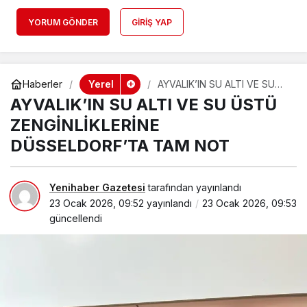
YORUM GÖNDER
GIRIŞ YAP
Yerel
Haberler
AYVALIK’IN SU ALTI VE SU
ÜSTÜ ZENGİNLİKLERİNE
AYVALIK’IN SU ALTI VE SU ÜSTÜ
DÜSSELDORF’TA TAM NOT
ZENGİNLİKLERİNE
DÜSSELDORF’TA TAM NOT
Yenihaber Gazetesi
tarafından yayınlandı
23 Ocak 2026, 09:52
yayınlandı
23 Ocak 2026, 09:53
güncellendi