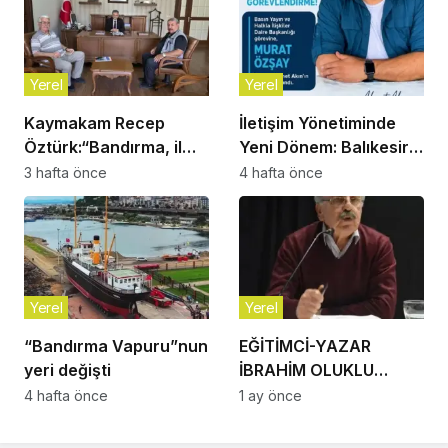
Yerel
Yerel
Kaymakam Recep
İletişim Yönetiminde
Öztürk:“Bandırma, il
Yeni Dönem: Balıkesir
olmayı çoktan hak
Büyükşehir
3 hafta önce
4 hafta önce
eden bir ilçe”
Belediyesi’nde Murat
Özşay Göreve Başladı
Yerel
Yerel
“Bandırma Vapuru”nun
EĞİTİMCİ-YAZAR
yeri değişti
İBRAHİM OLUKLU
VEFAT ETTİ
4 hafta önce
1 ay önce