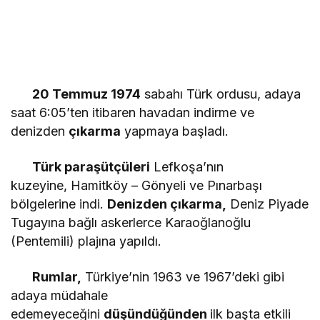
20 Temmuz 1974
sabahı Türk ordusu, adaya
saat 6:05’ten itibaren havadan indirme ve
denizden
çıkarma
yapmaya başladı.
Türk paraşütçüleri
Lefkoşa’nın
kuzeyine, Hamitköy – Gönyeli ve Pınarbaşı
bölgelerine indi.
Denizden çıkarma,
Deniz Piyade
Tugayına bağlı askerlerce Karaoğlanoğlu
(Pentemili) plajına yapıldı.
Rumlar,
Türkiye’nin 1963 ve 1967’deki gibi
adaya müdahale
edemeyeceğini
düşündüğünden
il
k başta etkili