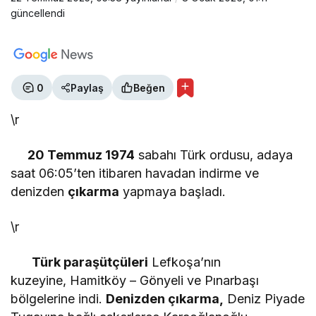
güncellendi
"VATAN, MİLLET ve BAYRAK SEVGİSİ"
ALP KAAN
0
Paylaş
Beğen
"ÖRT Kİ ÖLEM"
\r
RECAİ ÇEVİK
20 Temmuz 1974
sabahı Türk ordusu, adaya
"Savruk düşünceler"
saat 06:05’ten itibaren havadan indirme ve
denizden
çıkarma
yapmaya başladı.
ÖNDER BALIKÇI
\r
"CHP’deki avukatlar!"
Türk paraşütçüleri
Lefkoşa’nın
kuzeyine, Hamitköy – Gönyeli ve Pınarbaşı
RECAİ ÇEVİK
bölgelerine indi.
Denizden çıkarma,
Deniz Piyade
"Şiir hırsızı(*)"