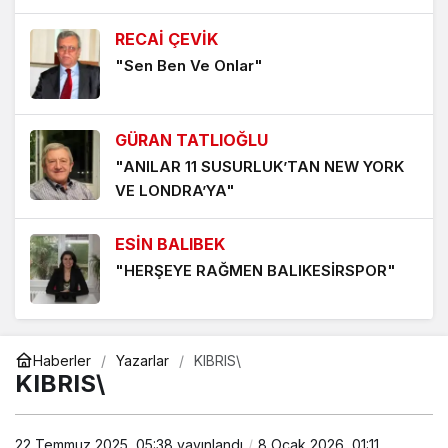
ŞARKISI
RECAİ ÇEVİK
1 hafta önce
"Sen Ben Ve Onlar"
‘YENİDEN AKÇAYPORT’ KALICI OLMALI
1 hafta önce
GÜRAN TATLIOĞLU
TERS DURAN TERAZİ KEFESİNDEN DÜŞEN İNTİBAK
"ANILAR 11 SUSURLUK’TAN NEW YORK
YASASI
VE LONDRA’YA"
1 hafta önce
ESİN BALIBEK
FİGÜRANLIK YAPMAK VE FİGÜRANLIK YAPTIRMAK
"HERŞEYE RAĞMEN BALIKESİRSPOR"
2 hafta önce
ÖNDER BALIKÇI
Haberler
Yazarlar
KIBRIS\
"Avcılık cinayettir!"
KIBRIS\
22 Temmuz 2025, 05:38
MUHARREM KAYNAK
yayınlandı
8 Ocak 2026, 01:11