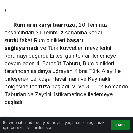
\r
Rumların karşı taarruzu,
20 Temmuz
akşamından 21 Temmuz sabahına kadar
sürdü fakat Rum birlikleri
başarı
sağlayamadı
ve Türk kuvvetleri mevzilerini
korumayı başardı. Ertesi gün tekrar ilerlemeye
devam eden 4. Paraşüt Taburu, Rum birlikleri
tarafından saldırıya uğrayan Kıbrıs Türk Alayı ile
birleşerek Lefkoşa Havalimanı ve Kaymaklı
bölgesine taarruza başladı. 2. ve 3. Türk Komando
Taburları da Zeytinli istikametinde ilerlemeye
başladı.
\r
Bu web sitesinde en iyi deneyimi yaşamanızı sağlamak
Kabul
için çerezler kullanılmaktadır.
Akış
Hesabım
Anasayfa
22 Temmuz günü
3. Paraşüt Taburunun