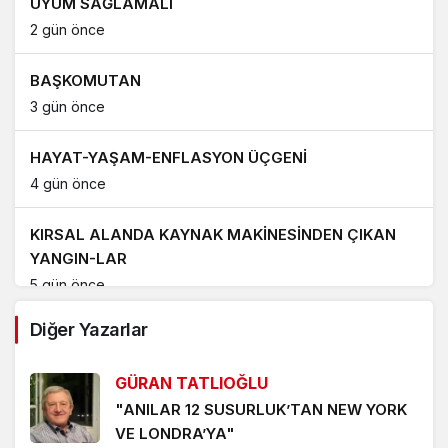
UYUM SAĞLAMALI
2 gün önce
BAŞKOMUTAN
3 gün önce
HAYAT-YAŞAM-ENFLASYON ÜÇGENİ
4 gün önce
KIRSAL ALANDA KAYNAK MAKİNESİNDEN ÇIKAN
YANGIN-LAR
5 gün önce
Diğer Yazarlar
PORT BAGAJ, ARAÇ ÜSTÜ ÇADIR VE KAYAK
TAŞIMA APARATLARININ SEBEP OLDUĞU TRAFİK
GÜRAN TATLIOĞLU
KAZALARI ‘UMARIM’ ARTMAZ
7 gün önce
"ANILAR 12 SUSURLUK’TAN NEW YORK
VE LONDRA’YA"
YENİDEN YAZILAN ‘AMAN PETROL CANIM PETROL’