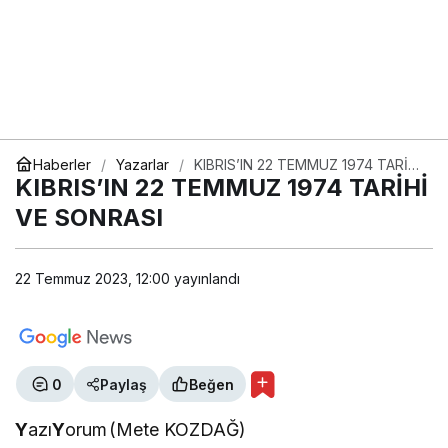
Haberler
Yazarlar
KIBRIS’IN 22 TEMMUZ 1974 TARİHİ
VE SONRASI
KIBRIS’IN 22 TEMMUZ 1974 TARİHİ
VE SONRASI
22 Temmuz 2023, 12:00
yayınlandı
0
Paylaş
Beğen
Y
azı
Y
orum
(Mete KOZDAĞ)