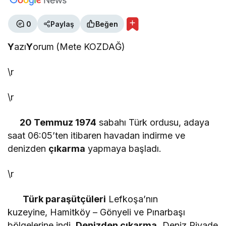
0
Paylaş
Beğen
Y
azı
Y
orum
(Mete KOZDAĞ)
\r
\r
20 Temmuz 1974
sabahı Türk ordusu, adaya
saat 06:05’ten itibaren havadan indirme ve
denizden
çıkarma
yapmaya başladı.
\r
Türk paraşütçüleri
Lefkoşa’nın
kuzeyine, Hamitköy – Gönyeli ve Pınarbaşı
bölgelerine indi.
Denizden çıkarma,
Deniz Piyade