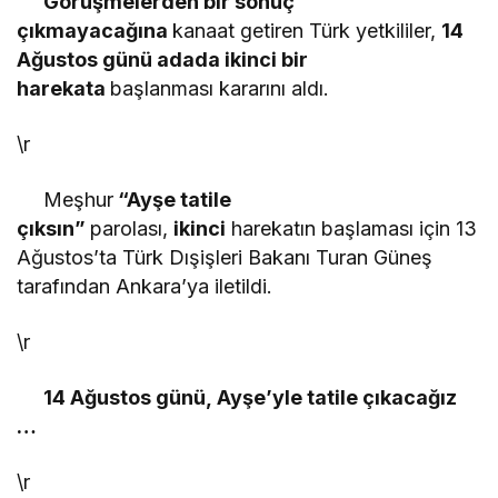
Görüşmelerden bir sonuç
çıkmayacağına
kanaat getiren Türk yetkililer,
14
Ağustos günü adada ikinci bir
harekata
başlanması kararını aldı.
\r
Meşhur
“Ayşe tatile
çıksın”
parolası,
ikinci
harekatın başlaması için 13
Ağustos’ta Türk Dışişleri Bakanı Turan Güneş
tarafından Ankara’ya iletildi.
\r
14 Ağustos günü, Ayşe’yle tatile çıkacağız
…
\r