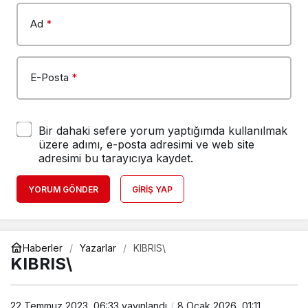
Ad
*
E-Posta
*
Bir dahaki sefere yorum yaptığımda kullanılmak
üzere adımı, e-posta adresimi ve web site
adresimi bu tarayıcıya kaydet.
YORUM GÖNDER
GIRIŞ YAP
Haberler
Yazarlar
KIBRIS\
KIBRIS\
22 Temmuz 2023, 06:33
yayınlandı
8 Ocak 2026, 01:11