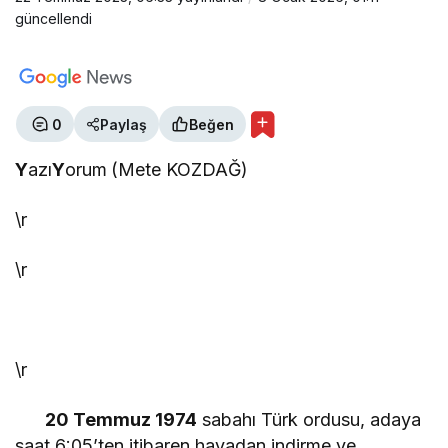
güncellendi
0
Paylaş
Beğen
Y
azı
Y
orum
(Mete KOZDAĞ)
\r
\r
\r
20 Temmuz 1974
sabahı Türk ordusu, adaya
saat 6:05’ten itibaren havadan indirme ve