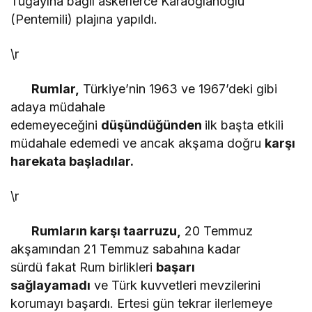
Tugayına bağlı askerlerce Karaoğlanoğlu
(Pentemili) plajına yapıldı.
\r
Rumlar,
Türkiye’nin 1963 ve 1967’deki gibi
adaya müdahale
edemeyeceğini
düşündüğünden
ilk başta etkili
müdahale edemedi ve ancak akşama doğru
karşı
harekata başladılar.
\r
Rumların karşı taarruzu,
20 Temmuz
akşamından 21 Temmuz sabahına kadar
sürdü fakat Rum birlikleri
başarı
sağlayamadı
ve Türk kuvvetleri mevzilerini
korumayı başardı. Ertesi gün tekrar ilerlemeye