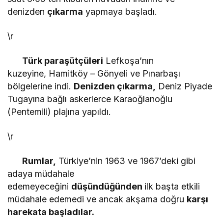
denizden
çıkarma
yapmaya başladı.
\r
Türk paraşütçüleri
Lefkoşa’nın
kuzeyine, Hamitköy – Gönyeli ve Pınarbaşı
bölgelerine indi.
Denizden çıkarma,
Deniz Piyade
Tugayına bağlı askerlerce Karaoğlanoğlu
(Pentemili) plajına yapıldı.
\r
Rumlar,
Türkiye’nin 1963 ve 1967’deki gibi
adaya müdahale
edemeyeceğini
düşündüğünden
il
k başta etkili
müdahale edemedi ve ancak akşama doğru
karşı
harekata başladılar.