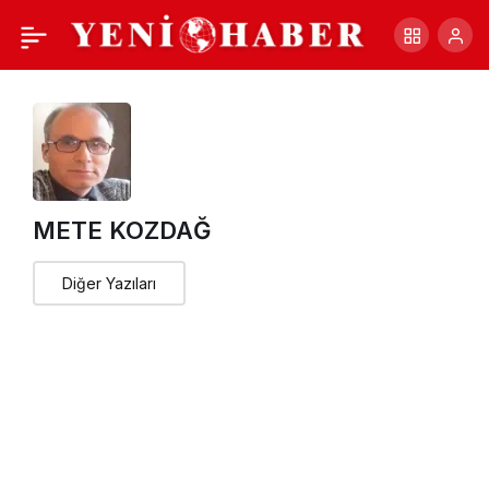
KIBRIS\
+
-
0
Paylaş
METE KOZDAĞ
Diğer Yazıları