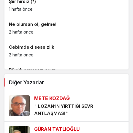
Şiir hırsızı(*)
1 hafta önce
Ne olursan ol, gelme!
2 hafta önce
Cebimdeki sessizlik
2 hafta önce
Büyük acımasız oyun
3 hafta önce
Diğer Yazarlar
Şiir hırsızı(*)
METE KOZDAĞ
3 hafta önce
" LOZAN’IN YIRTTIĞI SEVR
ANTLAŞMASI"
Erdek cennetim benim!
1 ay önce
GÜRAN TATLIOĞLU