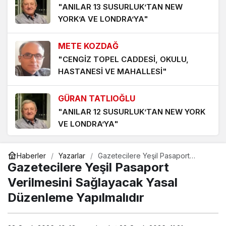
"ANILAR 13 SUSURLUK’TAN NEW
Şiir hırsızı(*)
YORK’A VE LONDRA’YA"
1 ay önce
METE KOZDAĞ
İkili sözler…
"CENGİZ TOPEL CADDESİ, OKULU,
1 ay önce
HASTANESİ VE MAHALLESİ"
GÜRAN TATLIOĞLU
"ANILAR 12 SUSURLUK’TAN NEW YORK
VE LONDRA’YA"
METE KOZDAĞ
Haberler
Yazarlar
Gazetecilere Yeşil Pasaport
"ŞEHRİMİN SİMİT KARNESİ"
Verilmesini Sağlayacak Yasal
Gazetecilere Yeşil Pasaport
Düzenleme Yapılmalıdır
Verilmesini Sağlayacak Yasal
Düzenleme Yapılmalıdır
METE KOZDAĞ
"HEM SALAH HEM DE TRABZONSPOR 8