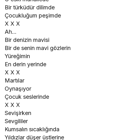
Bir türküdür dilimde
Çocukluğum peşimde
X X X
Ah…
Bir denizin mavisi
Bir de senin mavi gözlerin
Yüreğimin
En derin yerinde
X X X
Martılar
Oynaşıyor
Çocuk seslerinde
X X X
Sevişirken
Sevgililer
Kumsalın sıcaklığında
Yıldızlar düşer üstlerine