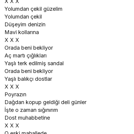
X X X
Yolumdan çekil güzelim
Yolumdan çekil
Düşeyim denizin
Mavi kollarına
X X X
Orada beni bekliyor
Aç martı çığlıkları
Yaşlı terk edilmiş sandal
Orada beni bekliyor
Yaşlı balıkçı dostlar
X X X
Poyrazın
Dağdan kopup geldiği deli günler
İşte o zaman sığınırım
Dost muhabbetine
X X X
O eski mahallede