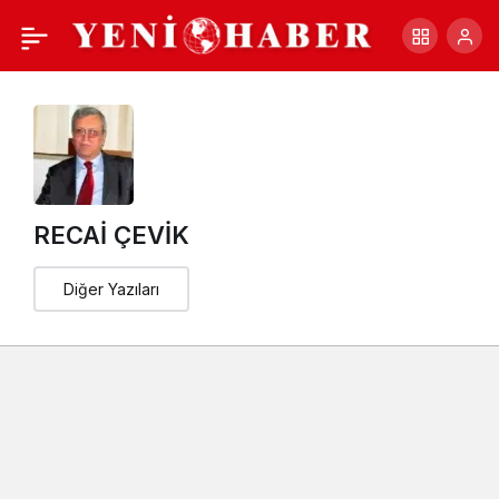
Gazetecilere Yeşil
+
-
0
Paylaş
Pasaport Verilmesini
Sağlayacak Yasal
Düzenleme Yapılmalıdır
RECAİ ÇEVİK
Diğer Yazıları