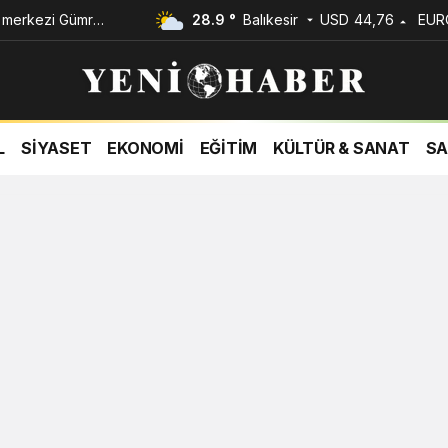
m merkezi Gümrük
USD
44,76
EUR
28.9 °
Balıkesir
L
SİYASET
EKONOMİ
EĞİTİM
KÜLTÜR & SANAT
SA