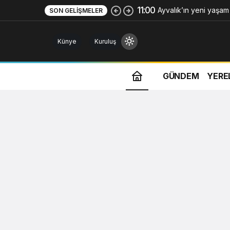
11:00
Ayvalık’ın yeni yaşa
SON GELIŞMELER
Meydanı açıldı
Künye
Kuruluş
GÜNDEM
YERE
Gündüz Modu
Gündüz modunu seçin.
Gece Modu
Gece modunu seçin.
Sistem Modu
Sistem modunu seçin.