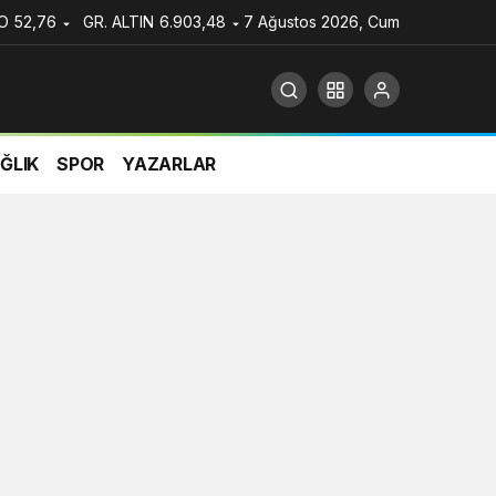
O
52,76
GR. ALTIN
6.903,48
7 Ağustos 2026, Cum
ĞLIK
SPOR
YAZARLAR