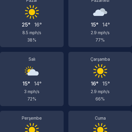
Pazar
Pazartesi
25°
16°
15°
14°
8.5 mph/s
2.9 mph/s
38%
77%
Salı
Çarşamba
15°
14°
16°
15°
3 mph/s
2.9 mph/s
72%
66%
Perşembe
Cuma