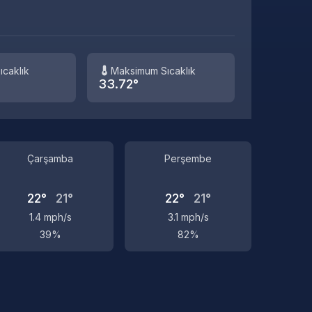
ıcaklık
Maksimum Sıcaklık
33.72°
Çarşamba
Perşembe
22°
21°
22°
21°
1.4 mph/s
3.1 mph/s
39%
82%