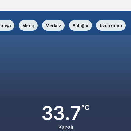
apaşa
Meriç
Merkez
Süloğlu
Uzunköprü
33.7
°C
Kapalı