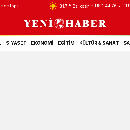
’nde toplu
USD
44,76
EU
31.7 °
Balıkesir
ldı
L
SİYASET
EKONOMİ
EĞİTİM
KÜLTÜR & SANAT
SA