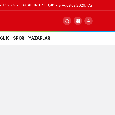
RO
52,76
GR. ALTIN
6.903,48
8 Ağustos 2026, Cts
ĞLIK
SPOR
YAZARLAR