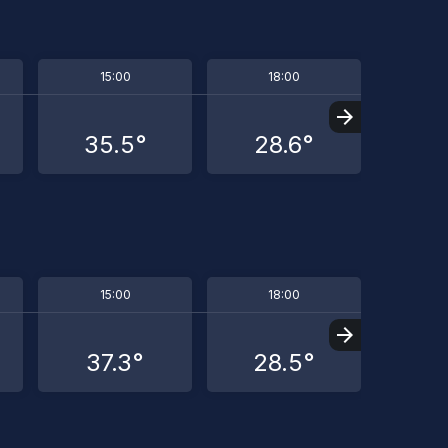
15:00
18:00
2
35.5°
28.6°
23
15:00
18:00
2
37.3°
28.5°
23