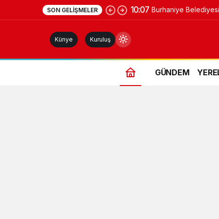
10:07
Burhaniye Belediyesi
SON GELIŞMELER
sözleşme: İmzalar atı
Künye
Kuruluş
GÜNDEM
YERE
Gündüz Modu
Gündüz modunu seçin.
Gece Modu
Gece modunu seçin.
Sistem Modu
Sistem modunu seçin.