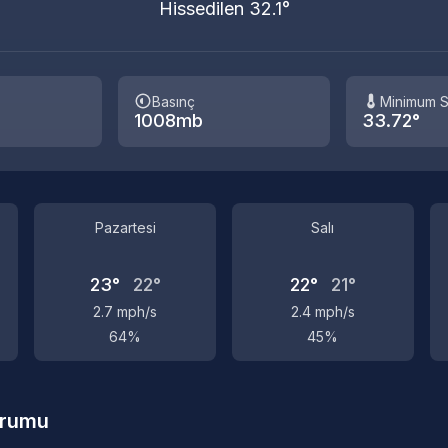
Hissedilen 32.1°
Basınç
Minimum S
1008mb
33.72°
Pazartesi
Salı
23°
22°
22°
21°
2.7 mph/s
2.4 mph/s
64%
45%
urumu