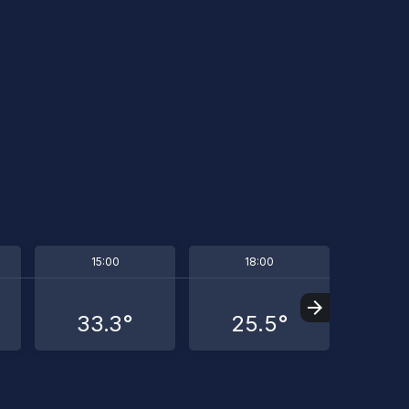
15:00
18:00
2
33.3°
25.5°
21