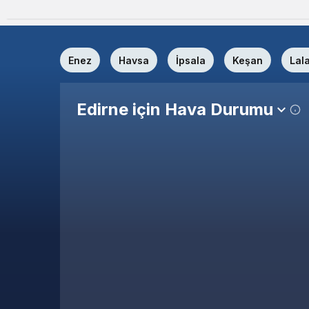
Enez
Havsa
İpsala
Keşan
Lal
Edirne için Hava Durumu