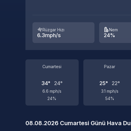
Rüzgar Hızı
Nem
6.3mph/s
24%
Cumartesi
Pazar
34°
24°
25°
22°
6.6 mph/s
3.1 mph/s
24%
54%
08.08.2026 Cumartesi Günü Hava D