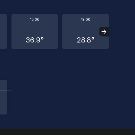
15:00
18:00
2
36.9°
28.8°
23