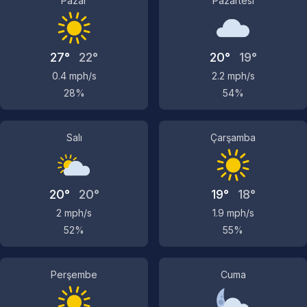
Pazar
Pazartesi
27°
22°
20°
19°
0.4 mph/s
2.2 mph/s
28%
54%
Salı
Çarşamba
20°
20°
19°
18°
2 mph/s
1.9 mph/s
52%
55%
Perşembe
Cuma