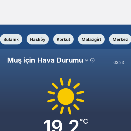
Bulanık
Hasköy
Korkut
Malazgirt
Merkez
Muş için Hava Durumu
03:23
19.2
°C