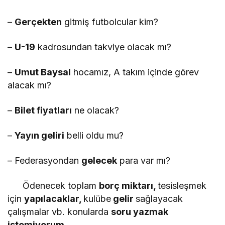
–
Gerçekten
gitmiş futbolcular kim?
–
U-19
kadrosundan takviye olacak mı?
–
Umut Baysal
hocamız, A takım içinde görev
alacak mı?
–
Bilet fiyatları
ne olacak?
–
Yayın geliri
belli oldu mu?
– Federasyondan
gelecek
para var mı?
Ödenecek toplam
borç miktarı,
tesisleşmek
için
yapılacaklar,
kulübe
gelir
sağlayacak
çalışmalar vb. konularda
soru yazmak
istemiyorum.