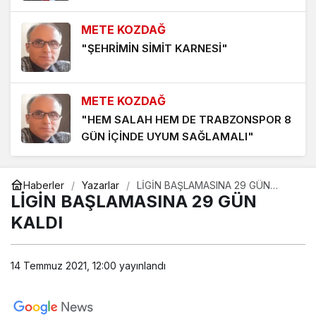
METE KOZDAĞ
İSTANBUL ATATÜRK HAVAALANI
"ŞEHRİMİN SİMİT KARNESİ"
4 yıl önce
METE KOZDAĞ
"HEM SALAH HEM DE TRABZONSPOR 8
GÜN İÇİNDE UYUM SAĞLAMALI"
GÜRAN TATLIOĞLU
Haberler
Yazarlar
LİGİN BAŞLAMASINA 29 GÜN
"ANILAR 11 SUSURLUK’TAN NEW YORK
KALDI
LİGİN BAŞLAMASINA 29 GÜN
VE LONDRA’YA"
KALDI
ESİN BALIBEK
14 Temmuz 2021, 12:00
"HERŞEYE RAĞMEN BALIKESİRSPOR"
yayınlandı