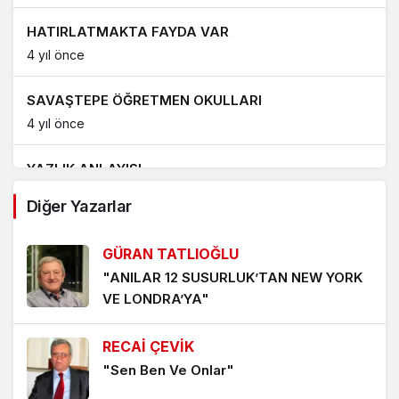
HATIRLATMAKTA FAYDA VAR
4 yıl önce
SAVAŞTEPE ÖĞRETMEN OKULLARI
4 yıl önce
YAZLIK ANLAYIŞI
4 yıl önce
Diğer Yazarlar
GELİRİN DAĞILIMINDA ADALETSİZLİK VARSA
GÜRAN TATLIOĞLU
4 yıl önce
"ANILAR 12 SUSURLUK’TAN NEW YORK
VE LONDRA’YA"
SON YILLARDA NASIL FAKİRLEŞTİK ?
4 yıl önce
RECAİ ÇEVİK
"Sen Ben Ve Onlar"
HALK İÇİN BELEDİYECİLİK
4 yıl önce