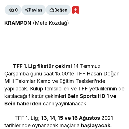
ÖNDER BALIKÇI
"Avcılık cinayettir!"
0
Paylaş
Beğen
KRAMPON
(Mete Kozdağ)
METE KOZDAĞ
"BAŞKOMUTAN"
MUHARREM KAYNAK
TFF 1. Lig fikstür çekimi
14 Temmuz
"VATAN, MİLLET ve BAYRAK SEVGİSİ"
Çarşamba günü saat 15.00’te TFF Hasan Doğan
Milli Takımlar Kamp ve Eğitim Tesisleri’nde
yapılacak. Kulüp temsilcileri ve TFF yetkililerinin de
METE KOZDAĞ
katılacağı fikstür çekimleri
Bein Sports HD 1 ve
"HAYAT-YAŞAM-ENFLASYON ÜÇGENİ"
Bein haberden
canlı yayınlanacak.
TFF 1. Lig;
13, 14, 15 ve 16 Ağustos
2021
tarihlerinde oynanacak maçlarla
başlayacak.