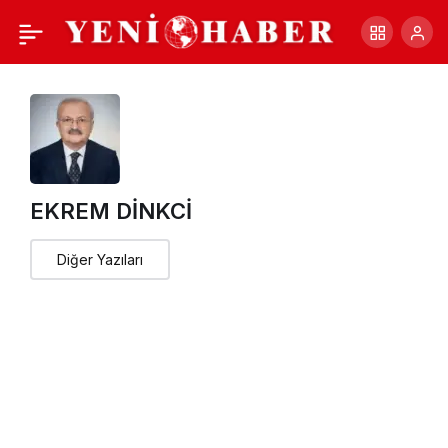
LİGİN BAŞLAMASINA 29
+
-
0
Paylaş
GÜN KALDI
EKREM DİNKCİ
Diğer Yazıları