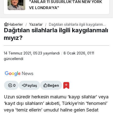
TERS DURAN TERAZİ KEFESİNDEN DÜŞEN İNTİBAK
"ANILAR 11 SUSURLUK’TAN NEW YORK
YASASI
VE LONDRA’YA"
1 hafta önce
ESİN BALIBEK
Haberler
Yazarlar
Dağıtılan silahlarla ilgili kaygılanmalı
"HERŞEYE RAĞMEN BALIKESİRSPOR"
mıyız?
Dağıtılan silahlarla ilgili kaygılanmalı
mıyız?
ÖNDER BALIKÇI
14 Temmuz 2021, 05:23
"Avcılık cinayettir!"
yayınlandı
8 Ocak 2026, 01:11
güncellendi
MUHARREM KAYNAK
"VATAN, MİLLET ve BAYRAK SEVGİSİ"
0
Paylaş
Beğen
Uzun süredir herkesin malumu ‘kayıp silahlar’ veya
ALP KAAN
‘kayıt dışı silahların’ akıbeti, Türkiye’nin ‘fenomeni’
"ÖRT Kİ ÖLEM"
veya ‘temiz ellerin’ umudu! haline gelen Sedat