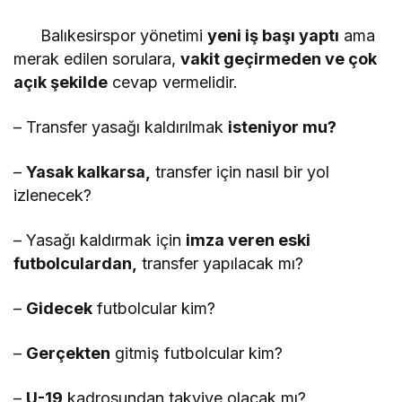
Balıkesirspor yönetimi
yeni iş başı yaptı
ama
merak edilen sorulara,
vakit geçirmeden ve çok
açık şekilde
cevap vermelidir.
– Transfer yasağı kaldırılmak
isteniyor mu?
–
Yasak kalkarsa,
transfer için nasıl bir yol
izlenecek?
– Yasağı kaldırmak için
imza veren eski
futbolculardan,
transfer yapılacak mı?
–
Gidecek
futbolcular kim?
–
Gerçekten
gitmiş futbolcular kim?
–
U-19
kadrosundan takviye olacak mı?