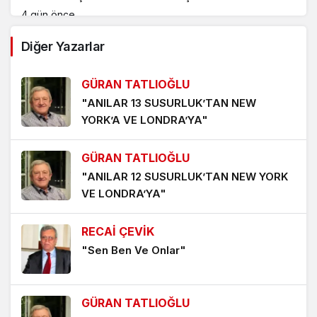
4 gün önce
Diğer Yazarlar
KIRSAL ALANDA KAYNAK MAKİNESİNDEN ÇIKAN
YANGIN-LAR
GÜRAN TATLIOĞLU
5 gün önce
"ANILAR 13 SUSURLUK’TAN NEW
YORK’A VE LONDRA’YA"
PORT BAGAJ, ARAÇ ÜSTÜ ÇADIR VE KAYAK
TAŞIMA APARATLARININ SEBEP OLDUĞU TRAFİK
KAZALARI ‘UMARIM’ ARTMAZ
GÜRAN TATLIOĞLU
1 hafta önce
"ANILAR 12 SUSURLUK’TAN NEW YORK
YENİDEN YAZILAN ‘AMAN PETROL CANIM PETROL’
VE LONDRA’YA"
ŞARKISI
1 hafta önce
RECAİ ÇEVİK
"Sen Ben Ve Onlar"
‘YENİDEN AKÇAYPORT’ KALICI OLMALI
1 hafta önce
GÜRAN TATLIOĞLU