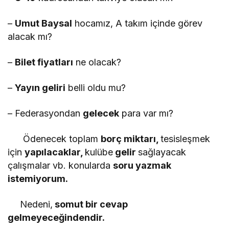
–
Umut Baysal
hocamız, A takım içinde görev
alacak mı?
–
Bilet fiyatları
ne olacak?
–
Yayın geliri
belli oldu mu?
– Federasyondan
gelecek
para var mı?
Ödenecek toplam
borç miktarı,
tesisleşmek
için
yapılacaklar,
kulübe
gelir
sağlayacak
çalışmalar vb. konularda
soru yazmak
istemiyorum.
Nedeni,
somut bir cevap
gelmeyeceğindendir.