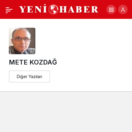
Fikret İlkiz’le
+
-
0
Paylaş
buluşmamız
METE KOZDAĞ
Diğer Yazıları