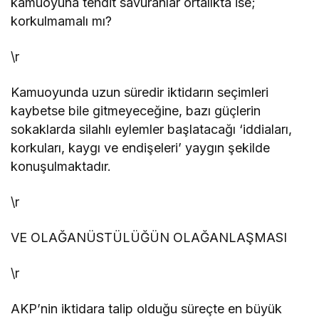
kamuoyuna tehdit savuranlar ortalıkta ise;
korkulmamalı mı?
\r
Kamuoyunda uzun süredir iktidarın seçimleri
kaybetse bile gitmeyeceğine, bazı güçlerin
sokaklarda silahlı eylemler başlatacağı ‘iddiaları,
korkuları, kaygı ve endişeleri’ yaygın şekilde
konuşulmaktadır.
\r
VE OLAĞANÜSTÜLÜĞÜN OLAĞANLAŞMASI
\r
AKP’nin iktidara talip olduğu süreçte en büyük