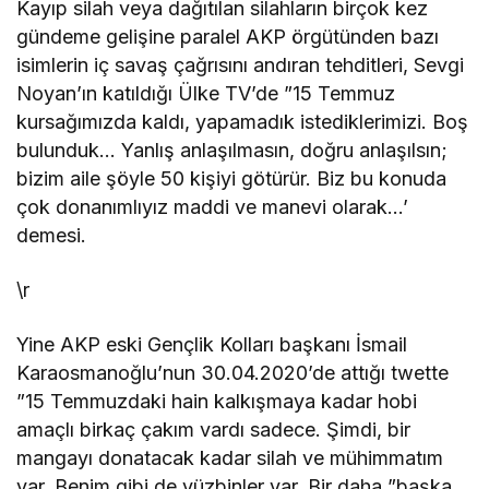
Kayıp silah veya dağıtılan silahların birçok kez
gündeme gelişine paralel AKP örgütünden bazı
isimlerin iç savaş çağrısını andıran tehditleri, Sevgi
Noyan’ın katıldığı Ülke TV’de ”15 Temmuz
kursağımızda kaldı, yapamadık istediklerimizi. Boş
bulunduk… Yanlış anlaşılmasın, doğru anlaşılsın;
bizim aile şöyle 50 kişiyi götürür. Biz bu konuda
çok donanımlıyız maddi ve manevi olarak…’
demesi.
\r
Yine AKP eski Gençlik Kolları başkanı İsmail
Karaosmanoğlu’nun 30.04.2020’de attığı twette
”15 Temmuzdaki hain kalkışmaya kadar hobi
amaçlı birkaç çakım vardı sadece. Şimdi, bir
mangayı donatacak kadar silah ve mühimmatım
var. Benim gibi de yüzbinler var. Bir daha ”başka