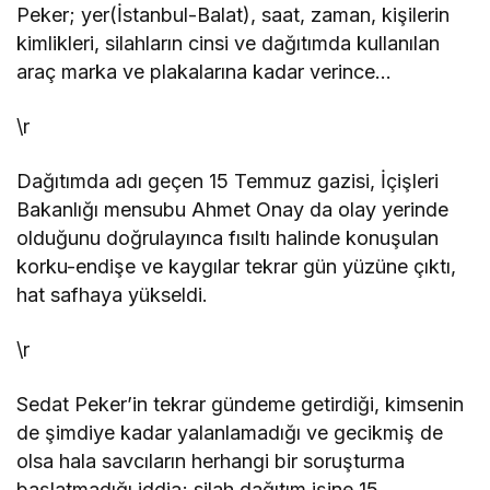
Peker; yer(İstanbul-Balat), saat, zaman, kişilerin
kimlikleri, silahların cinsi ve dağıtımda kullanılan
RECAİ ÇEVİK
araç marka ve plakalarına kadar verince…
"Savruk düşünceler"
\r
ÖNDER BALIKÇI
Dağıtımda adı geçen 15 Temmuz gazisi, İçişleri
"CHP’deki avukatlar!"
Bakanlığı mensubu Ahmet Onay da olay yerinde
olduğunu doğrulayınca fısıltı halinde konuşulan
korku-endişe ve kaygılar tekrar gün yüzüne çıktı,
hat safhaya yükseldi.
\r
Sedat Peker’in tekrar gündeme getirdiği, kimsenin
de şimdiye kadar yalanlamadığı ve gecikmiş de
olsa hala savcıların herhangi bir soruşturma
başlatmadığı iddia; silah dağıtım işine 15