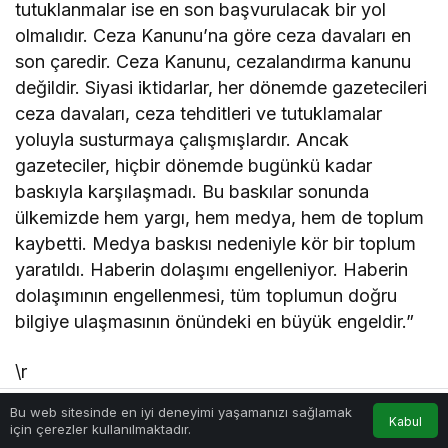
tutuklanmalar ise en son başvurulacak bir yol
olmalıdır. Ceza Kanunu’na göre ceza davaları en
son çaredir. Ceza Kanunu, cezalandırma kanunu
değildir. Siyasi iktidarlar, her dönemde gazetecileri
ceza davaları, ceza tehditleri ve tutuklamalar
yoluyla susturmaya çalışmışlardır. Ancak
gazeteciler, hiçbir dönemde bugünkü kadar
baskıyla karşılaşmadı. Bu baskılar sonunda
ülkemizde hem yargı, hem medya, hem de toplum
kaybetti. Medya baskısı nedeniyle kör bir toplum
yaratıldı. Haberin dolaşımı engelleniyor. Haberin
dolaşımının engellenmesi, tüm toplumun doğru
bilgiye ulaşmasının önündeki en büyük engeldir.”
\r
Bu web sitesinde en iyi deneyimi yaşamanızı sağlamak
HAK İHLALLERİNDE İKİNCİ SIRADAYIZ
Kabul
için çerezler kullanılmaktadır.
Akış
Hesabım
Anasayfa