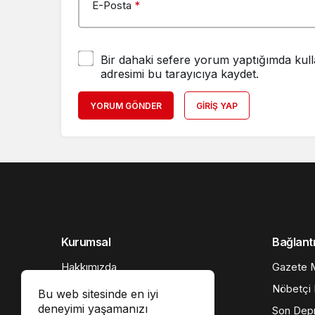
E-Posta
*
Bir dahaki sefere yorum yaptığımda kull
adresimi bu tarayıcıya kaydet.
YORUM GÖNDER
GIRIŞ YAP
Kurumsal
Bağlantı
Hakkımızda
Gazete M
İletişim
Nöbetçi 
Bu web sitesinde en iyi
deneyimi yaşamanızı
Künye
Son Dep