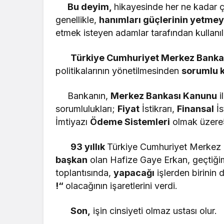
Bu deyim,
hikayesinde her ne kadar çi
genellikle,
hanımları güçlerinin yetme
etmek isteyen adamlar tarafından kullanıl
Türkiye Cumhuriyet Merkez Banka
politikalarının yönetilmesinden
sorumlu 
Bankanın,
Merkez Bankası Kanunu
i
sorumlulukları;
Fiyat
İstikrarı,
Finansal
İs
İmtiyazı
Ödeme Sistemleri
olmak üzere
93 yıllık
Türkiye Cumhuriyet Merkez
başkan
olan Hafize Gaye Erkan, geçtiği
toplantısında,
yapacağı
işlerden birinin 
!“
olacağının işaretlerini verdi.
Son,
işin cinsiyeti olmaz ustası o