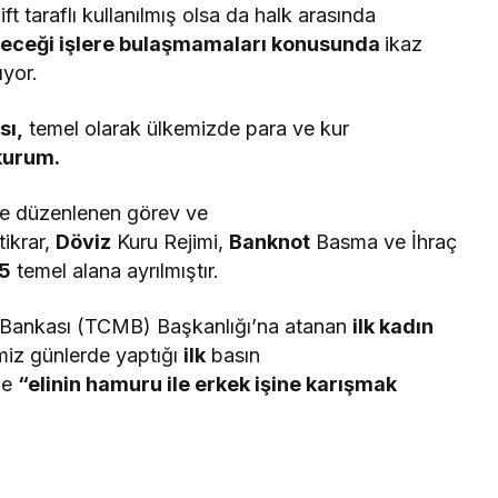
ft taraflı kullanılmış olsa da halk arasında
yeceği işlere bulaşmamaları konusunda
ikaz
ıyor.
sı,
temel olarak ülkemizde para ve kur
kurum.
le düzenlenen görev ve
tikrar,
Döviz
Kuru Rejimi,
Banknot
Basma ve İhraç
5
temel alana ayrılmıştır.
 Bankası (TCMB) Başkanlığı’na atanan
ilk kadın
miz günlerde yaptığı
ilk
basın
de
“
elinin hamuru ile erkek işine karışmak
lur.