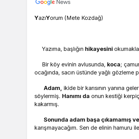
Y
azı
Y
orum
(Mete Kozdağ)
Yazıma, başlığın
hikayesini
okumakla
Bir köy evinin avlusunda,
koca
; çamu
ocağında, sacın üstünde yağlı gözleme p
Adam,
ikide bir karısının yanına gele
söylermiş.
Hanımı da
onun kestiği kerpiç
kakarmış.
Sonunda adam başa çıkamamış ve 
karışmayacağım. Sen de elinin hamuru ile