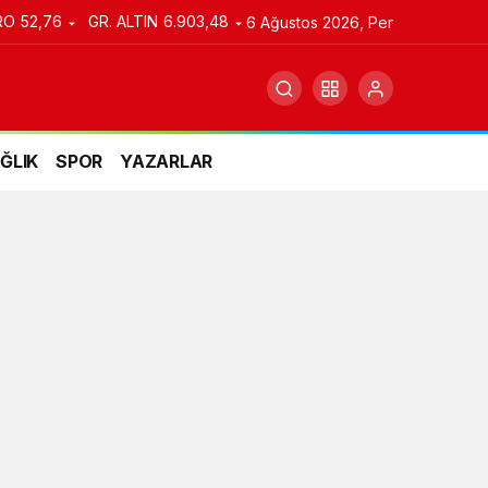
RO
52,76
GR. ALTIN
6.903,48
6 Ağustos 2026, Per
ĞLIK
SPOR
YAZARLAR