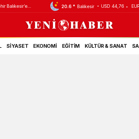
ir Balıkesir’e
USD
44,76
EU
20.6 °
Balıkesir
 Yatırım
L
SİYASET
EKONOMİ
EĞİTİM
KÜLTÜR & SANAT
SA