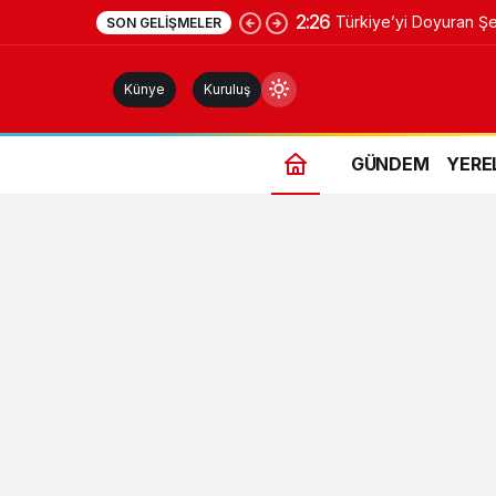
2:26
Türkiye’yi Doyuran Şeh
SON GELIŞMELER
Fransız Devinden Yeni
Künye
Kuruluş
GÜNDEM
YERE
Gündüz Modu
Gündüz modunu seçin.
Gece Modu
Gece modunu seçin.
Sistem Modu
Sistem modunu seçin.