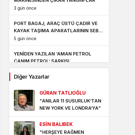
MAKİNESİNDEN ÇIKAN YANGIN-LAR
3 gün önce
PORT BAGAJ, ARAÇ ÜSTÜ ÇADIR VE
KAYAK TAŞIMA APARATLARININ SEBEP
OLDUĞU TRAFİK KAZALARI ‘UMARIM’
5 gün önce
ARTMAZ
YENİDEN YAZILAN ‘AMAN PETROL
CANIM PETROL’ ŞARKISI
6 gün önce
Diğer Yazarlar
‘YENİDEN AKÇAYPORT’ KALICI OLMALI
7 gün önce
GÜRAN TATLIOĞLU
"ANILAR 11 SUSURLUK’TAN
TERS DURAN TERAZİ KEFESİNDEN
NEW YORK VE LONDRA’YA"
DÜŞEN İNTİBAK YASASI
1 hafta önce
ESİN BALIBEK
"HERŞEYE RAĞMEN