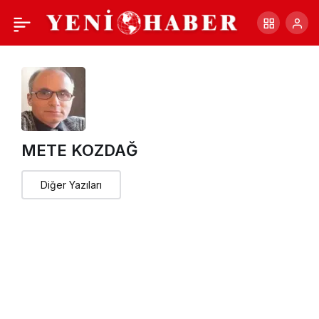
İyi ki varsın, TGC!
+
-
0
Paylaş
METE KOZDAĞ
Diğer Yazıları