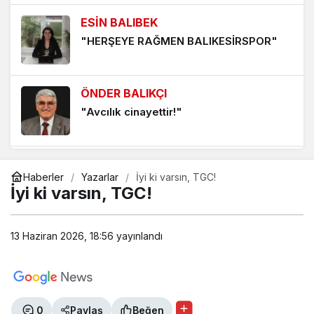
1 hafta önce
ESİN BALIBEK
TERS DURAN TERAZİ KEFESİNDEN DÜŞEN İNTİBAK
"HERŞEYE RAĞMEN BALIKESİRSPOR"
YASASI
1 hafta önce
ÖNDER BALIKÇI
FİGÜRANLIK YAPMAK VE FİGÜRANLIK YAPTIRMAK
"Avcılık cinayettir!"
1 hafta önce
MUHARREM KAYNAK
Haberler
Yazarlar
İyi ki varsın, TGC!
"VATAN, MİLLET ve BAYRAK SEVGİSİ"
İyi ki varsın, TGC!
ALP KAAN
13 Haziran 2026, 18:56
yayınlandı
"ÖRT Kİ ÖLEM"
RECAİ ÇEVİK
0
Paylaş
Beğen