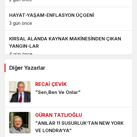
HAYAT-YAŞAM-ENFLASYON ÜÇGENİ
3 gün önce
KIRSAL ALANDA KAYNAK MAKİNESİNDEN ÇIKAN
YANGIN-LAR
4 gün önce
Diğer Yazarlar
PORT BAGAJ, ARAÇ ÜSTÜ ÇADIR VE KAYAK
TAŞIMA APARATLARININ SEBEP OLDUĞU TRAFİK
RECAİ ÇEVİK
KAZALARI ‘UMARIM’ ARTMAZ
6 gün önce
"Sen,Ben Ve Onlar"
YENİDEN YAZILAN ‘AMAN PETROL CANIM PETROL’
ŞARKISI
GÜRAN TATLIOĞLU
1 hafta önce
"ANILAR 11 SUSURLUK’TAN NEW YORK
VE LONDRA’YA"
‘YENİDEN AKÇAYPORT’ KALICI OLMALI