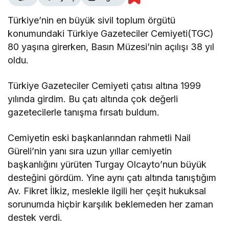
"Savruk düşünceler"
Türkiye’nin en büyük sivil toplum örgütü
konumundaki Türkiye Gazeteciler Cemiyeti(TGC)
ÖNDER BALIKÇI
80 yaşına girerken, Basın Müzesi’nin açılışı 38 yıl
"CHP’deki avukatlar!"
oldu.
Türkiye Gazeteciler Cemiyeti çatısı altına 1999
RECAİ ÇEVİK
yılında girdim. Bu çatı altında çok değerli
"Şiir hırsızı(*)"
gazetecilerle tanışma fırsatı buldum.
Cemiyetin eski başkanlarından rahmetli Nail
ÖNDER BALIKÇI
Güreli’nin yanı sıra uzun yıllar cemiyetin
"Fikret Şahin’in Bandırma oyunları!"
başkanlığını yürüten Turgay Olcayto’nun büyük
desteğini gördüm. Yine aynı çatı altında tanıştığım
Av. Fikret İlkiz, meslekle ilgili her çeşit hukuksal
sorunumda hiçbir karşılık beklemeden her zaman
destek verdi.