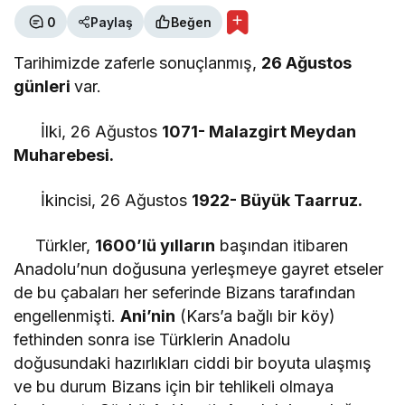
MUHARREM KAYNAK
0
Paylaş
Beğen
"VATAN, MİLLET ve BAYRAK SEVGİSİ"
Tarihimizde zaferle sonuçlanmış,
26 Ağustos
günleri
var.
ALP KAAN
İlki, 26 Ağustos
1071- Malazgirt Meydan
"ÖRT Kİ ÖLEM"
Muharebesi.
İkincisi, 26 Ağustos
1922- Büyük Taarruz.
RECAİ ÇEVİK
"Savruk düşünceler"
Türkler,
1600’lü yılların
başından itibaren
Anadolu’nun doğusuna yerleşmeye gayret etseler
de bu çabaları her seferinde Bizans tarafından
ÖNDER BALIKÇI
engellenmişti.
Ani’nin
(Kars’a bağlı bir köy)
"CHP’deki avukatlar!"
fethinden sonra ise Türklerin Anadolu
doğusundaki hazırlıkları ciddi bir boyuta ulaşmış
ve bu durum Bizans için bir tehlikeli olmaya