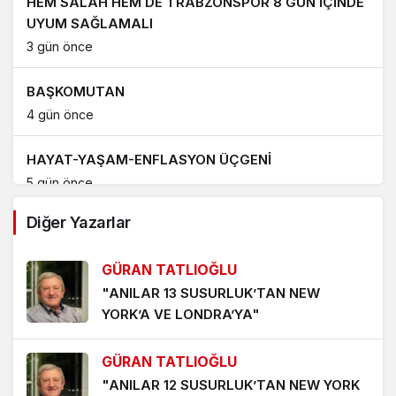
HEM SALAH HEM DE TRABZONSPOR 8 GÜN İÇİNDE
UYUM SAĞLAMALI
3 gün önce
BAŞKOMUTAN
4 gün önce
HAYAT-YAŞAM-ENFLASYON ÜÇGENİ
5 gün önce
Diğer Yazarlar
KIRSAL ALANDA KAYNAK MAKİNESİNDEN ÇIKAN
YANGIN-LAR
GÜRAN TATLIOĞLU
6 gün önce
"ANILAR 13 SUSURLUK’TAN NEW
YORK’A VE LONDRA’YA"
PORT BAGAJ, ARAÇ ÜSTÜ ÇADIR VE KAYAK
TAŞIMA APARATLARININ SEBEP OLDUĞU TRAFİK
KAZALARI ‘UMARIM’ ARTMAZ
GÜRAN TATLIOĞLU
1 hafta önce
"ANILAR 12 SUSURLUK’TAN NEW YORK