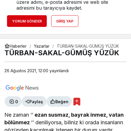
üzere adımı, e-posta adresimi ve web site
adresimi bu tarayıcıya kaydet.
YORUM GÖNDER
GIRIŞ YAP
Haberler
Yazarlar
TÜRBAN-SAKAL-GÜMÜŞ YÜZÜK
TÜRBAN-SAKAL-GÜMÜŞ YÜZÜK
26 Ağustos 2021, 12:00
yayınlandı
0
Paylaş
Beğen
Ne zaman ‘’
ezan susmaz, bayrak inmez, vatan
bölünmez
‘’ deniliyorsa, biliniz ki orada insanların
gözünden kaçırılmak istenen bir durum vardır.