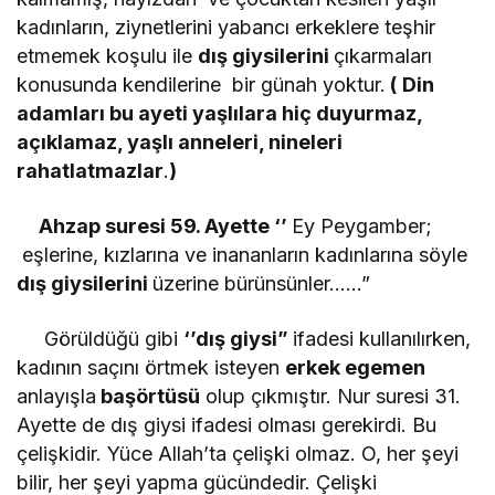
kadınların, ziynetlerini yabancı erkeklere teşhir
etmemek koşulu ile
dış giysilerini
çıkarmaları
konusunda kendilerine bir günah yoktur.
(
Din
adamları bu ayeti yaşlılara hiç duyurmaz,
açıklamaz, yaşlı anneleri, nineleri
rahatlatmazlar
.
)
Ahzap suresi 59. Ayette ‘’
Ey Peygamber;
eşlerine, kızlarına ve inananların kadınlarına söyle
dış giysilerini
üzerine bürünsünler……”
Görüldüğü gibi
‘’dış giysi”
ifadesi kullanılırken,
kadının saçını örtmek isteyen
erkek egemen
anlayışla
başörtüsü
olup çıkmıştır. Nur suresi 31.
Ayette de dış giysi ifadesi olması gerekirdi. Bu
çelişkidir. Yüce Allah’ta çelişki olmaz. O, her şeyi
bilir, her şeyi yapma gücündedir. Çelişki