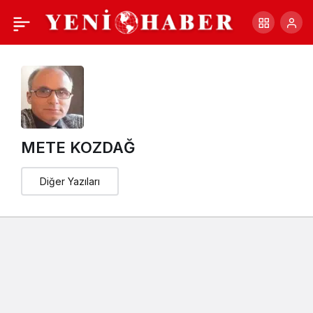
TÜRBAN-SAKAL-GÜMÜŞ
+
-
0
Paylaş
YÜZÜK
METE KOZDAĞ
Diğer Yazıları