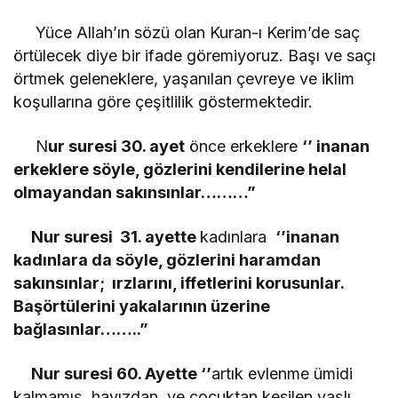
Yüce Allah’ın sözü olan Kuran-ı Kerim’de saç
örtülecek diye bir ifade göremiyoruz. Başı ve saçı
örtmek geleneklere, yaşanılan çevreye ve iklim
koşullarına göre çeşitlilik göstermektedir.
N
ur suresi 30. ayet
önce erkeklere
‘’ inanan
erkeklere söyle, gözlerini kendilerine helal
olmayandan sakınsınlar………”
Nur suresi 31. ayette
kadınlara
‘’inanan
kadınlara da söyle, gözlerini haramdan
sakınsınlar; ırzlarını, iffetlerini korusunlar.
Başörtülerini yakalarının üzerine
bağlasınlar……..”
Nur suresi 60. Ayette ‘’
artık evlenme ümidi
kalmamış, hayızdan ve çocuktan kesilen yaşlı