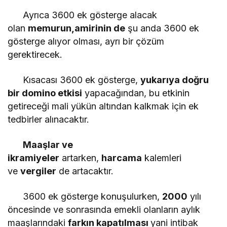
Ayrıca 3600 ek gösterge alacak
olan
memurun,
amirinin de
şu anda 3600 ek
gösterge alıyor olması, ayrı bir çözüm
gerektirecek.
Kısacası 3600 ek gösterge,
yukarıya doğru
bir domino etkisi
yapacağından, bu etkinin
getireceği mali yükün altından kalkmak için ek
tedbirler alınacaktır.
Maaşlar ve
ikramiyeler
artarken,
harcama
kalemleri
ve
vergiler
de artacaktır.
3600 ek gösterge konuşulurken,
2000
yılı
öncesinde ve sonrasında emekli olanların aylık
maaşlarındaki
farkın kapatılması
yani intibak