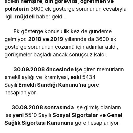
edilen
hemşire, din görevlisi, öğretmen ve
polislerin
3600 ek gösterge sorununun cevabıyla
ilgili
müjdeli
haber geldi.
Ek gösterge konusu ilk kez de gündeme
gelmiyor.
2018 ve 2019
yıllarında da 3600 ek
gösterge sorununun çözümü için adımlar atıldı,
görüşmeler başladı ancak sonuçsuz kaldı.
30.09.2008 öncesinde
işe giren memurların
emekli aylığı ve ikramiyesi,
eski
5434
Sayılı
Emekli Sandığı Kanunu’na
göre
hesaplanıyor.
30.09.2008 sonrasında
işe girmiş olanların
ise
yeni
5510 Sayılı
Sosyal Sigortalar
v
e Genel
Sağlık Sigortası Kanununa
göre hesaplanıyor.