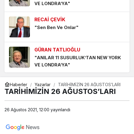
YENİDEN YAZILAN ‘AMAN PETROL CANIM PETROL’
VE LONDRA’YA"
ŞARKISI
1 hafta önce
RECAİ ÇEVİK
"Sen Ben Ve Onlar"
‘YENİDEN AKÇAYPORT’ KALICI OLMALI
1 hafta önce
GÜRAN TATLIOĞLU
TERS DURAN TERAZİ KEFESİNDEN DÜŞEN İNTİBAK
"ANILAR 11 SUSURLUK’TAN NEW YORK
YASASI
VE LONDRA’YA"
2 hafta önce
ESİN BALIBEK
Haberler
Yazarlar
TARİHİMİZİN 26 AĞUSTOS’LARI
"HERŞEYE RAĞMEN BALIKESİRSPOR"
TARİHİMİZİN 26 AĞUSTOS’LARI
26 Ağustos 2021, 12:00
yayınlandı
ÖNDER BALIKÇI
"Avcılık cinayettir!"