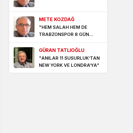
1 ay önce
METE KOZDAĞ
İkili sözler…
"HEM SALAH HEM DE
1 ay önce
TRABZONSPOR 8 GÜN
İÇİNDE UYUM SAĞLAMALI"
GÜRAN TATLIOĞLU
"ANILAR 11 SUSURLUK’TAN
NEW YORK VE LONDRA’YA"
ESİN BALIBEK
"HERŞEYE RAĞMEN
BALIKESİRSPOR"
ÖNDER BALIKÇI
"Avcılık cinayettir!"