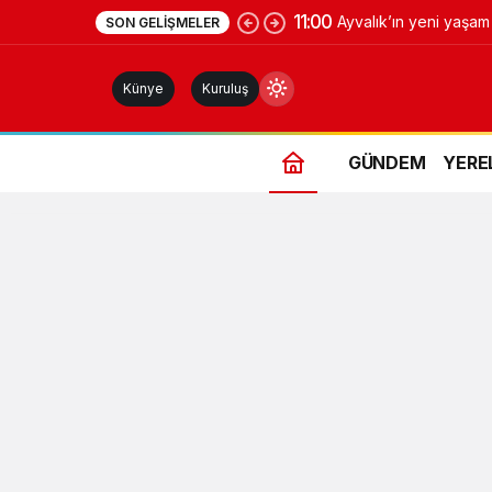
11:00
Ayvalık’ın yeni yaşa
SON GELIŞMELER
Meydanı açıldı
Künye
Kuruluş
GÜNDEM
YERE
Gündüz Modu
Gündüz modunu seçin.
Gece Modu
Gece modunu seçin.
Sistem Modu
Sistem modunu seçin.