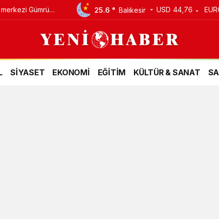
m merkezi Gümrük
USD
44,76
EUR
25.6 °
Balıkesir
L
SİYASET
EKONOMİ
EĞİTİM
KÜLTÜR & SANAT
SA