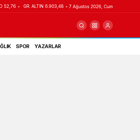
O
52,76
GR. ALTIN
6.903,48
7 Ağustos 2026, Cum
ĞLIK
SPOR
YAZARLAR