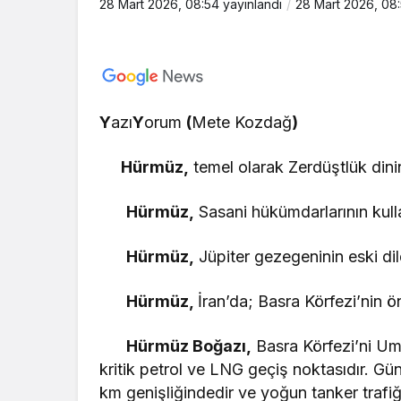
28 Mart 2026, 08:54
yayınlandı
28 Mart 2026, 08
Y
azı
Y
orum
(
Mete Kozdağ
)
Hürmüz,
temel olarak Zerdüştlük dinind
Hürmüz,
Sasani hükümdarlarının kulla
Hürmüz,
Jüpiter gezegeninin eski dil
Hürmüz,
İran’da; Basra Körfezi’nin ö
Hürmüz Boğazı,
Basra Körfezi’ni Um
kritik petrol ve LNG geçiş noktasıdır. G
km genişliğindedir ve yoğun tanker trafi