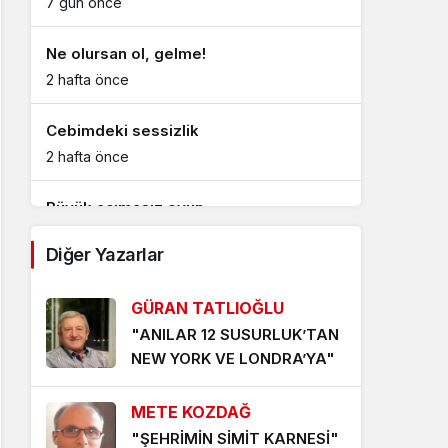
7 gün önce
Ne olursan ol, gelme!
2 hafta önce
Cebimdeki sessizlik
2 hafta önce
Büyük acımasız oyun
3 hafta önce
Diğer Yazarlar
Şiir hırsızı(*)
GÜRAN TATLIOĞLU
3 hafta önce
"ANILAR 12 SUSURLUK’TAN
NEW YORK VE LONDRA’YA"
Erdek cennetim benim!
4 hafta önce
METE KOZDAĞ
Şiir hırsızı(*)
"ŞEHRİMİN SİMİT KARNESİ"