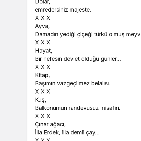
Dolar,
emredersiniz majeste.
X X X
Ayva,
Damadın yediği çiçeği türkü olmuş meyv
X X X
Hayat,
Bir nefesin devlet olduğu günler…
X X X
Kitap,
Başımın vazgeçilmez belalısı.
X X X
Kuş,
Balkonumun randevusuz misafiri.
X X X
Çınar ağacı,
İlla Erdek, illa demli çay…
X X X