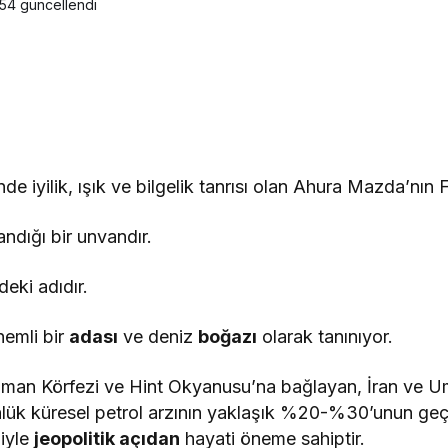
:54
güncellendi
e iyilik, ışık ve bilgelik tanrısı olan Ahura Mazda’nın F
ndığı bir unvandır.
deki adıdır.
nemli bir
adası
ve deniz
boğazı
olarak tanınıyor.
man Körfezi ve Hint Okyanusu’na bağlayan, İran ve U
ünlük küresel petrol arzının yaklaşık %20-%30’unun ge
ğiyle
jeopolitik açıdan
hayati öneme sahiptir.