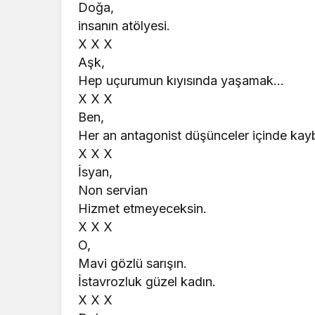
Doğa,
insanın atölyesi.
X X X
Aşk,
Hep uçurumun kıyısında yaşamak…
X X X
Ben,
Her an antagonist düşünceler içinde kayb
X X X
İsyan,
Non servian
Hizmet etmeyeceksin.
X X X
O,
Mavi gözlü sarışın.
İstavrozluk güzel kadın.
X X X