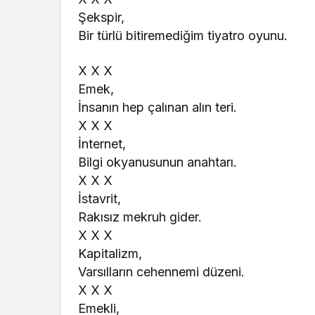
Şekspir,
Bir türlü bitiremediğim tiyatro oyunu.
X X X
Emek,
İnsanın hep çalınan alın teri.
X X X
İnternet,
Bilgi okyanusunun anahtarı.
X X X
İstavrit,
Rakısız mekruh gider.
X X X
Kapitalizm,
Varsılların cehennemi düzeni.
X X X
Emekli,