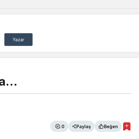
Yazar
da…
0
Paylaş
Beğen