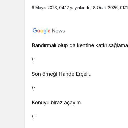
6 Mayıs 2023, 04:12
yayınlandı
8 Ocak 2026, 01:11
Bandırmalı olup da kentine katkı sağlamay
\r
Son örneği Hande Erçel…
\r
Konuyu biraz açayım.
\r