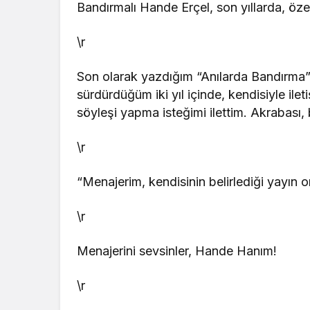
Bandırmalı Hande Erçel, son yıllarda, özel
\r
Son olarak yazdığım “Anılarda Bandırma” ki
sürdürdüğüm iki yıl içinde, kendisiyle il
söyleşi yapma isteğimi ilettim. Akrabası, b
\r
“Menajerim, kendisinin belirlediği yayın 
\r
Menajerini sevsinler, Hande Hanım!
\r