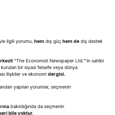
le ilgili yorumu,
hem
dış güç
hem de
dış destek
rkezli
“The Economist Newspaper Ltd.”‘in sahibi
 kurulan bir siyasi felsefe veya dünya
ası ilişkiler ve ekonomi
dergisi.
arıdan yapılan yorumlar, seçmenin
rına
bakıldığında da seçmenin
ri bile yoktur.