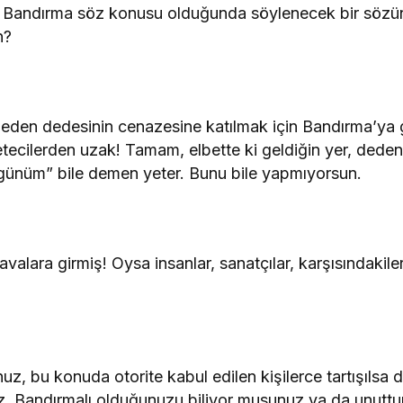
Bandırma söz konusu olduğunda söylenecek bir sözün 
n?
 eden dedesinin cenazesine katılmak için Bandırma’ya
etecilerden uzak! Tamam, elbette ki geldiğin yer, dede
günüm” bile demen yeter. Bunu bile yapmıyorsun.
valara girmiş! Oysa insanlar, sanatçılar, karşısındakile
, bu konuda otorite kabul edilen kişilerce tartışılsa
 siz, Bandırmalı olduğunuzu biliyor musunuz ya da unut