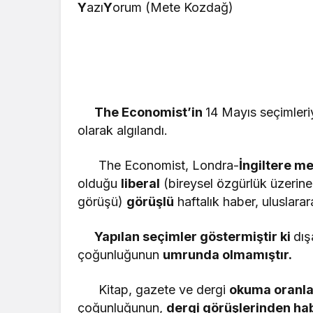
Y
azı
Y
orum (Mete Kozdağ)
The Economist’in
14 Mayıs seçimleriy
olarak algılandı.
The Economist, Londra-
İngiltere me
olduğu
liberal
(bireysel özgürlük üzerine
görüşü)
görüşlü
haftalık haber, uluslarar
Yapılan seçimler göstermiştir ki
dış
çoğunluğunun
umrunda olmamıştır.
Kitap, gazete ve dergi
okuma oranla
çoğunluğunun,
dergi görüşlerinden habe