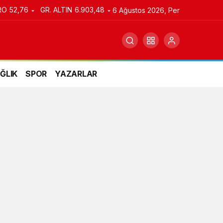
RO
52,76
GR. ALTIN
6.903,48
6 Ağustos 2026, Per
ĞLIK
SPOR
YAZARLAR