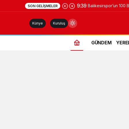
9:39
Balıkesirspor’un 100 
SON GELIŞMELER
Kampanyası 10 Bin Fo
Künye
Kuruluş
GÜNDEM
YERE
Gündüz Modu
Gündüz modunu seçin.
Gece Modu
Gece modunu seçin.
Sistem Modu
Sistem modunu seçin.