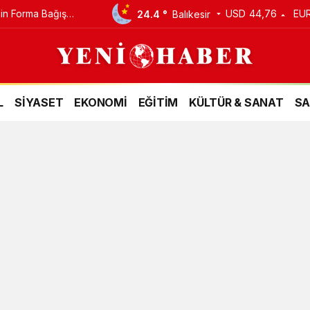
Bin Forma Bağış
USD
44,76
EU
24.4 °
Balıkesir
rmada Kaldı!
L
SİYASET
EKONOMİ
EĞİTİM
KÜLTÜR & SANAT
SA