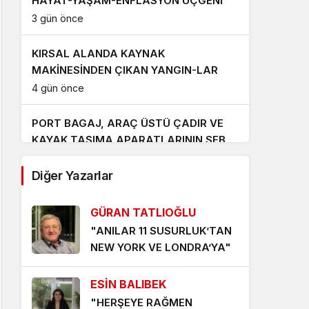
HAYAT-YAŞAM-ENFLASYON ÜÇGENİ
3 gün önce
KIRSAL ALANDA KAYNAK
MAKİNESİNDEN ÇIKAN YANGIN-LAR
4 gün önce
PORT BAGAJ, ARAÇ ÜSTÜ ÇADIR VE
KAYAK TAŞIMA APARATLARININ SEBEP
OLDUĞU TRAFİK KAZALARI ‘UMARIM’
6 gün önce
ARTMAZ
Diğer Yazarlar
YENİDEN YAZILAN ‘AMAN PETROL
CANIM PETROL’ ŞARKISI
GÜRAN TATLIOĞLU
7 gün önce
"ANILAR 11 SUSURLUK’TAN
NEW YORK VE LONDRA’YA"
‘YENİDEN AKÇAYPORT’ KALICI OLMALI
1 hafta önce
ESİN BALIBEK
"HERŞEYE RAĞMEN