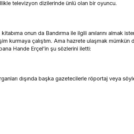
likle televizyon dizilerinde ünlü olan bir oyuncu.
tabıma onun da Bandırma ile ilgili anılarını almak istem
etişim kurmaya çalıştım. Ama hazrete ulaşmak mümkün değ
ana Hande Erçel’in şu sözlerini iletti:
organları dışında başka gazetecilerle röportaj veya sö