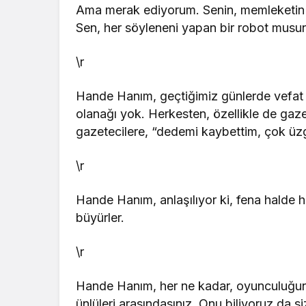
Ama merak ediyorum. Senin, memleketin 
Sen, her söyleneni yapan bir robot musu
\r
Hande Hanım, geçtiğimiz günlerde vefat
olanağı yok. Herkesten, özellikle de gaz
gazetecilere, “dedemi kaybettim, çok üz
\r
Hande Hanım, anlaşılıyor ki, fena halde ha
büyürler.
\r
Hande Hanım, her ne kadar, oyunculuğunuz
ünlüleri arasındasınız. Onu biliyoruz da