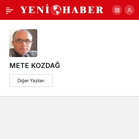
FED FAİZİ SONRASINDA
+
-
0
Paylaş
EKONOMİNİN FALI DA
DEĞİŞMİYOR
METE KOZDAĞ
Diğer Yazıları