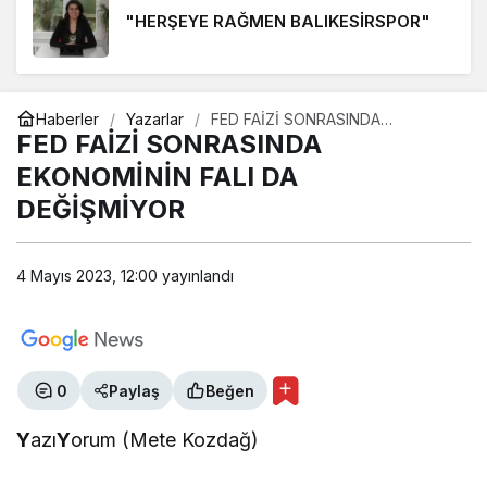
FİGÜRANLIK YAPMAK VE FİGÜRANLIK YAPTIRMAK
"HERŞEYE RAĞMEN BALIKESİRSPOR"
2 hafta önce
ÖNDER BALIKÇI
Haberler
Yazarlar
FED FAİZİ SONRASINDA
"Avcılık cinayettir!"
EKONOMİNİN FALI DA
FED FAİZİ SONRASINDA
DEĞİŞMİYOR
EKONOMİNİN FALI DA
DEĞİŞMİYOR
MUHARREM KAYNAK
"VATAN, MİLLET ve BAYRAK SEVGİSİ"
4 Mayıs 2023, 12:00
yayınlandı
ALP KAAN
"ÖRT Kİ ÖLEM"
0
Paylaş
Beğen
RECAİ ÇEVİK
Y
azı
Y
orum (Mete Kozdağ)
"Savruk düşünceler"