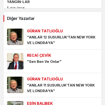
YANGIN-LAR
5 gün önce
Diğer Yazarlar
PORT BAGAJ, ARAÇ ÜSTÜ ÇADIR VE KAYAK
TAŞIMA APARATLARININ SEBEP OLDUĞU TRAFİK
GÜRAN TATLIOĞLU
KAZALARI ‘UMARIM’ ARTMAZ
7 gün önce
"ANILAR 12 SUSURLUK’TAN NEW YORK
VE LONDRA’YA"
YENİDEN YAZILAN ‘AMAN PETROL CANIM PETROL’
ŞARKISI
RECAİ ÇEVİK
1 hafta önce
"Sen Ben Ve Onlar"
‘YENİDEN AKÇAYPORT’ KALICI OLMALI
1 hafta önce
GÜRAN TATLIOĞLU
TERS DURAN TERAZİ KEFESİNDEN DÜŞEN İNTİBAK
"ANILAR 11 SUSURLUK’TAN NEW YORK
YASASI
VE LONDRA’YA"
1 hafta önce
ESİN BALIBEK