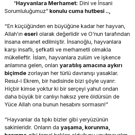
“
Hayvanlara Merhamet:
Dini ve İnsani
Sorumluluğumuz”
konulu cuma hutbesi ..,
“En küçüğünden en büyüğüne kadar her hayvan,
Allah’ın
eseri
olarak değerlidir ve O’nun tarafından
insana emanet edilmiştir. İnsanoğlu, hayvanlara
karşı insaflı, şefkatli ve merhametli olmakla
mükelleftir. İslam, hayvanlara zulüm ve işkence
anlamına gelen, onları
yaratılış amacına aykırı
biçimde
zorlayan her türlü davranışı yasaklar.
Resul-i Ekrem, bir hadisinde bizi şöyle uyarır:
Hiçbir kimse yoktur ki bir serçeyi yahut ondan
daha büyük bir canlıyı haksız yere öldürsün de
Yüce Allah ona bunun hesabını sormasın!”
“Hayvanlar da tıpkı bizler gibi yeryüzünün
sakinleridir. Onların da
yaşama, korunma,