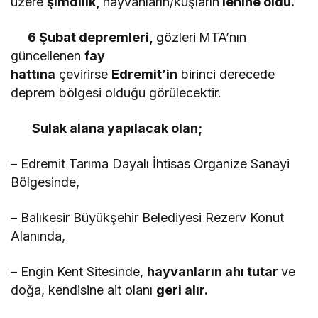
üzere
şimdilik,
hayvanların/kuşların
lehine oldu.
6 Şubat depremleri,
gözleri
MTA’nın
güncellenen
fay
hattına
çevirirse
Edremit’in
birinci derecede
deprem bölgesi olduğu görülecektir.
Sulak alana yapılacak olan;
–
Edremit Tarıma Dayalı İhtisas Organize Sanayi
Bölgesinde,
–
Balıkesir Büyükşehir Belediyesi Rezerv Konut
Alanında,
–
Engin Kent Sitesinde,
hayvanların ahı tutar
ve
doğa, kendisine ait olanı
geri alır.