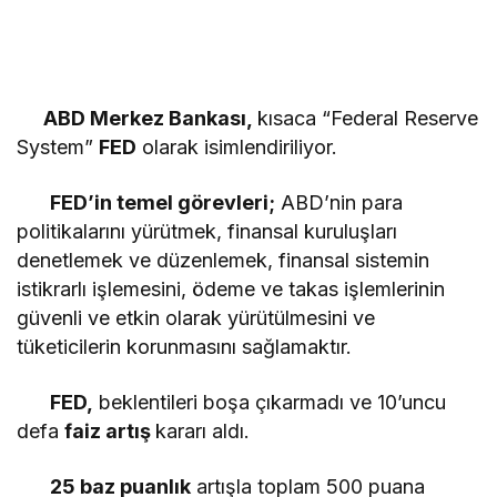
ÖNDER BALIKÇI
"CHP’deki avukatlar!"
ABD Merkez Bankası,
kısaca “Federal Reserve
System”
FED
olarak isimlendiriliyor.
RECAİ ÇEVİK
"Şiir hırsızı(*)"
FED’in temel görevleri;
ABD’nin para
politikalarını yürütmek, finansal kuruluşları
denetlemek ve düzenlemek, finansal sistemin
istikrarlı işlemesini, ödeme ve takas işlemlerinin
güvenli ve etkin olarak yürütülmesini ve
tüketicilerin korunmasını sağlamaktır.
FED,
beklentileri boşa çıkarmadı ve 10’uncu
defa
faiz artış
kararı aldı.
25 baz puanlık
artışla toplam 500 puana