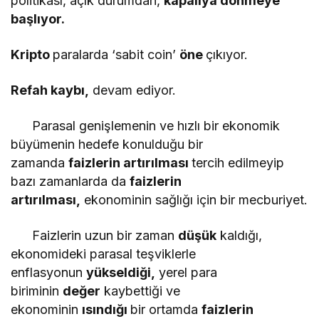
politikası, açık durumdan,
kapalıya dönmeye
başlıyor.
Kripto
paralarda ‘sabit coin’
öne
çıkıyor.
Refah kaybı,
devam ediyor.
Parasal genişlemenin ve hızlı bir ekonomik
büyümenin hedefe konulduğu bir
zamanda
faizlerin artırılması
tercih edilmeyip
bazı zamanlarda da
faizlerin
artırılması,
ekonominin sağlığı için bir mecburiyet.
Faizlerin uzun bir zaman
düşük
kaldığı,
ekonomideki parasal teşviklerle
enflasyonun
yükseldiği,
yerel para
biriminin
değer
kaybettiği ve
ekonominin
ısındığı
bir ortamda
faizlerin