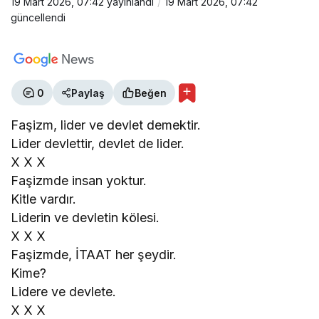
METE KOZDAĞ
19 Mart 2026, 07:42
yayınlandı
19 Mart 2026, 07:42
güncellendi
"HAYAT-YAŞAM-ENFLASYON ÜÇGENİ"
ALP KAAN
"ÖRT Kİ ÖLEM"
0
Paylaş
Beğen
Faşizm, lider ve devlet demektir.
Lider devlettir, devlet de lider.
RECAİ ÇEVİK
X X X
"Savruk düşünceler"
Faşizmde insan yoktur.
Kitle vardır.
ÖNDER BALIKÇI
Liderin ve devletin kölesi.
X X X
"CHP’deki avukatlar!"
Faşizmde, İTAAT her şeydir.
Kime?
METE KOZDAĞ
Lidere ve devlete.
"KIRSAL ALANDA KAYNAK
X X X