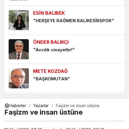
İKİNCİ DÜNYA HARP ÖNCESİ ALMANYA (25)
ESİN BALIBEK
4 ay önce
"HERŞEYE RAĞMEN BALIKESİRSPOR"
İKİNCİ DÜNYA HARBİ ÖNCESİ ALMANYA (24)
4 ay önce
ÖNDER BALIKÇI
"Avcılık cinayettir!"
İKİNCİ DÜNYA HARB ÖNCESI ALMANYA (23)
4 ay önce
METE KOZDAĞ
"BAŞKOMUTAN"
MUHARREM KAYNAK
Haberler
Yazarlar
Faşizm ve insan üstüne
"VATAN, MİLLET ve BAYRAK SEVGİSİ"
Faşizm ve insan üstüne