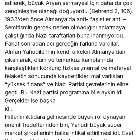
edilerek, büyük Aryan sermayesi için daha da çok
zenginleşme olanağı doğuyordu.(Behrend 2, 106).
1933’den önce Almanya’da anti- faşistler anti –
Semitismin gerçek neden olmadığını anlatmaya
çalıştığında Nazi taraftarları buna inanmıyordu.
Fakat sonradan acı gerçeğin farkına vardılar.
Alman Yahudilerinin kendi ülkeleri Almanya’dan
çıkarılarak, ölüm ve temerküz kamplarında
karşılaştıkları korkunç fiziksel,mental ve materyal
felaketin sonucunda kaybettikleri mal varlıkları
“yüksek finans” ve Nazi Partisi çevrelerinin eline
geçti. Bu Nazi partisi programına bile aykırı idi.
Gerçekler ise başka
idi.
Hitler’in iktidara gelmesinde büyük rol oynayan
önemli hedeflerinden biri, Yahudi büyük super
market şirketlerinin halka intikal ettirilmesi idi. Evet