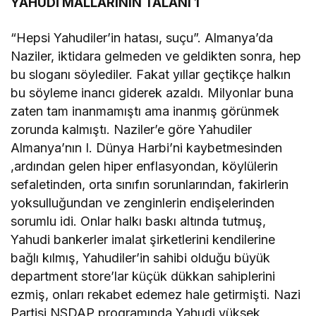
YAHUDİ MALLARININ TALANI 1
“Hepsi Yahudiler’in hatası, suçu”. Almanya’da
Naziler, iktidara gelmeden ve geldikten sonra, hep
bu sloganı söylediler. Fakat yıllar geçtikçe halkın
bu söyleme inancı giderek azaldı. Milyonlar buna
zaten tam inanmamıştı ama inanmış görünmek
zorunda kalmıştı. Naziler’e göre Yahudiler
Almanya’nın I. Dünya Harbi’ni kaybetmesinden
,ardından gelen hiper enflasyondan, köylülerin
sefaletinden, orta sınıfın sorunlarından, fakirlerin
yoksulluğundan ve zenginlerin endişelerinden
sorumlu idi. Onlar halkı baskı altında tutmuş,
Yahudi bankerler imalat şirketlerini kendilerine
bağlı kılmış, Yahudiler’in sahibi olduğu büyük
department store’lar küçük dükkan sahiplerini
ezmiş, onları rekabet edemez hale getirmişti. Nazi
Partisi NSDAP programında Yahudi yüksek