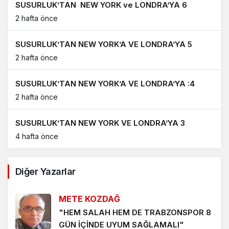
SUSURLUK’TAN NEW YORK ve LONDRA’YA 6
2 hafta önce
SUSURLUK’TAN NEW YORK’A VE LONDRA’YA 5
2 hafta önce
SUSURLUK’TAN NEW YORK’A VE LONDRA’YA :4
2 hafta önce
SUSURLUK’TAN NEW YORK VE LONDRA’YA 3
4 hafta önce
SUSURLUK’TAN NEW YORK VE LONDRA’YA 2
Diğer Yazarlar
4 hafta önce
METE KOZDAĞ
SUSURLUK’TAN NEW YORK VE LONDRA’YA 1
"HEM SALAH HEM DE TRABZONSPOR 8
1 ay önce
GÜN İÇİNDE UYUM SAĞLAMALI"