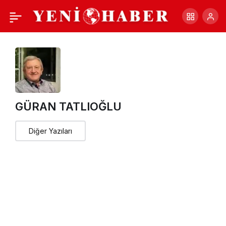
Faşizm ve insan üstüne
+
-
0
Paylaş
GÜRAN TATLIOĞLU
Diğer Yazıları