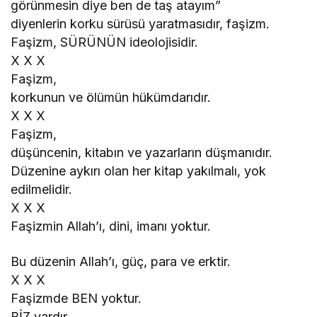
görünmesin diye ben de taş atayım”
diyenlerin korku sürüsü yaratmasıdır, faşizm.
Faşizm, SÜRÜNÜN ideolojisidir.
X X X
Faşizm,
korkunun ve ölümün hükümdarıdır.
X X X
Faşizm,
düşüncenin, kitabın ve yazarların düşmanıdır.
Düzenine aykırı olan her kitap yakılmalı, yok
edilmelidir.
X X X
Faşizmin Allah’ı, dini, imanı yoktur.
Bu düzenin Allah’ı, güç, para ve erktir.
X X X
Faşizmde BEN yoktur.
BİZ vardır.