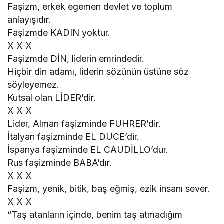
MAKİNESİNDEN ÇIKAN YANGIN-LAR"
Faşizm, erkek egemen devlet ve toplum
anlayışıdır.
Faşizmde KADIN yoktur.
X X X
Faşizmde DİN, liderin emrindedir.
Hiçbir din adamı, liderin sözünün üstüne söz
söyleyemez.
Kutsal olan LİDER’dir.
X X X
Lider, Alman faşizminde FUHRER’dir.
İtalyan faşizminde EL DUCE’dir.
İspanya faşizminde EL CAUDİLLO’dur.
Rus faşizminde BABA’dır.
X X X
Faşizm, yenik, bitik, baş eğmiş, ezik insanı sever.
X X X
“Taş atanların içinde, benim taş atmadığım